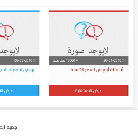
20-01-2010
15860 مشاهدة
06-05-2010
أنا فتاة أبلغ من العمر 26 سنة
زوجتي لا تعرف للح
عرض الاستشارة
عرض الا
جميع الحقوق