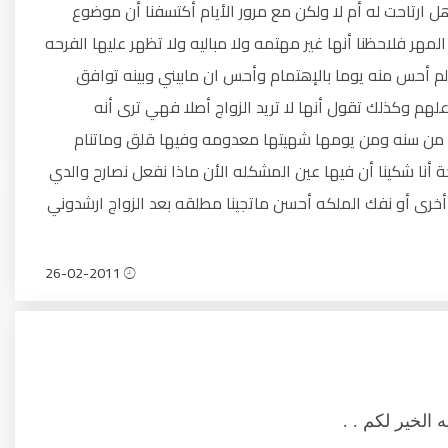
ل ارتاحت له أم لا ولكن مع مرور الأيام أكتسفنا أن موضوع
لمهر فلاحظنا أنها غير مهتمه ولا مباليه ولا تظهر عليها الفرحه
م أحس منه يوما بالإهتمام وأحس ان مابيني وبينه توافق
م وكذلك تقول أنها لا تريد الزواج أصلا فهي ترى أنه
د من سنه ومن يومها شهيتها معدومه وفيها قلق وماتنام
 أنا شكينا أن فيها عين المشكله الأن ماذا نفعل نصارح والدي
أخرى أو نفك الملكه أحسن ماتجينا مطلقه بعد الزواج ارشدوني
26-02-2011
 الخير لكم . .