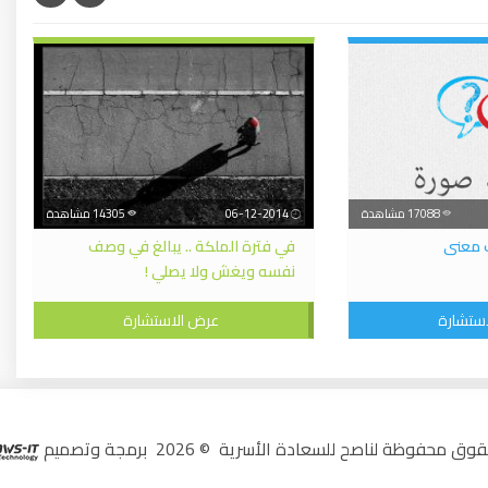
17088 مشاهدة
06-12-2014
14305 مشاهدة
ب معنى
في فترة الملكة .. يبالغ في وصف
نفسه ويغش ولا يصلي !
ستشارة
عرض الاستشارة
 محفوظة لناصح للسعادة الأسرية © 2026 برمجة وتصميم