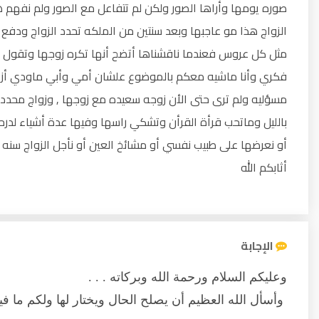
صوره يومها وأراها الصور ولكن لم تتفاعل مع الصور ولم نفهم ه
الزواج هذا مو عاجبها وبعد سنتين من الملكه تحدد الزواج ودفع ا
مثل كل عروس فعندما ناقشناها أتضح أنها تكره زوجها وتقول ل
فكري وأنا ماشيه معكم بالموضوع علشان أمي وأبي ماودي أزعله
مسؤليه ولم ترى حتى الأن زوجه سعيده مع زوجها , وزواج محد
بالليل وماتحب قرأة القرأن وتشكي راسها وفيها عدة أشياء لدرحة
أو نعرضها على طبيب نفسي أو مشائخ العين أو نأجل الزواج سنه 
أثابكم الله
الإجابة
وعليكم السلام ورحمة الله وبركاته . . .
وأسأل الله العظيم أن يصلح الحال ويختار لها ولكم ما فيه