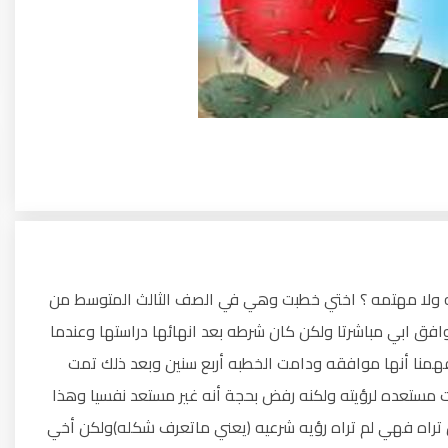
 ولا مهتمه ؟ اختي خطبت وهي في الصف الثالث المتوسط من
افق ابي مباشرتا ولكن كان شرطه بعد انهائها دراستها وعندما
همنا أنها موافقه ودامت الخطبه أربع سنين وبعد ذلك تمت
 مستعده لرؤيته ولكنه رفض بحجة أنه غير مستعد نفسيا وهذا
تراه فهي لم تراه رؤيه شرعيه (يعني ماتعرف شكله)ولكن أخي