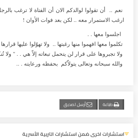
نعم .. أن تقولوا لوالدكم الان أن الفتاة لا ترغب بالرج
ارغب الاستمرار معه .. لكن بعد فوات الأوان !
اجلسوا معها . .
تكلموا معها افهموا منها رغبتها .. ولا تهوّلوا عليها قرارها
ولا تجبروها على قرار لن يتحمل تبعاته إلاّ هي . . " ولا تُنكح 
والله سبحانه وتعالى يتولاّكم بحفظه ورعايته . ..
طباعة
أرسل لصديق
استشارات اخرى ضمن استشارات التربية الأسرية