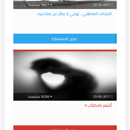
23-10-2017
18921 مشاهدة
الجفاف العاطفي .. زوجي لا يعبّر عن مشاعره
عرض الاستشارة
23-09-2017
16299 مشاهدة
أشعر بالاكتئاب !!