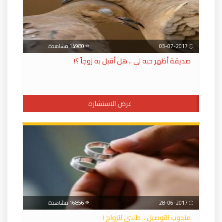
03-07-2017
14980 مشاهدة
صديقة أظهر حبه لي .. هل أقبل به زوجاً ؟!
عرض الاستشارة
28-06-2017
16856 مشاهدة
مندوب التوصيل .. طلبني للزواج !