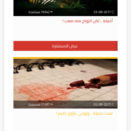
03-08-2017
16942 مشاهدة
أحببته .. لكن الزواج منه صعب !
عرض الاستشارة
02-08-2017
17281 مشاهدة
لست جميلة .. وزوجي يتزوج بالسر !