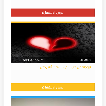
عرض الاستشارة
11-08-2017
17356 مشاهدة
تزوجته عن حب .. ثم اكتشفت أنه يدخن !
عرض الاستشارة