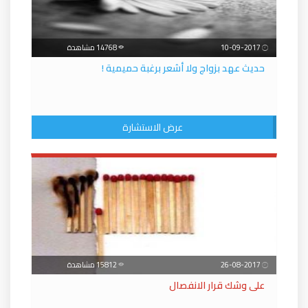
10-09-2017
14768 مشاهدة
حديث عهد بزواج ولا أشعر برغبة حميمية !
عرض الاستشارة
26-08-2017
15812 مشاهدة
على وشك قرار الانفصال