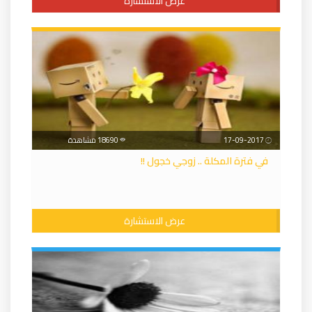
عرض الاستشارة
17-09-2017
18690 مشاهدة
في فترة المكلة .. زوجي خجول !!
عرض الاستشارة