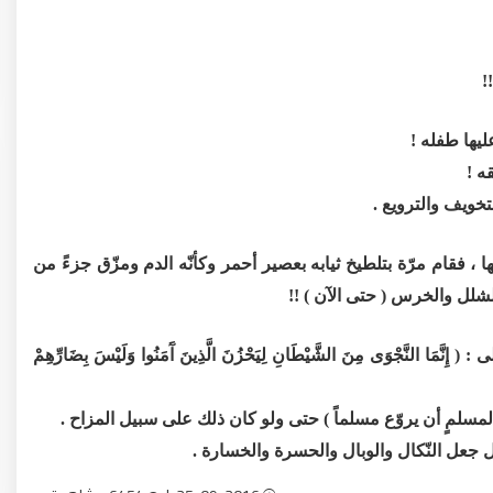
!
يها طفله !
ه !
خويف والترويع .
ّقها ، فقام مرّة بتلطيخ ثيابه بعصير أحمر وكأنّه الدم ومزّق جزءً من
لشلل والخرس ( حتى الآن ) !!
َّجْوَى مِنَ الشَّيْطَانِ لِيَحْزُنَ الَّذِينَ آَمَنُوا وَلَيْسَ بِضَارِّهِمْ
لمسلمٍ أن يروّع مسلماً ) حتى ولو كان ذلك على سبيل المزاح .
ل جعل النّكال والوبال والحسرة والخسارة .