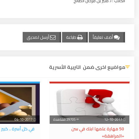
الكاتب : أ. منير بن فرحان الصالح
أضف تعليقاً
طباعة
أرسل لصديق
مواضيع اخرى ضمن التربية الأسرية
12-10-2017
29705 مشاهدة
04-10-2017
50 مهارة علمها ابنك في سن
في كل أسرة .. كبير
«المراهقة»