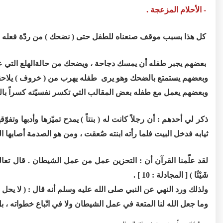
- الأحلام المزعجة .
كل هذا بسبب موقف صنعناه للطفل حتى ( نضحك ) من ردّة فعله !
بعضهم يجبر طفله أن يمسك دجاحة ، ويضحك من حالةالهلع التي عل
وبعضهم يستمتع بالضحك وهو يرى طفله يهرب من ( خروف ) يلاحق
وبعضهم يعمل مع طفله بعض المقالب التي تكسر نفسيّته كسراً بالت
ذكر لي أحدهم : أن رجلاً كانت له ( بنتاً ) يمدح تميّزها وأدبها وتفو
ثيابه فدخل البيت فلما رأته ابنته صُعقت ، ومن هو الصدمة أصابها ا
لقد علّمنا القرآن أن : التحزين عمل من عمل الشيطان . قال تعالى : ( إِنَّمَا الن
شَيْئًا ) [ المجادلة : 10 ] .
ولذلك ورد النهي عن النبي صلى الله عليه وسلم أنه قال : ( لا يحل 
وما جعل الله لنا المتعة في عمل الشيطان ولا في اتّباع خطواته ، ب