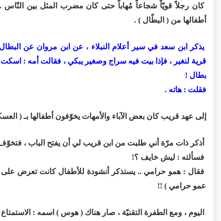
كان رجلاً قويّاً شجاعاً مُهاباً حتى كان مضرب المثل بين النّاس .
أطفالها من ( البطّال ) .
يذكر ابن سعد في سير أعلام النبلاء ، عن ابن مروان عن البطال ، 
قرية لنغير ، فإذا بيت فيه سراج وصغير يبكي ، فقالت أمه : اسكت ،
بطال !
فقلت : هاته .
إلى عهد قريب كان بعض الآباء والأمهات يخوّفون أطفالها بـ ( العسكر
أذكر ذات مرّة أني طلبت من ابن قريب لي أن يفتح الباب ، فتخوّف
فسألته : ليش خايف ؟!
فقال : همو حرامي .. يستذكر أنشودة للأطفال كانت تعرض على قن
عمو حرامي ) !!
اليوم ، ومع الطفرة التقنيّة ، صار هناك ( هوس ) اسمه : الاستمتاع