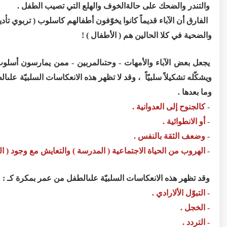
والتندر والضحك على حالةالخوف والهلع التي تصيب الطفل .
الفارق أن الآباء قديماً كانوا يخوّفون أطفالهم كاسلوب ( تربوي تأد
والضحية في كلا الحالين هم ( الأطفال ) !
يجعل بعض الآباء والأمهات - وحتىالمربين - ممن يمارسون أسلوب
ويشكّله تشكيلاً سلبيّاً ، وقد لا تظهر هذه الانعكاسات السلبيّة عل
وما بعدها .
- كالجنوح إلى العدوانية .
- أو الانطوائية .
- وضعف الثقة بالنفس .
- الهروب من الحياة الاجتماعية ( المدرسة ) والتعايش مع وجود ( ال
وقد تظهر هذه الانعكاسات السلبيّة علىالطفل من عمر بمكرة كـ :
- التبوّل الألارادي .
- الخجل .
- التردد .