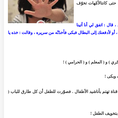
 حتى كانتالأمّهات تخوّف
قال : اتفق لي أنا أتينا
 أو لأدفعنك إلى البطال فبكى فأخذَتْه من سريره ، وقالت : خذه يا
ي ) و ( المعلم ) و ( الحرامي ) !
 وبكى !
اة تهتم بأناشيد الأطفال . فصوّرت للطفل أن كل طارق للباب (
 بتخويف الطفل !