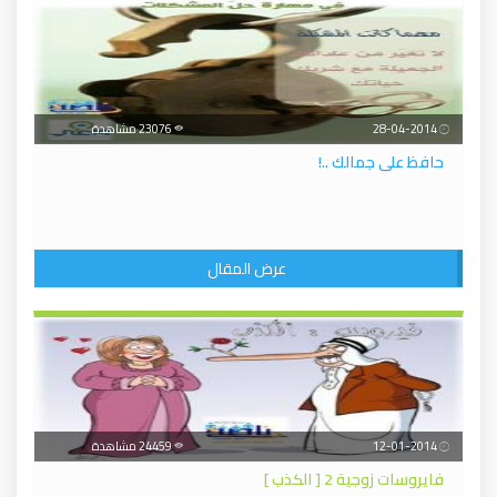
28-04-2014
23076 مشاهدة
حافظ على جمالك ..!
عرض المقال
12-01-2014
24459 مشاهدة
فايروسات زوجية 2 [ الكذب ]