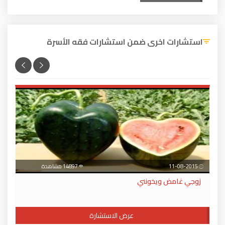
استشارات اخرى ضمن استشارات فقه الأسرة
11-08-2015
14897 مشاهدة
زوجي غامض ويخونني
عرض الاستشارة