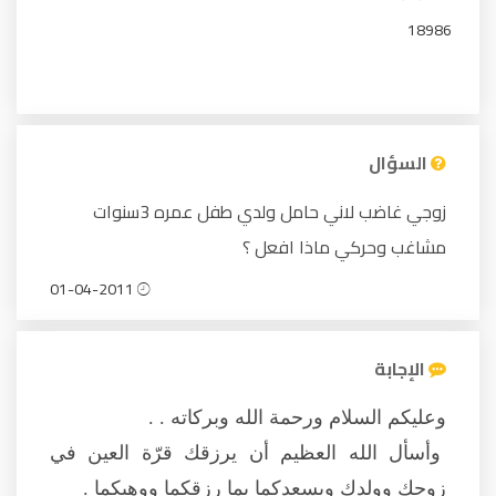
18986
السؤال
زوجي غاضب لاني حامل ولدي طفل عمره 3سنوات
مشاغب وحركي ماذا افعل ؟
01-04-2011
الإجابة
وعليكم السلام ورحمة الله وبركاته . .
وأسأل الله العظيم أن يرزقك قرّة العين في
زوجك وولدك ويسعدكما بما رزقكما ووهبكما .