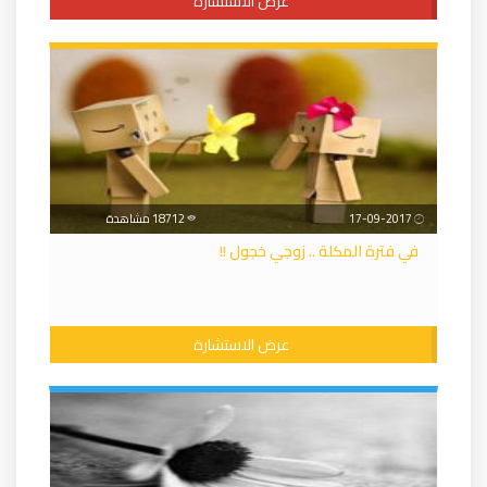
عرض الاستشارة
17-09-2017
18712 مشاهدة
في فترة المكلة .. زوجي خجول !!
عرض الاستشارة