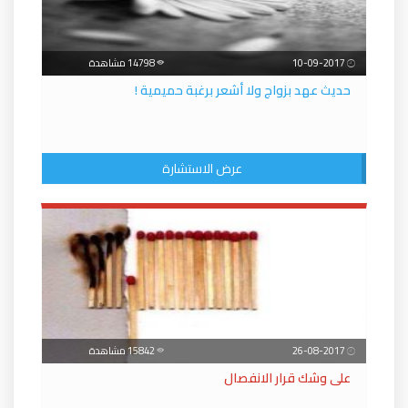
10-09-2017
14798 مشاهدة
حديث عهد بزواج ولا أشعر برغبة حميمية !
عرض الاستشارة
26-08-2017
15842 مشاهدة
على وشك قرار الانفصال