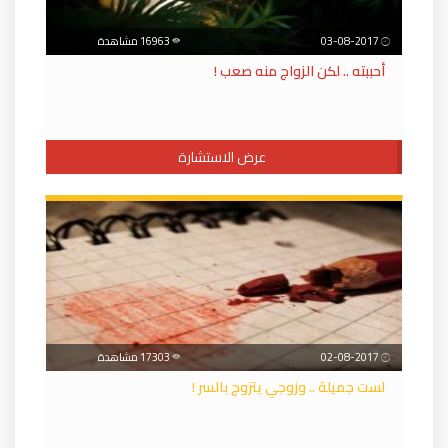
03-08-2017
16963 مشاهدة
أحببته .. لكن الزواج منه صعب !
عرض الاستشارة
02-08-2017
17303 مشاهدة
لست جميلة .. وزوجي يتزوج بالسر !