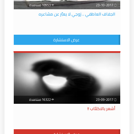
23-10-2017
18953 مشاهدة
الجفاف العاطفي .. زوجي لا يعبّر عن مشاعره
عرض الاستشارة
23-09-2017
16322 مشاهدة
أشعر بالاكتئاب !!