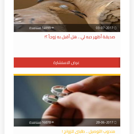
03-07-2017
14999 مشاهدة
صديقة أظهر حبه لي .. هل أقبل به زوجاً ؟!
عرض الاستشارة
28-06-2017
16878 مشاهدة
مندوب التوصيل .. طلبني للزواج !