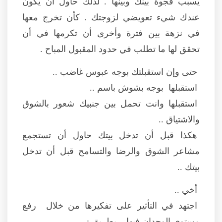
يسبب فجوة بينك وبينها . لذلك حاول أن يكون
عندك شيء تعويضي لزوجتك . كأن تخرج معها
في نزهة بين فترة وأخرى أن تكرمها في أن
تحقق لها ما تطلب في حدود المقبول المباح .
حتى وإن استقبلتك بوجه عبوس غاضب ..
استقبلها بوجه بشوش باسم ..
استقبلها وانت تحمل بين جنبيك شعور بالشوق
والاشتياق ..
هكذا قبل أن تدخل بيتك حاول أن تستجمع
مشاعر الشوق والرضا والتسامح قبل أن تدخل
بيتك ..
أخي ..
اجتهد في التأثير على تفكيرها من خلال رفع
مستوى الوجدان فيها .. بطريق :