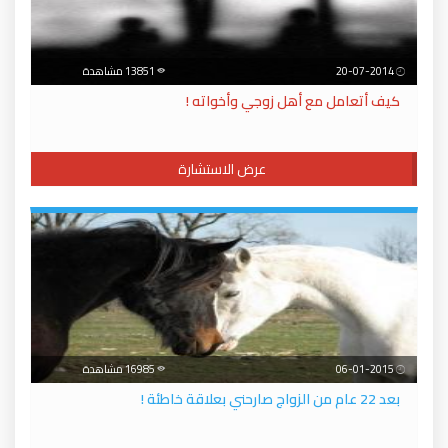
20-07-2014
13851 مشاهدة
كيف أتعامل مع أهل زوجي وأخواته !
عرض الاستشارة
06-01-2015
16985 مشاهدة
بعد 22 عام من الزواج صارحني بعلاقة خاطئة !