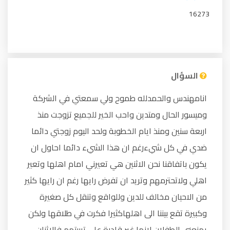
16273
السؤال
انامهندس والحمدلله طموح ولي سمعتي في الشركة
وميسور الحال ومتدين واحب الخير للجميع تزوجت منذ
اربعة سنين ومنذ ايام الخطوبة ولحد اليوم زوجتي دائما
ضدي في كل شيءرغم ان هذا الشيء دائما احاول ان
يكون باتفاقنا نحن الاثنين هي تعيرني امام اهلها وتعير
اهلي ولاتحترمهم وتريد ان تفرض رايها رغم ان رايها كثير
من الاحيان مخالف للدين وللواقع وتنقل كل صغيرة
وكبيرة تقع بيننا الى اهلهاكثيرا فكرت في طلاقها ولكن
يمنعني الطفلان لانها غير قادرة على تربيتهم فالاثنان