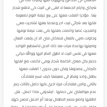
شركتي وايام الجمعة لا ابقى في البيت كي لاتقع شجار
بيننا . مؤخرا اتفقت معها على بيع غرفة النوم لصعوبة
نقلها بعد شرائي لبيت اخر وعندما بعتها تشاجرت معي
وانفجرت غضبا واتصلت باهلها باني بعت غرفة نومها
وحاولت ضربي بالنعال فماكان مني الا ان رفعت النعال
وضربتها بهاعدة مرات منذ ذلك الحين لااستطيع التواجد
معها في نفس البيت لا اطيق النظر اليها ووالله حياتي
جحيم بكل معنى الكلمة شجار يومي تكلمت مع اهلها
كثيراكي ينصحوها ولكن دون جدوى ! اتفقت معها
بطفل واحد وننظر الى معيشتنا كيف تسير فتفاجأت
بالثاني والان فتفاجأت مرة اخرى بانها حامل بالثالث رغم
عدم موافقتي على حملها . ارشدوني ماذا اعمل . هل
اطلقها واضع مصير الاطفال بيدها أم اتحمل لاصبح كهلا
واضل اهرب من البيت ومنها هل أسافر واخذها الى دولة