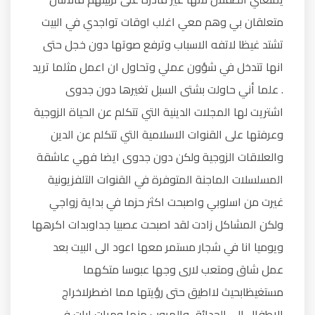
متعلقان بي وهم معي اغلب اوقات تواجدي في البيت
تشتد غيظا لاتفه الاسباب وترفع صوتها دون خجل حتى
انها تتدخل في شؤون عملي وتحاول ان اعمل مثلما تريد
. علما أني حاولت بشتى السبل تغيرها دون جدوى
اشتريت لها المجلات الدينية التي تتكلم عن الحياة الزوجية
وعرفتها على القنوات الاسلامية التي تتكلم عن الدين
والعلاقات الزوجية ولكن دون جدوى ايضا فهي عاشقة
المسلسلات الماجنة المتوفرة في القنوات التلفزيونية
غيرت من اسلوبي واصبحت اكثر حزما في بداية زواجي
ولكن المشاكل زادت لقد اصبحت عصبيا جداوبدات اكرهها
ويوميا انا في شجار مستمر معها اعود الى البيت بعد
عمل شاق ومتعب لارى وجها عبوسا متكهما
مستغيظابحيث لااطيق حتى رؤيتها مما اضطرلاخراج
الاطفال الى الحدائق والهروب منها ومرات ابات في