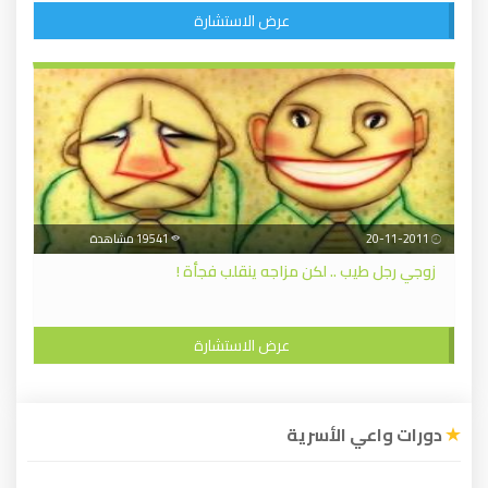
عرض الاستشارة
20-11-2011
19541 مشاهدة
زوجي رجل طيب .. لكن مزاجه ينقلب فجأة !
عرض الاستشارة
دورات واعي الأسرية