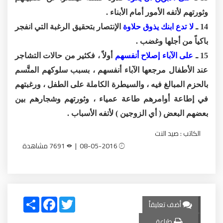
وثورتهم لأتفه الأمور أمام الأبناء .
14 ـ
لا تدع ابنك يذوق حلاوة
الإنتصار بتحقيق الرغبة التي انفجر
باكياً من أجلها وغضب .
15 ـ
على الآباء إصلاح أنفسهم
أولاً ، فكثير من حالات التشاجر
عند الأطفال مرجعها الآباء أنفسهم ، بسبب سلوكهم المتَّسم
بالحزم المبالغ فيه ، والسيطرة الكاملة على الطفل ، ورغبتهم
في إطاعة أوامرهم طاعة عمياء ، وثورتهم وشجارهم بين
بعضهم البعض ( أي الزوجين ) لأتفه الأسباب .
الكاتب : صيد النت
08-05-2016 |
7691 مشاهدة
Share
Facebook
Twitter
أضف تعليقاً
طباعة