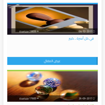
04-10-2017
23839 مشاهدة
في كل أسرة .. كبير
عرض المقال
26-09-2017
17683 مشاهدة