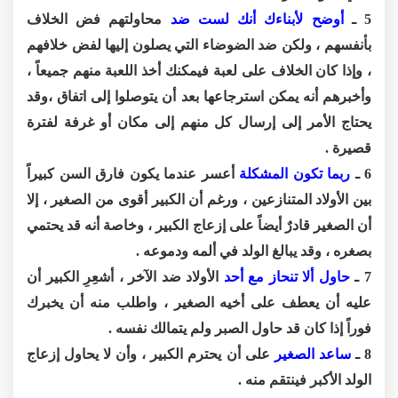
5 ـ
أوضح لأبناءك أنك لست ضد
محاولتهم فض الخلاف
بأنفسهم ، ولكن ضد الضوضاء التي يصلون إليها لفض خلافهم
، وإذا كان الخلاف على لعبة فيمكنك أخذ اللعبة منهم جميعاً ،
وأخبرهم أنه يمكن استرجاعها بعد أن يتوصلوا إلى اتفاق ،وقد
يحتاج الأمر إلى إرسال كل منهم إلى مكان أو غرفة لفترة
قصيرة .
6 ـ
ربما تكون المشكلة
أعسر عندما يكون فارق السن كبيراً
بين الأولاد المتنازعين ، ورغم أن الكبير أقوى من الصغير ، إلا
أن الصغير قادرٌ أيضاً على إزعاج الكبير ، وخاصة أنه قد يحتمي
بصغره ، وقد يبالغ الولد في ألمه ودموعه .
7 ـ
حاول ألا تنحاز مع أحد
الأولاد ضد الآخر ، أشعِرِ الكبير أن
عليه أن يعطف على أخيه الصغير ، واطلب منه أن يخبرك
فوراً إذا كان قد حاول الصبر ولم يتمالك نفسه .
8 ـ
ساعد الصغير
على أن يحترم الكبير ، وأن لا يحاول إزعاج
الولد الأكبر فينتقم منه .