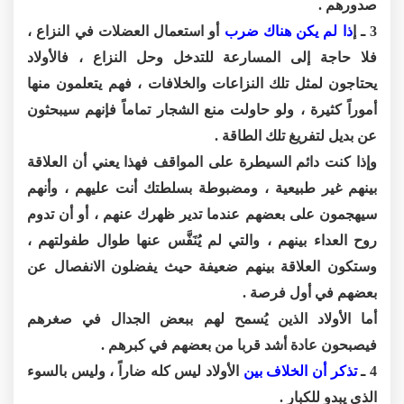
صدورهم .
3 ـ إ
ذا لم يكن هناك ضرب
أو استعمال العضلات في النزاع ،
فلا حاجة إلى المسارعة للتدخل وحل النزاع ، فالأولاد
يحتاجون لمثل تلك النزاعات والخلافات ، فهم يتعلمون منها
أموراً كثيرة ، ولو حاولت منع الشجار تماماً فإنهم سيبحثون
عن بديل لتفريغ تلك الطاقة .
وإذا كنت دائم السيطرة على المواقف فهذا يعني أن العلاقة
بينهم غير طبيعية ، ومضبوطة بسلطتك أنت عليهم ، وأنهم
سيهجمون على بعضهم عندما تدير ظهرك عنهم ، أو أن تدوم
روح العداء بينهم ، والتي لم يُنَفَّس عنها طوال طفولتهم ،
وستكون العلاقة بينهم ضعيفة حيث يفضلون الانفصال عن
بعضهم في أول فرصة .
أما الأولاد الذين يُسمح لهم ببعض الجدال في صغرهم
فيصبحون عادة أشد قربا من بعضهم في كبرهم .
4 ـ
تذكر أن الخلاف بين
الأولاد ليس كله ضاراً ، وليس بالسوء
الذي يبدو للكبار .