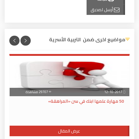
أرسل لصديق
مواضيع اخرى ضمن التربية الأسرية
12-10-2017
29707 مشاهدة
50 مهارة علمها ابنك في سن «المراهقة»
عرض المقال