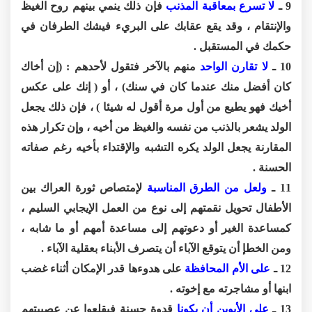
9 ـ
لا تسرع بمعاقبة المذنب
فإن ذلك ينمي بينهم روح الغيظ
والإنتقام ، وقد يقع عقابك على البريء فيشك الطرفان في
حكمك في المستقبل .
10 ـ
لا تقارن الواحد
منهم بالآخر فتقول لأحدهم : (إن أخاك
كان أفضل منك عندما كان في سنك) ، أو ( إنك على عكس
أخيك فهو يطيع من أول مرة أقول له شيئا ) ، فإن ذلك يجعل
الولد يشعر بالذنب من نفسه والغيظ من أخيه ، وإن تكرار هذه
المقارنة يجعل الولد يكره التشبه والإقتداء بأخيه رغم صفاته
الحسنة .
11 ـ
ولعل من الطرق المناسبة
لإمتصاص ثورة العراك بين
الأطفال تحويل نقمتهم إلى نوع من العمل الإيجابي السليم ،
كمساعدة الغير أو دعوتهم إلى مساعدة أمهم أو ما شابه ،
ومن الخطإ أن يتوقع الآباء أن يتصرف الأبناء بعقلية الآباء .
12 ـ
على الأم المحافظة
على هدوءها قدر الإمكان أثناء غضب
ابنها أو مشاجرته مع إخوته .
13 ـ
على الأبوين أن يكونا
قدوة حسنة فيقلعوا عن عصبيتهم