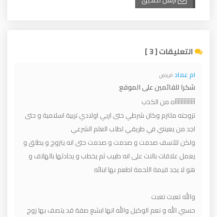
أرسل لصديق
التعليقات [ 3 ]
ام عماد
الرياض
شكرا للقائمين على الموقع
آآآآآآآآآآآآآآه من الكذب
تزوجته ملتزم وكان شرطي حتى اربي اولادي تربية اسلامية و حتى
اجد من يعينني في طريقي لطلب العلم الشرعي
ولكن للآسف صدمت و صدمت و صدمت حتى انه يتزوج و يطلق و
يعمل علاقات بالنت على انه طبيب ثم يخطب و يحادثها بالهاتف و
هو لا يجد قيمة اللحمة اطعم بها ابنائه
والله تعبت تعبت
حسبي الله و نعم الوكيل والله انها ابشع صفة قد يتصف بها زوج