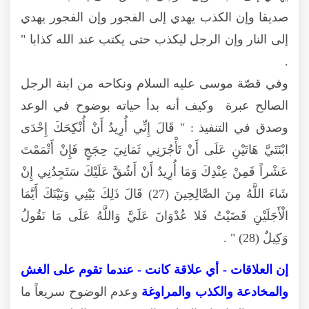
صديقا وإن الكذب يهدي إلى الفجور وإن الفجور يهدي
إلى النار وإن الرجل ليكذب حتى يكتب عند الله كذابا "
.
وفي قصّة موسى عليه السلام ونكاحه من ابنة الرجل
الصالح عبرة وكيف أنه بدأ حياته بوضوح في الوعد
وصدق في التنفيذ : " قَالَ إِنِّي أُرِيدُ أَنْ أُنْكِحَكَ إِحْدَى
ابْنَتَيَّ هَاتَيْنِ عَلَى أَنْ تَأْجُرَنِي ثَمَانِيَ حِجَجٍ فَإِنْ أَتْمَمْتَ
عَشْراً فَمِنْ عِنْدِكَ وَمَا أُرِيدُ أَنْ أَشُقَّ عَلَيْكَ سَتَجِدُنِي إِنْ
شَاءَ اللَّهُ مِنَ الصَّالِحِينَ (27) قَالَ ذَلِكَ بَيْنِي وَبَيْنَكَ أَيَّمَا
الْأَجَلَيْنِ قَضَيْتُ فَلا عُدْوَانَ عَلَيَّ وَاللَّهُ عَلَى مَا نَقُولُ
وَكِيلٌ (28) " .
إن العلاقات - أي علاقة كانت - عندما تقوم على الغش
والمخادعة والكذب والمراوغة
وعدم الوضوح سريعاً ما