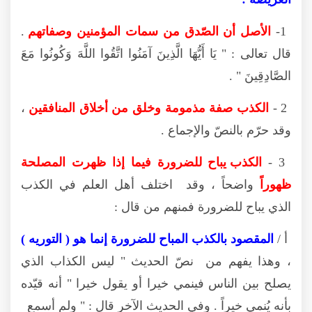
1-
الأصل أن الصّدق من سمات المؤمنين وصفاتهم
.
قال تعالى : " يَا أَيُّهَا الَّذِينَ آمَنُوا اتَّقُوا اللَّهَ وَكُونُوا مَعَ
الصَّادِقِينَ " .
2 -
الكذب صفة مذمومة وخلق من أخلاق المنافقين
،
وقد حرّم بالنصّ والإجماع .
3 -
الكذب يباح للضرورة فيما إذا ظهرت المصلحة
ظهوراً
واضحاً ، وقد اختلف أهل العلم في الكذب
الذي يباح للضرورة فمنهم من قال :
أ /
المقصود بالكذب المباح للضرورة إنما هو ( التوريه )
، وهذا يفهم من نصّ الحديث " ليس الكذاب الذي
يصلح بين الناس فينمي خيرا أو يقول خيرا " أنه قيّده
بأنه يُنمي خيراً . وفي الحديث الآخر قال : " ولم أسمع