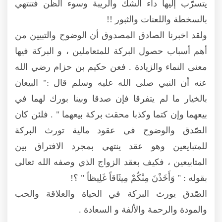
يتسرّب إليها داء الشك والريبة وسوء الظن فتنتهي
بالسخطة واللعنات والثبور !!
ولقد اخبرنا الصادق المصدوق أن الوضوح والتبيين من
أهم أسباب حصول البركة للمتعاملين ، و البركة فيها
معنى النماء والزيادة . فعن حكيم بن حزام رضي الله
عنه أن النبي صلى الله عليه وسلم قال :" البيعان
بالخيار ما لم يتفرقا فإن صدقا وبينا بورك لهما في
بيعهما وإن كتما وكذبا محقت بركة بيعهما " . فلئن كان
الصّدق والوضوح في عقود مالية تورث البركة
للمتبايعين وهو عقد ينتهي بمجرد الافتراق بين
المتابيعين ، فكيف بعقد الزواج الذي وصفه الله تعالى
بقوله : " وَأَخَذْنَ مِنْكُمْ مِيثَاقاً غَلِيظاً " ؟!
الصّدق يورث البركة في الحياة والعلاقة والحب
والمودة والرحمة والألفة و السعادة .