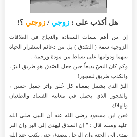
هل أكذب على :
زوجي
/
زوجتي
؟!
إن من أهم سمات السعادة والنجاح في العلاقات
الزوجية سمة ( الصّدق ) بل من دعائم استقرار الحياة
بينهما ودوامها على بساط من مودة ورحمة .
وكم كان النصّ بديعاً حين جعل الصّدق هو طريق البرّ ،
والكذب طريق للفجور!
البرّ الذي يشمل بمعناه كل خُلق واثر جميل حسن ،
والفجور الذي يحمل في معانيه الفساد والطغيان
والهلاك .
فعن ابن مسعود رضي الله عنه أن النبي صلى الله
عليه وسلم قال : " إن الصدق ليهدي إلى البر وإن البر
يهدي إلى الجنة وإن الرجل ليصدق حتى يكتب عند الله