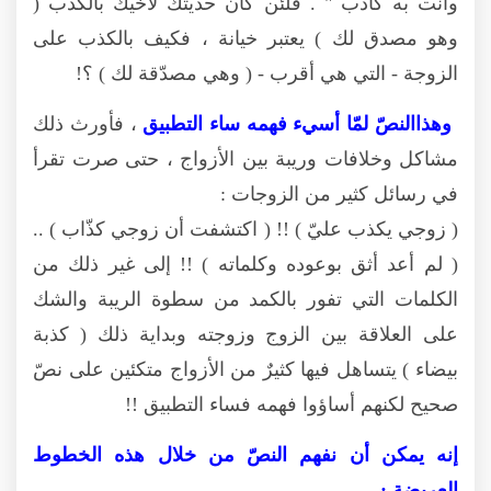
وأنت به كاذب " . فلئن كان حديثك لأخيك بالكذب (
وهو مصدق لك ) يعتبر خيانة ، فكيف بالكذب على
الزوجة - التي هي أقرب - ( وهي مصدّقة لك ) ؟!
وهذاالنصّ لمّا أسيء فهمه ساء التطبيق
، فأورث ذلك
مشاكل وخلافات وريبة بين الأزواج ، حتى صرت تقرأ
في رسائل كثير من الزوجات :
( زوجي يكذب عليّ ) !! ( اكتشفت أن زوجي كذّاب ) ..
( لم أعد أثق بوعوده وكلماته ) !! إلى غير ذلك من
الكلمات التي تفور بالكمد من سطوة الريبة والشك
على العلاقة بين الزوج وزوجته وبداية ذلك ( كذبة
بيضاء ) يتساهل فيها كثيرٌ من الأزواج متكئين على نصّ
صحيح لكنهم أساؤوا فهمه فساء التطبيق !!
إنه يمكن أن نفهم النصّ من خلال هذه الخطوط
العريضة :