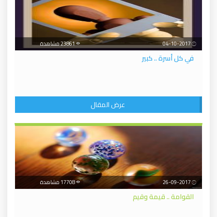
04-10-2017
23861 مشاهدة
في كل أسرة .. كبير
عرض المقال
26-09-2017
17708 مشاهدة
القوامة .. قيمة وقيم