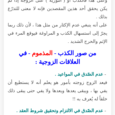
وعلى هذا فالكذب أو ( التورية ) على الزوجة إذا لم
يكن يحقق أحد هذين المقصدين فإنه لا معنى للتذرّع
بذلك .
على أنه ينبغي عدم الإكثار من مثل هذا ، لأن ذلك ربما
يجرّ إلى استسهال الكذب و المراوغة فيوقع المرء في
الإثم والحرج الشديد .
من صور الكذب -
المذموم
- في
العلاقات الزوجية :
-
عدم الصّدق في المواعيد .
فيعد الزوج زوجته بأمور هو يعلم أنه لا يستطيع أن
يفي بها ، ويبقى يعدها ويعدها ولا يفي حتى يبقى ذلك
خلقاً له يُعرف به !!
-
عدم الصّدق في الالتزام وتحقيق شروط العقد .