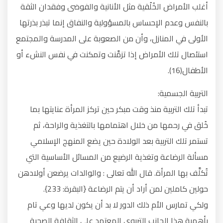
أغلب الأمراض الخُلُقية مثل الأنانية والفوضى وفقدان الثقة
بالنفس وعدم الإحساس بالمسؤولية والنفاق إنما تبذر بذرتها
الأولى في المنازل، وأن من الصعوبة على المدرسة والمجتمع
استئصال تلك الأمراض إذا تزمَّنت وتمكنت في نفس النشء أو
الأطفال(16).
التربية الجسمية:
تبدأ تلك التربية منذ وقت مبكر حين تركز المرأة عنايتها بما
خُلق في رحمها من خلال اهتمامها بالتغذية والراحة، ثم
تستمر تلك التربية بعد الولادة حين يضع المنهج الإسلامي
مسألة الرضاعة وتغذية الرضيع من المسائل الأساسية التي
تُكلَّف بها المرأة. قال الله تعالى : والوالدات يرضعن أولادهن
حولين كاملين لمن أراد أن يتم الرضاعة {البقرة: 233}.
ولكي تمارس الأم ذلك الدور لا بد أن يكون لديها وعي تام
بأهمية هذا الجانب التربوي المعتمد على الثقافة الصحية