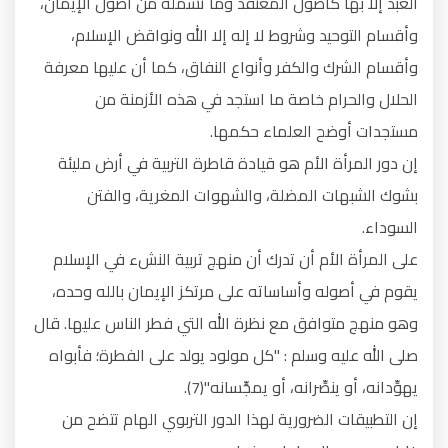
العبد إلا بها كأصول المعتقد وما تشمله من أصول الإيمان،
وأقسام التوحيد وشروط لا إله إلا الله ونواقض الإسلام،
وأقسام الشرك والكفر وأنواع النفاق، كما أن عليها معرفة
الحلال والحرام خاصة ما استجد في هذه الأزمنة من
مستجدات أوضح العلماء حكمها.
إن دور المرأة الأم هو قيادة قاطرة التربية في أرض مليئة
بشوك الشبهات المضلة، والشهوات المغرية، والفتن
السوداء.
على المرأة الأم أن تدرك أن منهج تربية النشء في الإسلام
يقوم في أصوله وأساساته على مرتكز الإيمان بالله وحده،
وهو منهج متوافق مع نظرة الله التي فطر الناس عليها. قال
صلى الله عليه وسلم : "كل مولود يولد على الفطرة؛ فأبواه
يهوِّدانه، أو ينصِّرانه، أو يمجِّسانه"(7).
إن التطبيقات الضرورية لهذا الدور التربوي الهام تتضح من