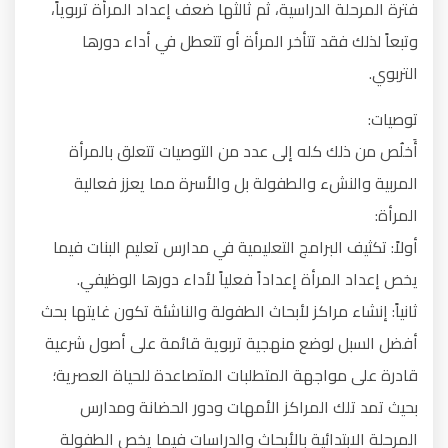
فترة المرحلة الدراسية، ثم ثالثها ضعف إعداد المرأة تربوياً،
وتبعاً لذلك فقد تتأخر المرأة أو تتعطل في أداء دورها
التربوي.
توصيات:
أَخلُص من ذلك كله إلى عدد من التوصيات تتعلق بالمرأة
المربية والنشء والطفولة بل والأسرة مما يعزز فعالية
المرأة:
أولاً: تكثيف البرامج التعليمية في مدارس تعليم البنات فيما
يخص إعداد المرأة إعداداً فعلياً لأداء دورها الوظيفي.
ثانياً: إنشاء مراكز لأبحاث الطفولة والناشئة تكون غايتها بحث
أفضل السبل لوضع منهجية تربوية قائمة على أصول شرعية
قادرة على مواجهة المتطلبات المتصاعدة للحياة العصرية؛
بحيث تمد تلك المراكز الأمهات ودور الحضانة ومدارس
المرحلة الابتدائية بالأبحاث والدراسات فيما يخص الطفولة