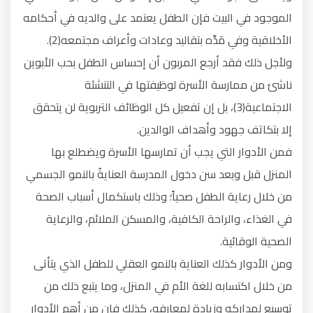
الموجود في البيت فإن الطفل يعتمد على والديه في أحكامه
الأخلاقية وفي مَدِّه بتقاليد وعادات وأعراف مجتمعه(2).
ولأجل ذلك فقد أرجع المربون أن إحساس الطفل بحب الأبوين
ناشئ من ممارسة الأسرة لوظيفتها في التنشئة
الاجتماعية(3)، بل إن تفعيل كل الوظائف التربوية لن يتحقق
إلا بتكاتف جهود وأهداف الوالدين.
فمن الأدوار التي يجب أن تمارسها الأسرة ويضطلع بها
المنزل قبل وبعد سن دخول المدرسة العنايةُ بالنمو الجسمي
من خلال رعاية الطفل صحياً؛ وذلك باستكمال أسباب الصحة
في الغذاء، والراحة الكافية، والمسكن الملائم، والرعاية
الصحية الوقائية.
ومن الأدوار كذلك العناية بالنمو العقلي للطفل الذي يتأتى
من خلال اكتسابه للغة الأم في المنزل، وما يتبع ذلك من
توسيع لمداركه وزيادة لمعارفه، كذلك فإن من أهم الأدوار