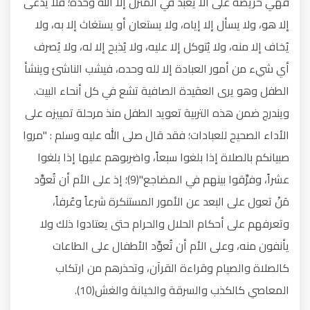
فهي حريصة على ألا يُعبَد في المنزل إلا الله وحده؛ فلا يدعى
إلا هو، ولا يسأل إلا إياه، ولا يستعان أو يستغاث إلا به، ولا
يُخاف إلا منه، ولا يُتوكل إلا عليه، ولا يُذبح إلا له، ولا يُصرف
أي شيء من أمور العبادة إلا لله وحده، فيشب الناشئ وينشأ
الطفل وهو يرى العقيدة الصافية تشع في كل أنحاء البيت.
ويندرج ضمن هذه التربية تعويد الطفل منذ مرحلة تمييزه على
الأداء الصحيح للعبادات؛ فقد قال صلى الله عليه وسلم : "مروا
صبيانكم بالصلاة إذا بلغوا سبعاً، واضربوهم عليها إذا بلغوا
عشراً، وفرِّقوا بينهم في المضاجع"(9)؛ إذ على الأم أن تُعوِّد
مَنْ تعول على البعد عن الأمور المستنكرة شرعاً وعُرفاً،
وتعرفهم على أحكام الحلال والحرام حتى يعتادوا ذلك ولا
يأنفون منه، وعلى الأم أن تُعوِّد الأطفال على الطاعات
كالصلاة والصيام وقراءة القرآن، وتحذرهم من ارتكاب
المعاصي كالكذب والسرقة والخيانة والغش(10).