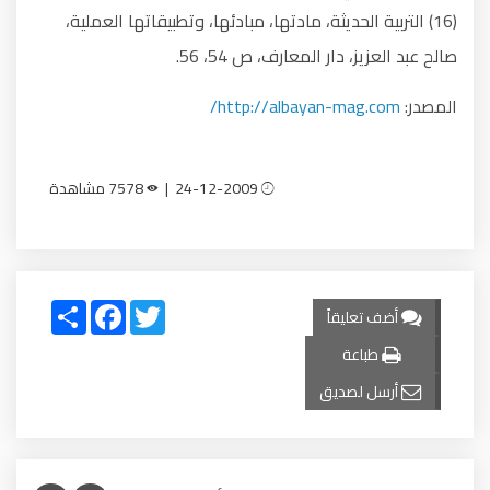
(16) التربية الحديثة، مادتها، مبادئها، وتطبيقاتها العملية،
صالح عبد العزيز، دار المعارف، ص 54، 56.
المصدر:
http://albayan-mag.com/
24-12-2009 |
7578 مشاهدة
Share
Facebook
Twitter
أضف تعليقاً
طباعة
أرسل لصديق