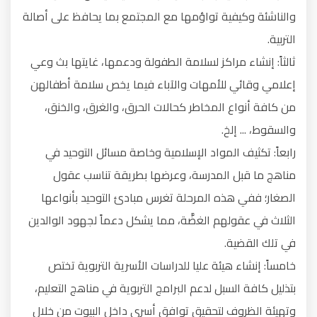
والناشئة وكيفية تواؤمها مع المجتمع بما يحافظ على أصالة
التربية.
ثالثاً: إنشاء مراكز لسلامة الطفولة ودعمها، غايتها بث وعي
إعلامي وقائي للأمهات والآباء فيما يخص سلامة أطفالهن
من كافة أنواع المخاطر كحالات الحرق، والغرق، والخنق،
والسقوط، ... إلخ.
رابعاً: تكثيف المواد الإسلامية وخاصة مسائل التوحيد في
مناهج ما قبل المدرسة، وعرضها بطريقة تناسب عقول
الصغار؛ ففي هذه المرحلة تغرس مبادئ التوحيد بأنواعها
الثلاث في عقولهم الغضَّة، مما يشكل دعماً لجهود الوالدين
في تلك القضية.
خامساً: إنشاء هيئة عليا للدراسات الأسرية التربوية تختص
بتذليل كافة السبل لدعم البرامج التربوية في مناهج التعليم،
وتهيئة الظروف لتحقيق توافق أسري داخل البيوت من خلال