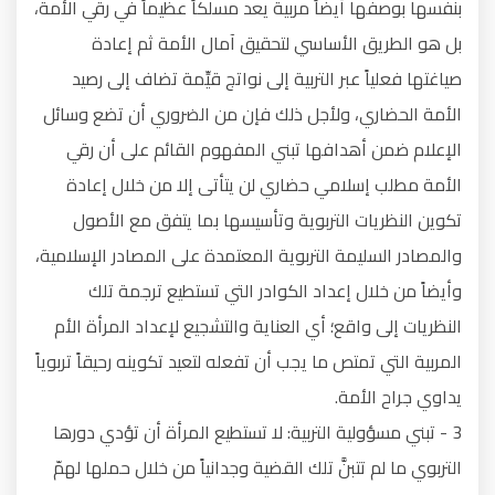
بنفسها بوصفها أيضاً مربية يعد مسلكاً عظيماً في رقي الأمة،
بل هو الطريق الأساسي لتحقيق آمال الأمة ثم إعادة
صياغتها فعلياً عبر التربية إلى نواتج قيِّمة تضاف إلى رصيد
الأمة الحضاري، ولأجل ذلك فإن من الضروري أن تضع وسائل
الإعلام ضمن أهدافها تبني المفهوم القائم على أن رقي
الأمة مطلب إسلامي حضاري لن يتأتى إلا من خلال إعادة
تكوين النظريات التربوية وتأسيسها بما يتفق مع الأصول
والمصادر السليمة التربوية المعتمدة على المصادر الإسلامية،
وأيضاً من خلال إعداد الكوادر التي تستطيع ترجمة تلك
النظريات إلى واقع؛ أي العناية والتشجيع لإعداد المرأة الأم
المربية التي تمتص ما يجب أن تفعله لتعيد تكوينه رحيقاً تربوياً
يداوي جراح الأمة.
3 - تبني مسؤولية التربية: لا تستطيع المرأة أن تؤدي دورها
التربوي ما لم تتبنَّ تلك القضية وجدانياً من خلال حملها لهمّ