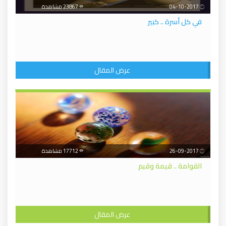
04-10-2017
23867 مشاهدة
في كل أسرة .. كبير
عرض المقال
26-09-2017
17712 مشاهدة
القوامة .. قيمة وقيم
عرض المقال