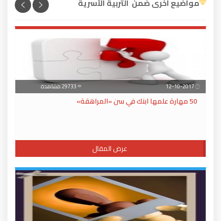
مواضيع اخرى ضمن التربية الأسرية
12-10-2017
29733 مشاهدة
50 مهارة علمها ابنك في سن «المراهقة»
عرض المقال