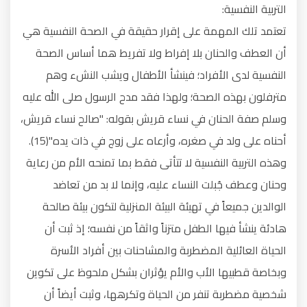
التربية النفسية:
تعتمد تلك المهمة على إقرار حقيقة في الصحة النفسية هي
أن العطف والحنان بلا إفراط ولا تفريط هما أساس الصحة
النفسية لدى الأفراد؛ فينشأ الأطفال ويشب النشء وهم
مترفلون بهذه الصحة؛ ولهذا فقد مدح الرسول صلى الله عليه
وسلم صفة الحنان في نساء قريش بقوله: "صالح نساء قريش،
أحناه على ولد في صغره، وأرعاه على زوج في ذات يده"(15).
وهذه التربية النفسية لا تتأتى فقط بما تمنحه الأم من رعاية
وحنان وعطف جُبلت النساء عليه، وإنما لا بد من تعاضد
الوالدين جميعاً في تهيئة البيئة المنزلية لتكون بيئة صالحة
هادئة ينشأ فيها الطفل متزناً واثقاً من نفسه؛ إذ ثبت أن
الحياة العائلية المضطربة والمشاحنات بين أفراد الأسرة
وبخاصة قطبيها الأب والأم يؤثران بشكل ملحوظ على تكوين
شخصية مضطربة تنفر من الحياة وتكرهها، وثبت أيضاً أن