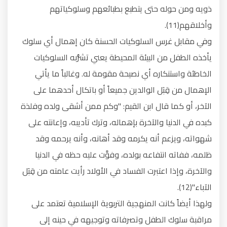
ذويه ومن حوله حتى يتطبع بطبائعهم وسلوكياتهم
وأخلاقهم(11).
وفي مقابل غرس السلوكيات الحسنة كان إهمال أي سلوك
يأخذه الطفل من البيئة المحيطة يعني تشرُّبه السلوكيات
الخاطئة واستنكاره أي نصيحة مقومة له. وغالباً ما يأتي
الإهمال من قِبَل الوالدين جميعاً أو باتكال أحدهما على
الآخر، أو كما قال ابن القيم: "وكم ممن أشقى ولده وفلذة
كبده في الدنيا والآخرة بإهماله، وترك تأديبه، وإعانته على
شهواته، ويزعم أنه يكرمه وقد أهانه، وأنه يرحمه وقد
ظلمه، ففاته انتفاعه بولده، وفوَّت عليه حظه في الدنيا
والآخرة، وإذا اعتبرت الفساد في الأولاد رأيت عامته من قِبَل
الآباء"(12).
ولهذا أيضاً كانت المنهجية التربوية الإسلامية تعتمد على
مراقبة سلوك الطفل وتصرفاته وتوجيهه في حينه إلى