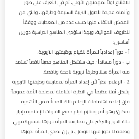
للاقتناع أولاً بمهمتهن الأولى، ثم في التعرف على صور
وأنماط عديدة لأصول التربية السليمة وطرقها، والتي من
الممكن الانتقاء منها حسب عدد من المعطيات ووفقاً
للظروف المواتية، وبهذا ستؤدي المناهج الدراسية دورين
أساسين:
أ - دوراً إعدادياً للمرأة للقيام بوظيفتها التربوية.
ب - دوراً مسانداً ؛ حيث ستشكل المناهج معيناً نافعاً تستمد
منه المرأة سبلاً وطرقاً تربوية ناجحة ونافعة.
2 - الإعلام: نظراً لأن إعداد المرأة لممارسة وظيفتها التربوية
يشكل ثقلاً عظيماً في النظرة الشاملة لمصلحة الأمة عموماً؛
فإن إعادة اهتمامات الإعلام بتلك المسألة من الأهمية
بمكان؛ وهو أمر يستلزم قيام جميع القنوات الإعلامية بإبراز
ذلك الدور والتركيز على ممارسة المرأة دورها بنفسها؛ فهي
وظيفة لا يجوز فيها التوكيل، بل إن تصدي المرأة لدورها