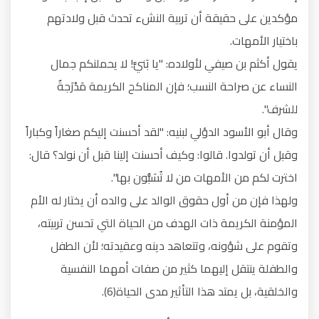
مؤكدين على حقيقة أن تربية النشء تحدث قبل ولادتهم
باختيار الأمهات.
يقول أكثم بن صيفي لأولاده: "يا بَنيَّ! لا يحملنكم جمال
النساء عن صراحة النسب؛ فإن المناكح الكريمة مَدْرَجةٌ
للشرف".
وقال أبو الأسود الدؤلي لبنيه: "لقد أحسنت إليكم صغاراً وكباراً
وقبل أن تولدوا. قالوا: وكيف أحسنت إلينا قبل أن نولد؟ قال:
اخترت لكم من الأمهات من لا تُسَبُّون بها".
ولهذا فإن من أول حقوق الوالد على والده أن يختار له الأم
المؤمنة الكريمة ذات الهدف من الحياة التي تحسن تربيته،
وتقوم على شؤونه، وتتعاهد دينه وعقيدته؛ لأن الطفل
والطفلة ينتقل إليهما كثير من صفات أمهما النفسية
والخلقية، بل يمتد هذا التأثير مدى الحياة(6).