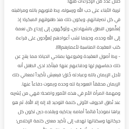
خلال عدد من الإجراءات منها:
تربية الأبناء على حب الله ورسوله، ربط قلوبهم بالله ومراقبته
في كل تصرفاتهم، ويكون ذلك منذ طفولتهم المبكرة؛ إذ
يُعلَّمون النطق بالشهادتين، ويُوجَّهون إلى إرجاع كل نعمة
إلى الله وحده، وحينما تشب أعوادهم يُعوَّدون على قراءة
كتب العقيدة المناسبة لأعمارهم(8).
- ربط أصول العقيدة وفروعها بمناحي الحياة؛ مما ينتج عن
ذلك حماسهم لها ودفاعهم عنها؛ فيتأكد لدى الطفل أنه
لأجل الإيمان بالله وعبادته خُلق؛ فيعيش تأكيداً لمعاني ذلك
الإيمان محققاً العبودية لله وحده ويموت دفاعاً عنها.
ومهمة المرأة الأم في هذه الأمور واضحة؛ فهي من يُشربه
عند نُطق الحروف الأولى كلمة التوحيد (لا إله إلا الله)، ثم هو
يراها نموذجاً قائماً أمامه يحاكيه ويقلده حين تكون كل
حركاتها وسكناتها تهدف إلى تأكيد معنى كلمة الإخلاص؛