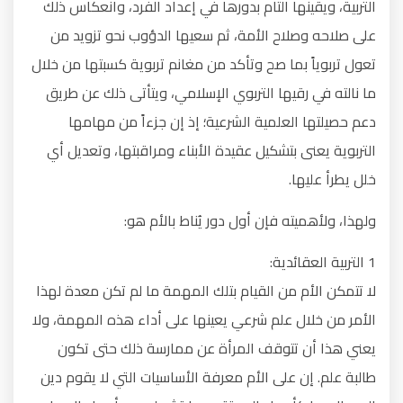
التربية، ويقينها التام بدورها في إعداد الفرد، وانعكاس ذلك
على صلاحه وصلاح الأمة، ثم سعيها الدؤوب نحو تزويد من
تعول تربوياً بما صح وتأكد من مغانم تربوية كسبتها من خلال
ما نالته في رقيها التربوي الإسلامي، ويتأتى ذلك عن طريق
دعم حصيلتها العلمية الشرعية؛ إذ إن جزءاً من مهامها
التربوية يعنى بتشكيل عقيدة الأبناء ومراقبتها، وتعديل أي
خلل يطرأ عليها.
ولهذا، ولأهميته فإن أول دور يُناط بالأم هو:
1 التربية العقائدية:
لا تتمكن الأم من القيام بتلك المهمة ما لم تكن معدة لهذا
الأمر من خلال علم شرعي يعينها على أداء هذه المهمة، ولا
يعني هذا أن تتوقف المرأة عن ممارسة ذلك حتى تكون
طالبة علم. إن على الأم معرفة الأساسيات التي لا يقوم دين