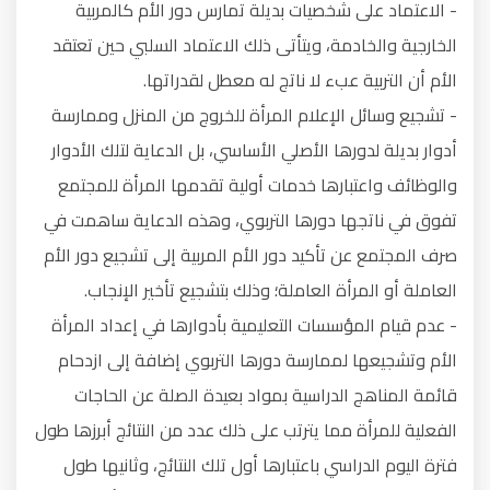
- الاعتماد على شخصيات بديلة تمارس دور الأم كالمربية
الخارجية والخادمة، ويتأتى ذلك الاعتماد السلبي حين تعتقد
الأم أن التربية عبء لا ناتج له معطل لقدراتها.
- تشجيع وسائل الإعلام المرأة للخروج من المنزل وممارسة
أدوار بديلة لدورها الأصلي الأساسي، بل الدعاية لتلك الأدوار
والوظائف واعتبارها خدمات أولية تقدمها المرأة للمجتمع
تفوق في ناتجها دورها التربوي، وهذه الدعاية ساهمت في
صرف المجتمع عن تأكيد دور الأم المربية إلى تشجيع دور الأم
العاملة أو المرأة العاملة؛ وذلك بتشجيع تأخير الإنجاب.
- عدم قيام المؤسسات التعليمية بأدوارها في إعداد المرأة
الأم وتشجيعها لممارسة دورها التربوي إضافة إلى ازدحام
قائمة المناهج الدراسية بمواد بعيدة الصلة عن الحاجات
الفعلية للمرأة مما يترتب على ذلك عدد من النتائج أبرزها طول
فترة اليوم الدراسي باعتبارها أول تلك النتائج، وثانيها طول