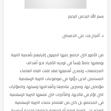
بسم الله الرحمن الرحيم
د. أفراح بنت علي الحميضي
من الأمور التي اجتمع عليها المربون إقرارهم بأهمية التربية
بوصفها عاملاً رئيساً في توجيه الأفراد نحو أهداف
المجتمعات، ولمدى أهميتها فقد لفتت انتباه العلماء
المسلمين الذين دوَّنوا في موضوعات التربية الإسلامية
مؤصلين لها، ومبرزين عناصرها وأهدافها وسبلها، والمؤثرات
التي تؤثر في نتائجها، والتأثيرات التي تشعها التربية الإسلامية
في المجتمع، بل كان من اهتمام علماء التربية الإسلامية
التركيز على التربية البيتية أو المنزلية باعتبارها قاعدة أساسية