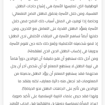
الوظيفية التي تمارسها الأسرة هي إشباع حاجات الطفل
النفسية، ومن خلال الأسرة يتحقق للطفل النضج الانفعالي؛
وخاصة إذا توفرت في المنزل أسباب ذلك النضج؛ فمن خلال
الأسرة يتعوَّد الطفل القدرة على التعامل مع الآخرين، ومن
خلالها أيضاً تساهم الأسرة في الارتقاء الأخلاقي لدى الطفل؛
إذ تنمو شخصيته الأخلاقية؛ ويُعزز ذلك كله حين تقوم الأسرة
بدورها في إكساب الطفل الدين الذي تعتنقه(4).
ومن أجل ذلك نستطيع أن نقرر حقيقة أن للوالدين دوراً هاماً
في تربية الطفل لا يستطيع المعلم أو أي شخص آخر أن يحل
محلهما؛ فقد يستطيع المعلم أن يزوِّد الطفل بحصيلة من
المعلومات قد تجعل منه دائرة معارف، لكنه يفتقد ما
للوالدين من تأثير على اتجاهات الطفل نحو الحياة(5).
ولهذا فقد حرص علماء التربية الإسلامية على تأكيد ضرورة
إعداد المرأة لممارسة دورها بل وانتقائها قبل إنجاب الأولاد