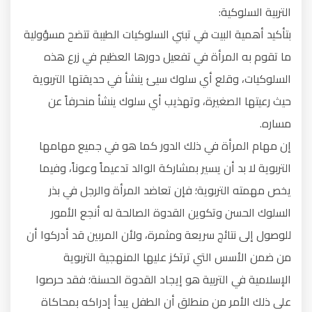
التربية السلوكية:
بتأكيد أهمية البيت في تبني السلوكيات الطيبة تتضح مسؤولية
ما تقوم به المرأة في تفعيل دورها العظيم في زرع هذه
السلوكيات، وقلع أي سلوك سيئ ينشأ في حديقتها التربوية
حيث رعيتها الصغيرة، وتهذيب أي سلوك ينشأ منحرفاً عن
مساره.
إن مهام المرأة في ذلك الدور كما هو في جميع مهامها
التربوية لا بد أن يسير بمشاركة الوالد تدعيماً وعوناً، وفيما
يخص مهمته التربوية؛ فإن تعاضد المرأة والرجل في بذر
السلوك الحسن وتكوين القدوة الصالحة له أنجع الأمور
للوصول إلى نتائج سريعة ومثمرة، ولأن المربين قد أدركوا أن
من ضمن الأسس التي ترتكز عليها المنهجية التربوية
الإسلامية في التربية هو إيجاد القدوة الحسنة؛ فقد حرصوا
على ذلك الأمر من منطلق أن الطفل يبدأ إدراكه بمحاكاة