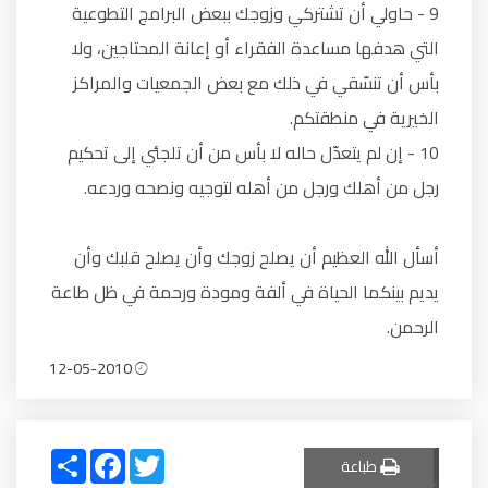
9 - حاولي أن تشتركي وزوجك ببعض البرامج التطوعية
التي هدفها مساعدة الفقراء أو إعانة المحتاجين، ولا
بأس أن تنسّقي في ذلك مع بعض الجمعيات والمراكز
الخيرية في منطقتكم.
10 - إن لم يتعدّل حاله لا بأس من أن تلجئي إلى تحكيم
رجل من أهلك ورجل من أهله لتوجيه ونصحه وردعه.
أسأل الله العظيم أن يصلح زوجك وأن يصلح قلبك وأن
يديم بينكما الحياة في ألفة ومودة ورحمة في ظل طاعة
الرحمن.
12-05-2010
Share
Facebook
Twitter
طباعة