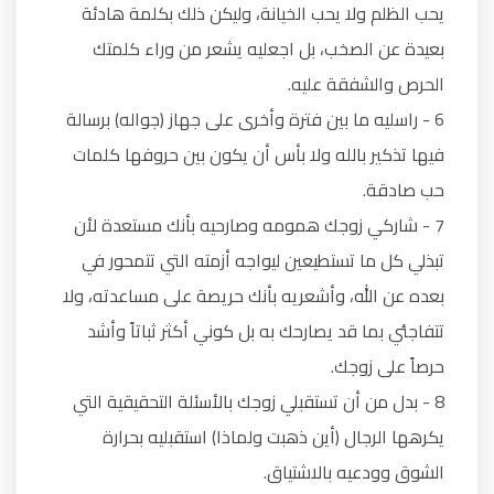
يحب الظلم ولا يحب الخيانة، وليكن ذلك بكلمة هادئة
بعيدة عن الصخب، بل اجعليه يشعر من وراء كلمتك
الحرص والشفقة عليه.
6 - راسليه ما بين فترة وأخرى على جهاز (جواله) برسالة
فيها تذكير بالله ولا بأس أن يكون بين حروفها كلمات
حب صادقة.
7 - شاركي زوجك همومه وصارحيه بأنك مستعدة لأن
تبذلي كل ما تستطيعين ليواجه أزمته التي تتمحور في
بعده عن الله، وأشعريه بأنك حريصة على مساعدته، ولا
تتفاجئي بما قد يصارحك به بل كوني أكثر ثباتاً وأشد
حرصاً على زوجك.
8 - بدل من أن تستقبلي زوجك بالأسئلة التحقيقية التي
يكرهها الرجال (أين ذهبت ولماذا) استقبليه بحرارة
الشوق وودعيه بالاشتياق.