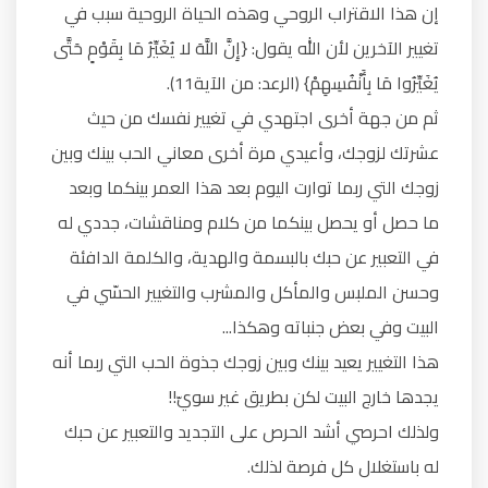
إن هذا الاقتراب الروحي وهذه الحياة الروحية سبب في
تغيير الآخرين لأن الله يقول: {إِنَّ اللَّهَ لا يُغَيِّرُ مَا بِقَوْمٍ حَتَّى
يُغَيِّرُوا مَا بِأَنْفُسِهِمْ} (الرعد: من الآية11).
ثم من جهة أخرى اجتهدي في تغيير نفسك من حيث
عشرتك لزوجك، وأعيدي مرة أخرى معاني الحب بينك وبين
زوجك التي ربما توارت اليوم بعد هذا العمر بينكما وبعد
ما حصل أو يحصل بينكما من كلام ومناقشات، جددي له
في التعبير عن حبك بالبسمة والهدية، والكلمة الدافئة
وحسن الملبس والمأكل والمشرب والتغيير الحسّي في
البيت وفي بعض جنباته وهكذا...
هذا التغيير يعيد بينك وبين زوجك جذوة الحب التي ربما أنه
يجدها خارج البيت لكن بطريق غير سويّ!!
ولذلك احرصي أشد الحرص على التجديد والتعبير عن حبك
له باستغلال كل فرصة لذلك.