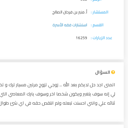
المستشار :
أ. منير بن فرحان الصالح
القسم :
استشارات فقه الأسرة
عدد الزيارات :
16259
السؤال
اتمنى اجد حل لديكم بعد الله ... زوجي تزوج مرتين مسيار ترك و 
لي إنه سوف يتغير ويكون شخصا اخر وسوف يترك المعاصي التي 
ثنائه علي وانني احسنت تبعله ولم انتقص حقه في اي شئ طوال ال18ـ سنه الم