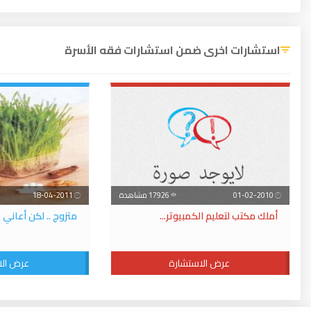
استشارات اخرى ضمن استشارات فقه الأسرة
01-02-2010
17926 مشاهدة
18-04-2011
أملك مكتب لتعليم الكمبيوتر...
متزوج .. لكن أعاني 
عرض الاستشارة
عرض الا