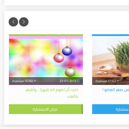
17103 مشاهدة
23-01-2013
15782 مشاهدة
من صغر العضو !
نذرت أن اصوم لله شهرا .. وأشعر
بالتعب
ستشارة
عرض الاستشارة