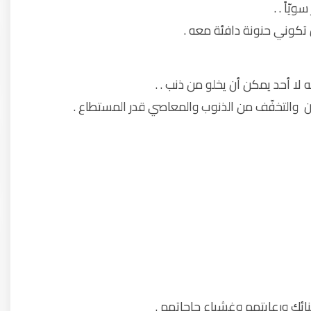
ّاً . .
ن تكوني حنونة دافئة معه .
لا أحد يمكن أن يخلو من ذنب . .
ن والتخفّف من الذنوب والمعاصي قدر المستطاع .
ك ورعايتهم وغشباع حاجاتهم .