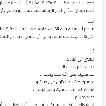
اجعلي بينك وبينه كل ليلة وقتا لقراءة القرآن أو صلاة الوتر سوي
المقصود ان تغذّي الروح الإيمانيّة فيه .. بقدر حرصك على أ
أخيّة . .
ما دام أنه يعدك بترك الذنوب والمعاصي .. ففي الحقيقة انه 
لكن هذا الوعد منه استثمريه في أن تدعمي فيه روح الإيما
أخيّة . . .
التفتي إلى أبناءك . .
اغرسي فيهم حب الله . .
حب رسوله صلى الله عليه وسلم . .
علميهم كيف يحافظون على صلاتهم . .
ابناؤك هم امتداد عمرك وعمر ابيهم . .
وهم ذخركم ..
لا يشغلك همّك من سلوكيات زوجك عن أن تنشغلي عن أبنائ