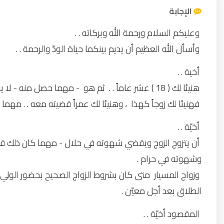
الإجابة
وعليكم السلام ورحمة الله وبركاته . .
وأسأل الله العظيم أن يديم بينكما حياة الودّ والرحمة . .
أخية . .
هنيئا لك ( 18 ) عشر عاماً . . ثم هو - مهما حصل منه - لا يزال يحفظ لك الودّ ويعترف بحسن تبعّلك له .
فهنيئا لك زوجاً كهذا ، وهنيئا لك عمراً قضيته معه . . مهم
أخيّة . .
أن يتزوج الزوج ويقضي شهوته في حلال - مهما كان ذلك قاس
وشهوته في حرام .
وزواج المسيار متى كان بشروط الزواج الصحيح بحضور الو
الطلاق بعد أجل معيّن .
المقصود أخيّة . .