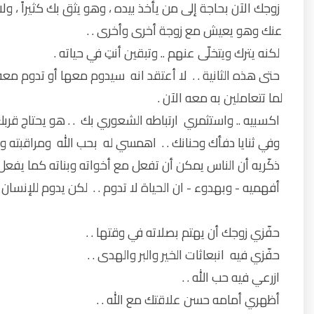
زوجك الآن بحاجة إلى من يأخذ بيده ، وهو يثق بك كثيراً ، 
عنك وهو يعيش مع زوجة أخرى وأخرى . .
لكنه يترك ويتخلّى عنهم .. وتبقين أنتِ في حياته .
حتى هذه الثانية . . لا أعتقد انه سيدوم معها أو تدوم م
لما تتعاملين به معه الآن .
اكسبيه .. واستثمري ارتباطه الشعوري بك . . هو يحتاج قربك .
وفي ثنايا دفأك وحنانك . . اهمسي له بحب الله ومراقبته 
ذكّريه أن الناس يمكن أن تفعل مع أخواته وبناته كما يفعل
أفهميه - وبهدوء - ان الحياة لا تدوم . . لكن يدوم للإنسان خ
حفّزي زوجك أن يهتم بصلاته في وقتها . .
حفّزي فيه انبعاثات الخير والبر والهدى . .
ازرعي فيه حب الله . .
أظهري أمامه حسن علاقتك مع الله . .