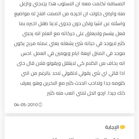
المسافه تكلمت معه ان الاسلوب هذا يزعجني وازعل
منه وارضى حاولت ان اخرجه من الصمت افتح له مواضيع
واسئله عن اشيا ولكن دون جدوى لدينا طفل اخبره بما
فعل يبتسم ولايعلق على حركاته مع العلم انه يحبني
كثير لايوجد في حياته شئ يشغله يعني عمله مريح يكون
موجد في المنزل اربعة ايام ويومين في العمل .احس
انه يخاف من الكلام كي لاينتقل ويقولو فلان قال حتى
اذا قالي اي شي يقولي لاتقولي لاحد .بالرغم من انني
كتومه جدا ولااحب اتحدث كثير مع الاخرين وهو يعرف
ذلك جيدا. ارجو الحل لانني اتعب منه كثير
04-05-2010
الإجابة