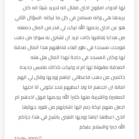
لها الدواء امازوج اختي فقال انه لايريد شيئا انه كان
يريدها هي وانه مسامح في كل ما تركته .السؤال الثاني
هو عن اختي رحمها الله تركت لي قدر من المال جمعته
من هدايا زفافها كانت تريد ان تشتري به سوارا من دهب
فوجدت مسجدا في طور البناء فاطيتهم هذا المال صدقة
لها وكان المسجد في حاجة لهذا المال هل هته
الصدقة مقبولة لها ام لا وتركت كذالك ملابس جديدة
خاتمين من دهب فاعطاني اياهم زوجها وقال لي انهم
امانة ان اخدهم انا ولا اعطيهم لاحد لكوني انا اختها
الصغيرة والقريبة منها كثيرا الله يرحمها فهل اخدهم ام
اجعل منهم تركة رغم انها اشترتهم من نقود جهازها
الذي اعطاها اياها زوجها افتيني ياشيخ في هذا جزاكم
الله خيرا والسلام عليكم
22-04-2010