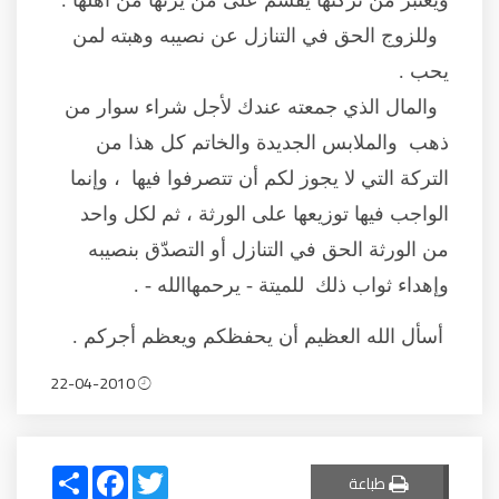
ويعتبر من تركتها يقسّم على من يرثها من أهلها .
وللزوج الحق في التنازل عن نصيبه وهبته لمن
يحب .
والمال الذي جمعته عندك لأجل شراء سوار من
ذهب والملابس الجديدة والخاتم كل هذا من
التركة التي لا يجوز لكم أن تتصرفوا فيها ، وإنما
الواجب فيها توزيعها على الورثة ، ثم لكل واحد
من الورثة الحق في التنازل أو التصدّق بنصيبه
وإهداء ثواب ذلك للميتة - يرحمهاالله - .
أسأل الله العظيم أن يحفظكم ويعظم أجركم .
22-04-2010
Share
Facebook
Twitter
طباعة