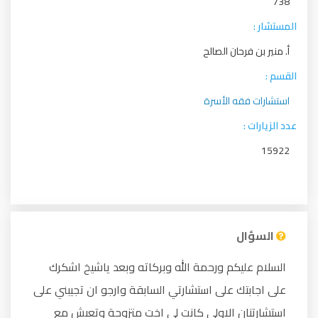
738
المستشار :
أ. منير بن فرحان الصالح
القسم :
استشارات فقه الأسرة
عدد الزيارات :
15922
السؤال
السلام عليكم ورحمة الله وبركاته وبعد ياشيخ اشكرك
على اجابتك على استشارتي السابقة وارجو ان تجيبني على
استشارتنان الاولى كانت لي اخت متزوجة وتعيش مع