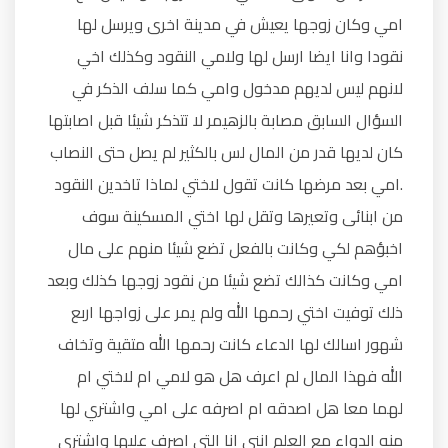
امي وكان زوجها يعيش في مدينة اخرى ويرسل لها
نقودا وانا ايضا ارسل لها ولامي النقود وكذلك اخي
لانهم ليس لديهم مدخول وامي كما سلف الذكر في
السؤال السابق مصابة بالزهيمر لا تتذكر شيئا قبل اصابتها
كان لديها قدر من المال لس بالكثير لم يصل حتى النصاب
.امي بعد مرضها كانت تقول لاختي لماذا تاخدين النقود
من ابنائى وتعيرها وتقل لها اختي المسكينة سوف
اخبؤهم لكي وكانت بالفعل تضع شيئا منهم على مال
امي وكانت كذالك تضع شيئا من نقود زوجها كذلك وبعد
ذلك توفيت اختي رحمها الله ولم يمر على زواجها اربع
شهور اسالك لها الدعاء كانت رحمها الله متقية وتخاف
الله فهذا المال لم اعرف هل هو لامي ام لاختي ام
لهما معا هل اصدقه ام اصرفه على امي واشتري لها
منه الدواء مع العلم انني انا التي اصرف عليها واشتري