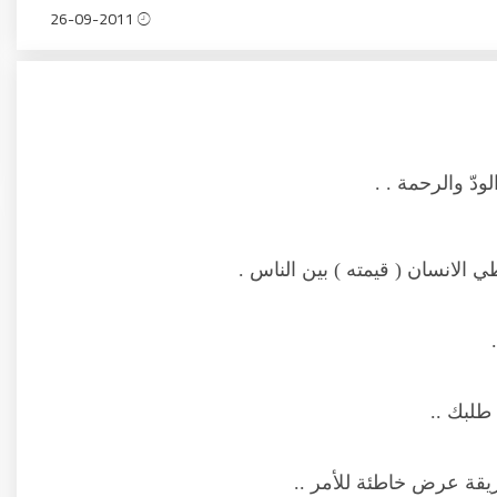
26-09-2011
ودّ والرحمة . .
 الانسان ( قيمته ) بين الناس .
طلبك ..
قة عرض خاطئة للأمر ..