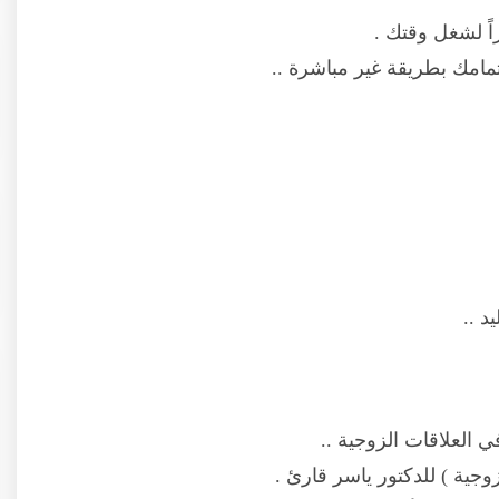
اً لشغل وقتك .
امك بطريقة غير مباشرة ..
د ..
العلاقات الزوجية ..
وجية ) للدكتور ياسر قارئ .