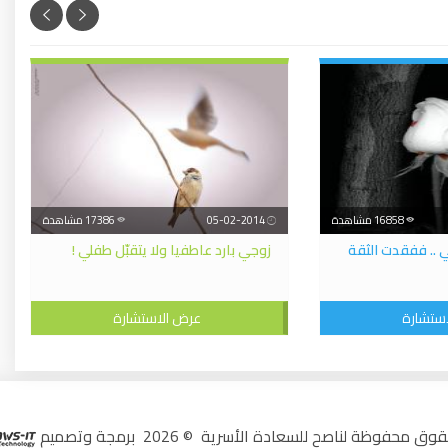
16858 مشاهدة
05-02-2014
17386 مشاهدة
 .. ففقدت الثقة
زوجي بارد عاطفيا ولا يتقبّل طفلي !
ستشارة
عرض الاستشارة
 محفوظة لناصح للسعادة الأسرية © 2026 برمجة وتصميم