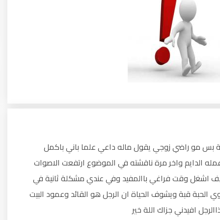
ية بس مو راضي زوجي يقول ماله داعي علما باني باكمل
مله الدايم واخر مرة ناقشته في الموضوع ارتفعت الاصوات
يف اشغل وقت فراغي باالمفيد وفي عندي مشكلة ثانية في
 الحبة قبة ويشوف الحياة ان الرجل هو القائد وعمود البيت
الرجل افيدني جزاك اللة خير