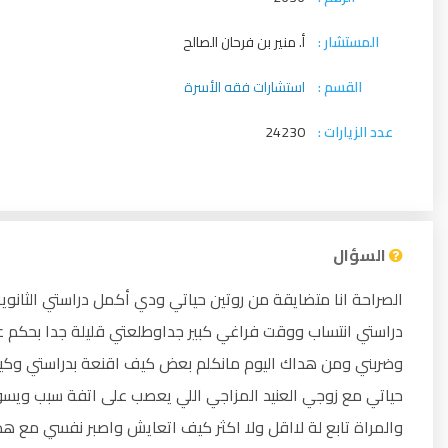
المستشار :
أ. منير بن فرحان الصالح
القسم :
استشارات فقه الأسرة
عدد الزيارات :
24230
السؤال
الصراحة انا متضايقة من روتين حياتي ودي أكمل دراستي الثانو
دراستي انتساب ووقت فراغي كبير جداوطلعتي قليلة جدا بحكم ع
وضربني ومن هداك اليوم مانكلم بعض كيف اقنعة بدراستي وك
حياتي مع زوجي العنيد المزاجي اللي يعصب على اتفة سبب ويسوي
والمراة تابع لة لااقل ولا اكثر كيف اتعايش واصبر نفسي مع هذا