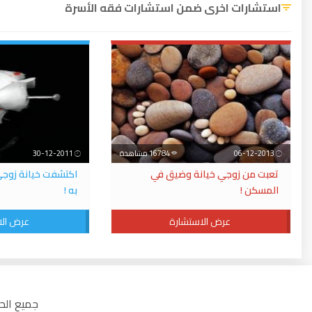
استشارات اخرى ضمن استشارات فقه الأسرة
06-12-2013
16784 مشاهدة
30-12-2011
تعبت من زوجي خيانة وضيق في
اكتشفت خيانة زوجي
المسكن !
به !
عرض الاستشارة
عرض الا
جميع الحقوق