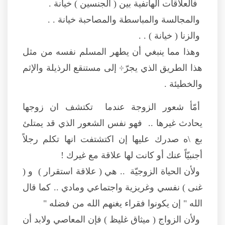
فالعلاقات الهاتفية بين ( الجنسين ) خيانة .
والمجالسة والمباسطة والمصاحبة خيانة . .
والزنا ( خيانة ) . .
وهذا مما ينبغي أن يطهر المسلم نفسه من مثل
هذا الطريق الذي يجرّ÷ إلى مستنقع الرذيلة والإثم
والخطيئة .
أمّأ شعور الزوجة عندما تكتشف ان زوجها
يحادث غيرها .. فهو نفس الشعور الذي قد يمتلئ
بع \ه صدرك عليها إن اكتشتفت انها تكلم رجلاً
أجنبيّاً عنك أو كانت لها علاقة مع غيرك !
ولأن الحياة الزوجيّة .. هي ( علاقة استقرار ) و (
غنى ) نفسي وغريزية واجتماعي ومادي .. كما قال
الله " إن يكونوا فقراء يغنهم الله من فضله "
ولأن الزواج ( ميثاق غليظ ) فإن المعاصي ولابد أن