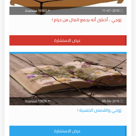
11-07-2010
16965 مشاهدة
زوجي .. أخشى أنه يجمع المال من حرام !
عرض الاستشارة
08-04-2016
13836 مشاهدة
زوجي والقصص الجنسية !
عرض الاستشارة