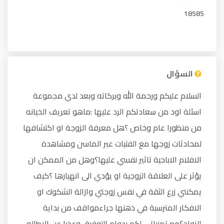
18585
السؤال
السلام عليكم ورحمة الله وبركاته وبعد لدي مجموعة
اسئلة اود من سعادتكم الرد عليها :ماهو تعريف الخيانه
من منظورا عام وخاص ؟هل معرفة الزوجة او اكتشافها
لمحادثات زوجها مع الفتيات عبر الماسن ومشاهدة
الافلام الاباحية تاثير نفسي عليها؟وهل من الممكن ان
يؤثر على العلاقة الزوجية او يؤدي الى انهيارها ؟كيف
يمكنني زرع الثقة في نفس زوجتي وازالة الشكوك او
الافكار المترسبة في ذهنها جراءمواقف من بداية
الزواج؟مع تمنياتي لكم بدوام التوفبق وعذرا عن الاطاله.