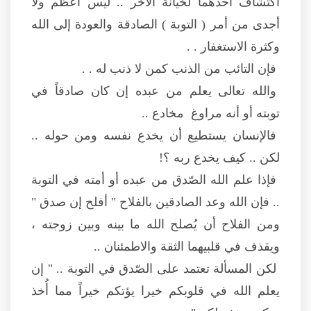
اكتشاف أحدهما لخيانة الآخر .. ليس أعظم ولا
أجدى من أمر ( التوبة ) الصادقة والعودة إلى الله
وكثرة الاستغفار . .
فإن التائب من الذنب كمن لا ذنب له . .
والله تعالى يعلم من عبده إن كان صادقاً في
توبته أو أنه مراوغ مخادع ..
فالإنسان يستطيع أن يخدع نفسه ومن حوله ..
لكن .. كيف يخدع ربه ؟!
فإذا علم الله الصّدق من عبده أو أمته في التوبة
.. فإن الله وعد الصادقين بالفلاح " أفلح إن صدق "
ومن الفلاح أن يُصلح الله ما بينه وبين زوجته ،
ويقذف في قلبيهما الثقة والاطمئنان ..
لكن المسألة تعتمد على الصّدق في التوبة .. " إن
يعلم الله في قلوبكم خيرا يؤتكم خيراً مما أُخذ