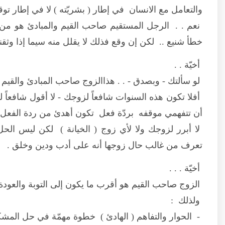
والتعامل مع الانسان في إطار ( بشريّته ) لا في إطار توقعن
نعم . . الرجل المستقيم صاحب القيم والمبادئ هو من
خطأ شنيع .. لكن إن وقع فذلك لا يقلل منه سيما إذا وثق
أخيّة . .
لو سألتك - وبصدق - . . هذاالزوج صاحب المبادئ والقيم .. كيف ك
أفلا تكون هذه السنوات شافعاً لزوجك - لا أقول شافعاً
أن تتفهمي موقفه بردّة فعل تكون أهدئ من ردة الفعل ا
لا أبرر لزوجك ولا لأي زوج ( الخيانة ) لكن ليس الح
تعرف من غالب حال زوجها أنه على أدب ودين وخلق .
أخيّة . . .
الزوج صاحب القيم هو أقرب ما يكون إلى التوبة والعودة و
ولذلك :
- الحوار والتفاهم ( الهادئ ) خطوة مهمّة في حل المشكلة