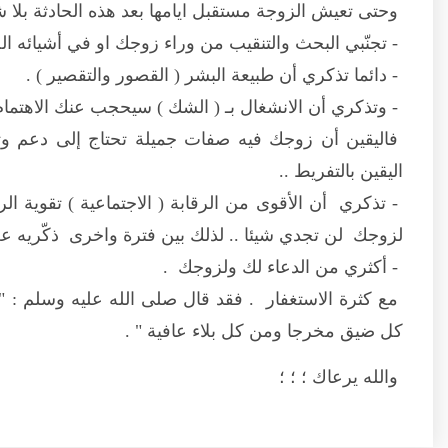
وحتى تعيش الزوجة مستقبل ايامها بعد هذه الحادثة بلا 
- تجنّبي البحث والتنقيب من وراء زوجك او في أشيائه الخا
- دائما تذكري أن طبيعة البشر ( القصور والتقصير ) .
- وتذكري أن الانشغال بـ ( الشك ) سيحجب عنك الاهتمام بـ
فاليقين أن زوجك فيه صفات جميلة تحتاج إلى دعم وت
اليقين بالتفريط ..
- تذكري أن الأقوى من الرقابة ( الاجتماعية ) تقوية الرق
لزوجك لن تجدي شيئا .. لذلك بين فترة واخرى ذكّريه عن
- أكثري من الدعاء لك ولزوجك .
مع كثرة الاستغفار . فقد قال صلى الله عليه وسلم : 
كل ضيق مخرجا ومن كل بلاء عافية " .
والله يرعاك ؛ ؛ ؛