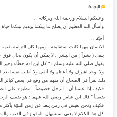
الإجابة
وعليكم السلام ورحمة الله وبركاته . .
وأسأل الله العظيم أن يصلح ما بينكما ويديم بينكما حياة ال
أخيّة . .
الانسان مهما كانت استقامته ، ومهما كان التزامه بقيمه ومبا
يبقى ( بشراً ) من البشر .. لا يمكن أن يكون بحال فوق ع
يقول صلى الله عليه وسلم : " كل ابن آدم خطّاء وخير الخطّ
ولا يوجد اشرف ولا أعظم ولا أنقى ولا أطيب نفسا بعد ا
ذلك نقرأ في الصحاح أن منهم من وقع في بعض كبائر الذن
فكيف إذا علمنا أن - الرجل خصوصاً - مطبوع على الضعف
ضعيفاً " قال ابن عباس رضي الله عنهما : هو ضعف الرجل 
فكيف ونحن نعيش في زمن يبعد عن زمن النبوّة بأكثر من 1400 سنة
كل هذا الكلام لا يعني استسهال الوقوع في الذنب والمعص