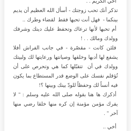
أخي الكريم . .
تذكر أنك تحب زوجتك - أسأل الله العظيم أن يديم
بينكما - فهل أنت تحبها فقط لقضاء وطرك ..
أم تحبها لأنها ترعاك وتحفظ عليك دينك وشرفك
وولدك ومالك . . !
فلئن كانت - مقصّرة - في جانب الفراش أفلا
يشفع لها أدبها وخلقها وصيانتها ورعايتها لك ولبيتك
وولدك في أن تتقبّلها كما هي وتحرص على أن
تُؤقلم نفسك على الوضع قدر المستطاع بما يكون
فيه أنساً لك وحفظاً للودّ بينك وبينها ؟!
أذكرك ها هنا بقوله صلى الله عليه وسلم : " لا
يفرك مؤمن مؤمنة إن كره منها خلقا رضي منها
آخر " .
أخي ..