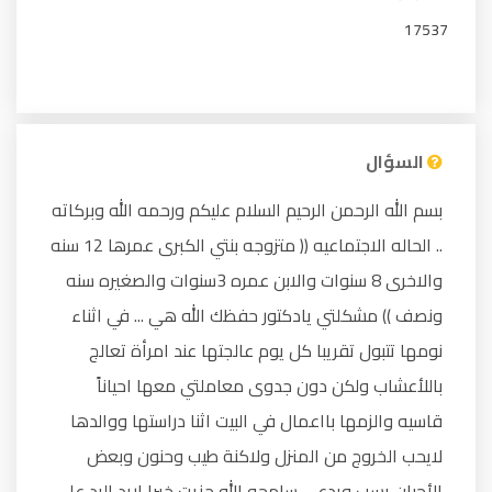
17537
السؤال
بسم الله الرحمن الرحيم السلام عليكم ورحمه الله وبركاته
.. الحاله الاجتماعيه (( متزوجه بنتي الكبرى عمرها 12 سنه
والاخرى 8 سنوات والابن عمره 3سنوات والصغيره سنه
ونصف )) مشكلتي يادكتور حفظك الله هي ... في اثناء
نومها تتبول تقريبا كل يوم عالجتها عند امرأة تعالج
باللأعشاب ولكن دون جدوى معاملتي معها احياناً
قاسيه والزمها بااعمال في البيت اثنا دراستها ووالدها
لايحب الخروج من المنزل ولاكنة طيب وحنون وبعض
الأحيان يسب ويدعي سامحه الله جزيت خيرا اريد الرد على