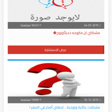
24-03-2010
16412 مشاهدة
مشكلتي ان متزوجه حديثآوزوج�
عرض الاستشارة
10-12-2015
15696 مشاهدة
مشكلات عائلية وزوجية .. تجعلني أفكر في السفر !