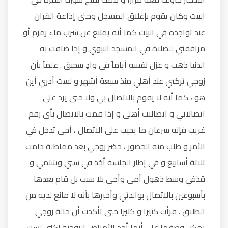
البيت وكان يقوم بإغلاق المسجل وحتى إذاعة القرآن
عند تواجده في البيت كما أنه يمتنع عن شرب ماء زمزم أو
مرافقتي للصلاة في المسجد النبوي و إذا ضاقت به
الدنيا ذهب و عزل نفسه أياماً في وادٍ سحيق . علماً بأن
زوجي تركني عند أهلي منذ سبعة أشهر و لست أدري أين
هو ، كما أنه لا يقوم بالاتصال بي ولا حتى يرد على
اتصالاتي و اتصالات أهلي و إذا قمت بالاتصال بأي رقم
غريب فإنه سرعان ما يجيب على الاتصال ، أخي تدخل في
الأمر و طلب منه الحضور ، حضر زوجي بعد مماطلة دامت
ثلاثة أسابيع و في إطار الجلسة أخذ في سبي وشتمي و
قذفي وسط ذهول أمي وأخي بلا سبب بل قام بعدها
بأسبوعين بالاتصال بوالدتي وأخبرها بأنه لا مانع لديه من
الطلاق . قرأت كثيرا و كثيرا حتى تأكدت أن حالة زوجي
يمكن وصفها على أنها أحد الأمراض الروحية لكني لست