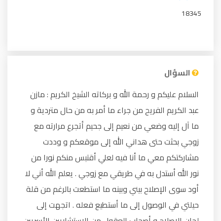
18345
السؤال
السلام عليكم و رحمة الله و بركاته الشيخ الكريم : مازن
عبد الكريم الفريح من جراء ما أمر به من حال متردية و
ما آل إليه وضعي من نعيم إلى جحيم أتجرع مرارته مع
زوجي بحثت حتى هداني الله إلى موقعكم و وددت
مشاركتكم معي ما أنا فيه لعلي أقتبس منكم نورا من
نور الله أستدل به في طريقي مع زوجي . يعلم الله أني لا
أود سوى الإصلاح بيني وبينه ما استطعت بالرغم من قلة
حيلتي في الوصول إلى ما أستطيع فعله . اتجهت إلى
لجان الإصلاح و أصحاب العقول من الاستشاريين الأسريين