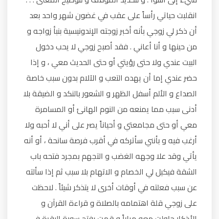
انقلبت حياتي رأساً على عقب في غضون شهر واحد بعد
أن ذكر لي زوجي بأنه أخبر زوجته الإندونيسية بنبأ زواجه و
من حينها و أنا أعاني . فقد أصبح زوجي لا يحب دخول
البيت عندي ولا حتى رؤيتي أو حتى الحديث معي ، و إذا
حضر عندي إما أن يهده التعب و الآلام بدون سبب خاصة
الصداع و الألم أسفل الظهر و الشعور بالنكد و الضيقة بلا
أدنى سبب مما يمنعه من النوم الهانئ أو المسامرة
معي أو حتى مجامعتي و أحياناً يصر على أني لا أحبه ولا
أرغب فيه و بأنني سأتركه في أقرب فرصة سانحة ، أو أنه
يأتي وقد علا وجهه الغضب و التجهم بمجرد فتحه باب
الشقة فيكيل لي الخصام و الاتهام بلا سبب ثم إذا سألته
عن سبب فعلته في أوقات أخرى لا يتذكر شيئاً . لاحظت
على زوجي قلة اهتمامه بالصلاة و قراءة القرآن و
الأذكار حاولت معه مراراً و قمت بفتح سورة البقرة في