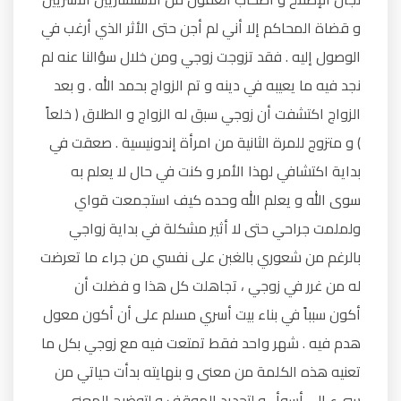
و قضاة المحاكم إلا أني لم أجن حتى الأثر الذي أرغب في
الوصول إليه . فقد تزوجت زوجي ومن خلال سؤالنا عنه لم
نجد فيه ما يعيبه في دينه و تم الزواج بحمد الله . و بعد
الزواج اكتشفت أن زوجي سبق له الزواج و الطلاق ( خلعاً
) و متزوج للمرة الثانية من امرأة إندونيسية . صعقت في
بداية اكتشافي لهذا الأمر و كنت في حال لا يعلم به
سوى الله و يعلم الله وحده كيف استجمعت قواي
ولملمت جراحي حتى لا أثير مشكلة في بداية زواجي
بالرغم من شعوري بالغبن على نفسي من جراء ما تعرضت
له من غرر في زوجي ، تجاهلت كل هذا و فضلت أن
أكون سبباً في بناء بيت أسري مسلم على أن أكون معول
هدم فيه . شهر واحد فقط تمتعت فيه مع زوجي بكل ما
تعنيه هذه الكلمة من معنى و بنهايته بدأت حياتي من
سيء إلى أسوأ . و لتحديد الموقف و لتوضيح المعنى . . .