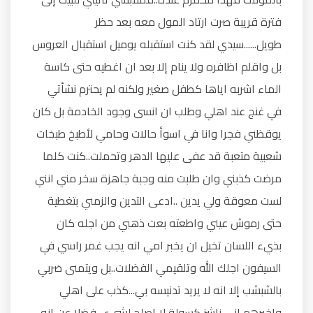
فترة قريبة صرت ارتاد المول معه بعد حظر
طويل......سيدي لقد كنت استقبله يوميل استقبال العروس
بل واقلم اظافره ولا ينام إلا بعد ان اغطيه حتى كاسة
الماء اشربه اياها كطفل صغير ولكنه لم يحترم نشأتي
في غنج عند اهلي وطلب ان انسى وجود الخادمة بل كان
يوقظني فجرا وانا في اسوأ حالات وحامي لأطبخ طبخات
شعبية متعبة قد عفى عليها الدهر وتحملت..كنت كلما
مرضت كذبني وان طلبت منه وجبة جاهزة سخر مني انني
لست معوقة ولي يدين ..ادعى التدين والزمني بتغطية
حتى رموش عيني واطعته بعت ذهبي من اجله كان
بذيء اللسان تخيل ان يخبر امي انه يجب غمر راسي في
السيفون اجلك الله وتلقيمي الفضلات..بل ويتمنى ضربي
بالشبشب إلا انه لا يريد تدنيسه بي...كذب على اهلي
واخبرهم اني ناشز كسولة لا اصلح لشيء ..فضلا عن انه