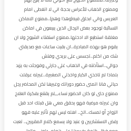
وممنوع الذهاب للأعراس بحجة اني لا اتغطى امام
العريس واني ابحلق فيه(وهذا وهم)...ممنوع الاماكن
النسائبة لوجود بعض الرجال الذين يبيعون في اماكن
مغلقة استطيع الا ادخلها..ممنوع استفتاء الشيوخ ولا ان
يقوم هو بهذه المبادرة...ان بقيت ساعات مع صديقتي
شك من اكلم...تجسس على بريدي وفتش
جوالي...استأذنته في الذهاب غلى جارتي وفوجئت به يزبد
بلماذا لم تاخذي الكبار واخذتي الصغيرة...غيرته عرقلت
حياتي فانا اتمنى حضور دوراتك وغيرها لكن المحاضر رجل
ممنوع حتى لو كان الحضور نساء,,,لم يقتنع بفكرة العلاج
وان غيرته مرضية فهو يحقق معي هل قبلك احد قبل
الزواج أو لمسك...الخ... اهله ليس لهم تأثير عليه فهو
رفض الاستشاريين و عنيد ولا يسمع كلام المقربين... تعبت
معه فكل كلمة يفسرها على هواه...دلوني مالحل