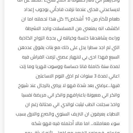
لايساعدني فحتى عندما نزفت فاجأني بوجوب إعداد
طعام لأكثر من 10 أشخاص!!! كل هذا تحملته اما ان
اكتشف انه يمنعني من المسلسلات واجد الاشرطة
وراءه يشاهدها خلسة وخيانته لي بحجة الزواج الكاذبة
التي لم اجد سطرا يدل على ذلك مع بنات يفوق عددهن
السبع فهذا ادى بي لانهيار عصبي لزمت الفراش فيه
لمدة سنة كاملة فانا حساسة ووسوت قهريا وما زلت
اعاني لمدة 3 سنوات لم اذق النوم الاساعتين
فيها...عرضني بعد شدة فهو لا يرضى بالرجال عند شيوخ
وانكر اني معيونة باعترافهم وانكر اني مريضة نفسيا
واخذ سجلات الطب ليثبت لوالدي اني محتالة رغم ان
الاطباء يعرفون ان النزيف السنوي والصرع والارق بسبب
سوء معاملته... اما مالا أحتمله فيه فهو شكه
وغيرته...فممنوع الخروج مع اخوتي لأنه لا يثق بهم