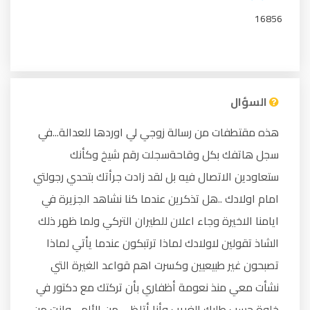
16856
السؤال
هذه مقتطفات من رسالة زوجي لي اوردها للعدالة...في
سجل هاتفك بكل وقاحةسجلت رقم شيخ وكأنك
ستعاودين الاتصال فيه بل لقد زادت جرأتك بتحدي رجولتي
امام اولادك ..هل تذكرين عندما كنا نشاهد الجزيرة في
ايامنا الاخيرة وجاء اعلان للطيران التركي ولما ظهر ذلك
الشاذ تقولين لاولادك لماذا ترتبكون عندما يأتي لماذا
تصبحون غير طبيعيين وكسرت اهم قواعد الغيرة التي
نشأت معي منذ نعومة أظفاري بأن تركتك مع دكتور في
خلوة حسب طلبك الغريب وأنا أتلظى من الألم .. وانتِ من