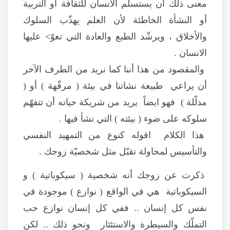
معنى ذلك أن يستسلم الانسان للثقافة أو التربية
أو النشأة الخاطئة لأن العلم يهذّب السلوك
والأخلاق ، ويرشّد الطبع والعادة التي تعوّ> عليها
الانسان .
والمقصود من هذا أننا كما نريد من الطرف الآخر
أن يراعي طبيعة نشاتنا في بيئة ( مرفّهة ) أو (
مدلّلة ) فهو ايضاً يريد من شريكة حياته أن تتفهّم
سلوكه على ضوء ( بيئته ) التي نشأ فيها .
هذا الكلام اقوله كنوع من التمهيد النفسي
والتأسيس لمحاولة تقبّل مثل شخصيّة زوجك .
ذكرت عن زوجك أنه شخصية ( سيكوباتية ) و
السيكوباتية هي في الواقع ( نوازع ) موجودة في
نفس كل إنسان .. ففي كل إنسان نوازع حب
التملّك والسيطرة والاستئثار ونحو ذلك .. لكن