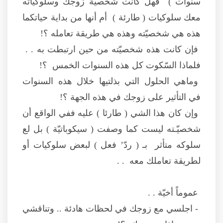
سنوات ) فهل كانت شخصيّة زوجك وسلوكياته
معك سلوكيات ( طارئة ) أم أنها من بداية حياتكما
هذه هي شخصيّته وهذه هي طريقة تعامله ؟!
فإن كانت هذه شخصيّته من حين ارتبطت به . .
فلماذا السّكوت كل هذه السنوات الخمس ؟!
وماهي الحلول التي بذلتيها خلال هذه السنوات
في التأثير على زوجك في هذه الجهة ؟!
وإن كان هذا الشي ( طارئا ) عليه ففي الواقع أن
شخصيّـته ليست كما وصفت ( سيكوباتيّة ) بل لع
سلوكه متأثر بـ ( ردّ’ فعل ) لبعض سلوكيات أو
لطريقة تعاملك معه . .
عموماً أخيّة . .
- اجلسي مع زوجك في لحظات هادئة .. وتناقشي