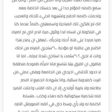
سمع كلامه المؤلم جدا لي بعد جلستك الخاصة معه
وتحملت كلامه الحقير وتشبيهه الدنيء لأجلك والعجيب
انك لم تقدّري تلك المبادرة واسمعتيني كلاماً عندما كنا
في البلكونة لن انساه ابدا ولأول مرة اندم انني لم اضربك
ضربا مبرحا على قلة أدبك وتجرأك ..ايعقل ان يصدر هذا
الكلام من عاقلة او مؤدبة ...\"ستجري المياه من تحتك
وانت لا تدري ؟ \"سئمت يا استاذي شدة غيرته... اما انا
فاقول ان الفرق بيننا شاسع فانا امرأة طموحة منطلقة
لا حدود لأحلامي اخرجني من الجامعة ورفض عملي من
البيت كمندوبة نسائية...وانا بشهادة الجميع لا افصر
بطاعته ولا بتربية أولادي إلا ان ذلك انقلب واعلنت التمرد
فله شخصية سيكوباتية كله دهاء وكذب ..متسلط
الكلمة له ولا رأي وسط حتى في اتفه الامورمثل التنزه
بالمولات فهذا محمرم عنده..فملابسي تأتيني للبيت إلى