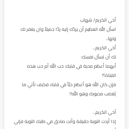
أخي الكريم/ شهاب
اسأل الله العظيم أن يردّك إليه ردّا جميلاً وان يغفر لك
ولها..
أخي الكريم...
لك أن تسأل نفسك:
أيهما أعظم محبة في قلبك: حب الله أم حب هذه
الفتاة؟!
فإن كان الله هو أعظم حبّاً في قلبك فكيف تأتي ما
يُغضب محبوبك وهو الله!!
أخي الكريم...
إذا أردت التوبة حقيقة وأنت صادق في طلبك التوبة فإني