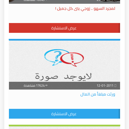
لمجرد السهو .. زوجي ينى كل جميل !
عرض الاستشارة
12-01-2011
17624 مشاهدة
ورثت مبلغاً من المال
عرض الاستشارة