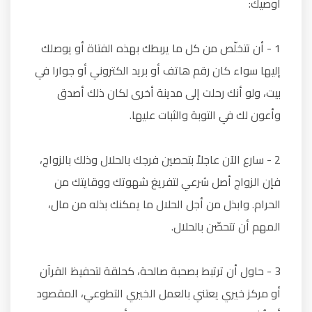
أوصيك:
1 - أن تتخلّص من كل ما يربطك بهذه الفتاة أو يوصلك
إليها سواء كان رقم هاتف أو بريد الكتروني أو جوارا في
بيت، ولو أنك رحلت إلى مدينة أخرى لكان ذلك أصدق
وأعون لك في التوبة والثبات عليها.
2 - سارع الآن عاجلاً بتحصين فرجك بالحلال وذلك بالزواج،
فإن الزواج أصل شرعي لتفريغ شهوتك ووقايتك من
الحرام. وابذل من أجل الحلال ما يمكنك بذله من مال،
المهم أن تتحصّن بالحلال.
3 - حاول أن ترتبط بصحبة صالحة، كحلقة لتحفيظ القرآن
أو مركز خيري يعتني بالعمل الخيري التطوعي، المقصود