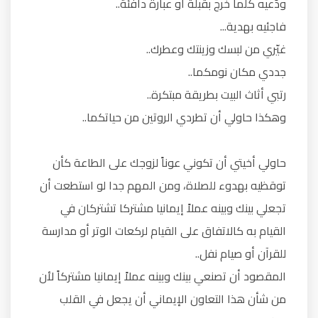
ودّعيه كلما خرج بقبلة أو عبارة دافئة..
فاجئيه بهدية...
غيّري من لبسك وزينتك وعطرك..
جددي مكان نومكما..
رتبي أثاث البيت بطريقة مبتكرة..
وهكذا حاولي أن تطردي الروتين من حياتكما..
حاولي أخيتي أن تكوني عوناً لزوجك على الطاعة كأن
توقظيه بهدوء للصلاة، ومن المهم جدا لو استطعت أن
تجعلي بينك وبينه عملاً إيمانيا مشتركا تشتركان في
القيام به كالاتفاق على القيام لركعات الوتر أو مدارسة
للقرآن أو صيام نفل..
المقصود أن تصنعي بينك وبينه عملاً إيمانيا مشتركاً لأن
من شأن هذا التعاون الإيماني أن يجعل في القلب