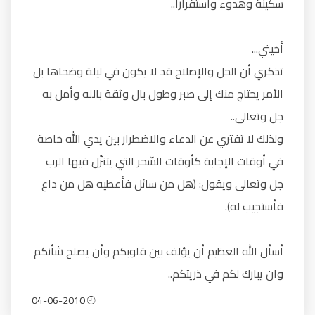
سكينة وهدوء واستقرارا..
أخيتي...
تذكري أن الحل والإصلاح قد لا يكون في ليلة وضحاها بل
الأمر يحتاج منك إلى صبر وطول بال وثقة بالله وأمل به
جل وتعالى..
ولذلك لا تفتري عن الدعاء والاضطرار بين يدي الله خاصة
في أوقات الإجابة كأوقات السّحر التي يتنزّل فيها الرب
جل وتعالى ويقول: (هل من سائل فأعطيه هل من داع
فأستجيب له).
أسأل الله العظيم أن يؤلف بين قلوبكم وأن يصلح شأنكم
وان يبارك لكم في ذريتكم..
04-06-2010