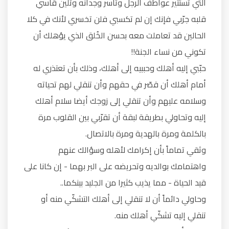
التي تستثير عواطف الرجل وتأسر وجدانه وتلين قاسي
قلبه جرّبي فإنك إن لم تكسبي فلن تخسري لأنك في كلا
الحالين قد تعاملت معه بحسن الخُلق الذي يؤهلك أن
تكوني من نساء الجنة!!
حبّبي إليه أهلك وحببيه إلى أهلك، وذلك بأن تعتذري له
أمام أهلك أن قصّر في حقهم وأن تنقلي لهم تحياته
وسلامه عليهم وأن تنقلي إلى زوجك أيضا سلام أهلك
إليه وتحاولي بطريقة لبقة أن تقرّبي بين القلوب مرة
بالكلمة ومرة بالهدية ومرة بالاتصال.
وثقي تماماً بأن إكرامك لأهله وسؤالك عنهم
واهتمامك بوالديه وتحريضه على البر بهما - إن كانا على
قيد الحياة - مما يذيب كثيرا من الجليد بينكما..
وحاولي دائماً أن لا تنقلي إلى أهلك التشكّي منه أو
تنقلي إليه تشكّي أهلك منه.