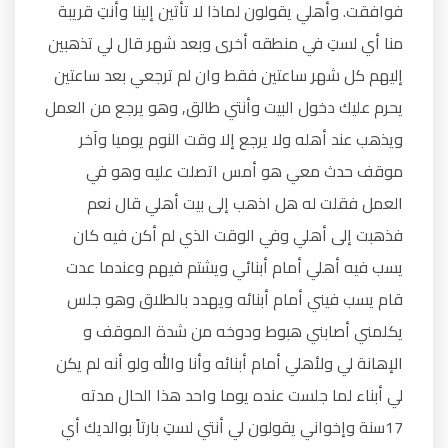
فوافقت. وأهلي يقولون لماذا لا تأتين إلينا وأنتِ قريبة
منا أي لستِ في منطقه أخرى وبعد شهر قال لي تذهبين
إليهم كل شهر ساعتين فقط وان لم ترجعي بعد ساعتين
يحرم عليك دخول البيت وأنتي طالق, وهو يرجع من العمل
ويذهب عند أهله ولا يرجع إلا وقت النوم يوميا وآخر
موقف حدث معي هو أمس اتصلت عليه وهو في
العمل فقلت له هل اذهب إلى بيت أهلي قال نعم
فذهبت إلى أهلي وفي الوقت الذي لم أكن فيه كان
يسب فيه أهلي أمام أبنائي ويشتم فيهم وعندما عدت
قام يسب فيني أمام أبنائه ويهدد بالطلاق وهو جلس
يكلمني أصابني هبوط ودوخه من شدة الموقف و
الإهانة لي ولأهلي أمام أبنائه وأنا والله ولو أنه لم يكن
لي أبناء لما جلست عنده يوما واحد هذا الحال مدته
17سنة وإخواني يقولون لي أنتي لستِ بارتاً بوالديك أي