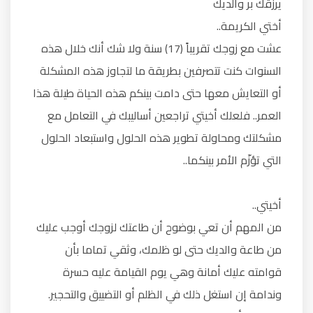
يرزقك بر والديك
أختي الكريمة..
عشت مع زوجك تقريباً (17) سنة ولا شك أنك خلال هذه
السنوات كنت تتصرفين بطريقة ما لتجاوز هذه المشكلة
أو التعايش معها حتى دامت بينكم هذه الحياة طيلة هذا
العمر.. فلعلك أخيتي تراجعين أساليبك في التعامل مع
مشكلتك ومحاولة تطوير هذه الحلول واستبعاد الحلول
التي تؤزّم الأمر بينكما..
أخيتي..
من المهم أن تعي بوضوح أن طاعتك لزوجك أوجب عليك
من طاعة والديك حتى لو ظلمك، وثقي تماما بأن
قوامته عليك أمانة وهي يوم القيامة عليه حسرة
وندامة إن استغل ذلك في الظلم أو التضييق والتحجير.