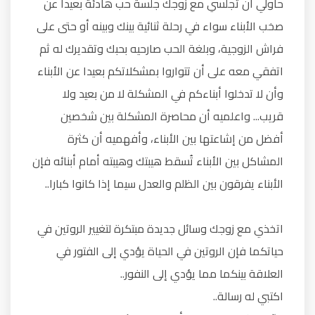
حاولي أن تجلسي مع زوجك جلسة حب هادئة بعيدا عن
صخب الأبناء سواء في رحلة ثنائية بينك وبينه أو حتى على
فراش الزوجية، وبلغة الحب صارحيه بحبك وتقديرك له ثم
اتفقي معه على أن تتواروا بمشكلاتكم بعيدا عن الأبناء
وأن لا تدخلوا أبناءكم في المشكلة لا من بعيد ولا
قريب... واعلميه أن محاصرة المشكلة بين شخصين
أفضل من إشاعتها بين الأبناء، وأفهميه أن كثرة
المشاكل بين الأبناء تُسقط هيبتك وهيبته أمام أبنائه فإن
الأبناء يفرقون بين الظلم والعدل سيما إذا كانوا كبارا..
اتخذي مع زوجك وسائل جديدة مبتكرة لتغيير الروتين في
حياتكما فإن الروتين في الحياة يؤدي إلى الفتور في
العلاقة بينكما مما يؤدي إلى النفور..
اكتبي له رسالة..