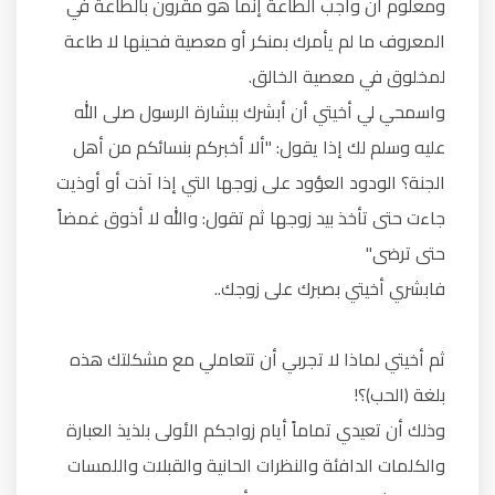
ومعلوم أن واجب الطاعة إنما هو مقرون بالطاعة في
المعروف ما لم يأمرك بمنكر أو معصية فحينها لا طاعة
لمخلوق في معصية الخالق.
واسمحي لي أخيتي أن أبشرك ببشارة الرسول صلى الله
عليه وسلم لك إذا يقول: "ألا أخبركم بنسائكم من أهل
الجنة؟ الودود العؤود على زوجها التي إذا آذت أو أوذيت
جاءت حتى تأخذ بيد زوجها ثم تقول: والله لا أذوق غمضاً
حتى ترضى"
فابشري أخيتي بصبرك على زوجك..
ثم أخيتي لماذا لا تجربي أن تتعاملي مع مشكلتك هذه
بلغة (الحب)؟!
وذلك أن تعيدي تماماً أيام زواجكم الأولى بلذيذ العبارة
والكلمات الدافئة والنظرات الحانية والقبلات واللمسات