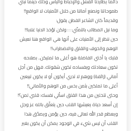
دائماً يطاردنا الفشل والإحباط واليأس وذلك حينما نبني
طموحاتنا ونصنع آمالنا من خلال الأمنيات لا الواقع!!
وقديماً كان الشاعر الفطن يقول:
وما نيل المطالب بالتمنّي: : : ولكن تؤخذ الدنيا غلابا!!
حين ننظر إلى الأمنيات على أنها هي الواقع هنا نعيش
الوهم والخوف والقلق والاضطراب!!
قلبك يا أختي الفاضلة هو أغلى ما تمليكن.. بصلاحه
تكون سعادتك وبفساده تكون شقوتك. فهل من أجل
أماني (زائفة) ووهم لا تدري أيكون أو لا يكون تبيعين
أغلى ما تملكين بثمن بخس من الوهم والأماني!!
وحتى تتخلين من هذا القلق اسألي نفسك: قلبي لمن؟!
إن أسعد حياة يعيشها القلب حين يتعلّق بالله عز وجل
ويعظم قدر الله تعالى فيه، حين يؤمن ويصدّق هذا
القلب أن ليس شيء في الوجود يمكن أن يكون بغير