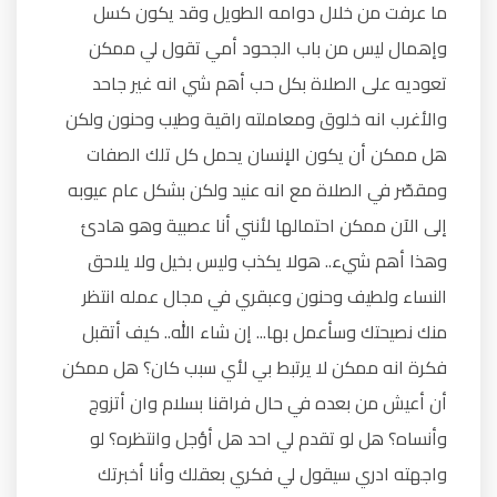
ما عرفت من خلال دوامه الطويل وقد يكون كسل
وإهمال ليس من باب الجحود أمي تقول لي ممكن
تعوديه على الصلاة بكل حب أهم شي انه غير جاحد
والأغرب انه خلوق ومعاملته راقية وطيب وحنون ولكن
هل ممكن أن يكون الإنسان يحمل كل تلك الصفات
ومقصّر في الصلاة مع انه عنيد ولكن بشكل عام عيوبه
إلى الآن ممكن احتمالها لأنني أنا عصبية وهو هادئ
وهذا أهم شيء.. هولا يكذب وليس بخيل ولا يلاحق
النساء ولطيف وحنون وعبقري في مجال عمله انتظر
منك نصيحتك وسأعمل بها... إن شاء الله.. كيف أتقبل
فكرة انه ممكن لا يرتبط بي لأي سبب كان؟ هل ممكن
أن أعيش من بعده في حال فراقنا بسلام وان أتزوج
وأنساه؟ هل لو تقدم لي احد هل أؤجل وانتظره؟ لو
واجهته ادري سيقول لي فكري بعقلك وأنا أخبرتك