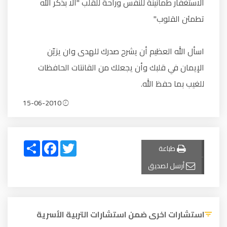
الاستغفار طمأنينة للنفس وراحة للقلب "ألا بذكر الله
تطمئن القلوب"
اسأل الله العظيم أن يشرح صدرك للهدى وان يزيّن
الإيمان في قلبك وأن يجعلك من القانتات الحافظات
للغيب بما حفظ الله.
15-06-2010
Share
Facebook
Twitter
طباعة
أرسل لصديق
استشارات اخرى ضمن استشارات التربية الأسرية