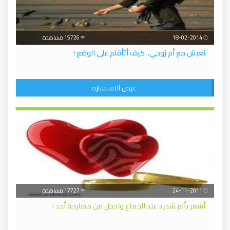
18-02-2014
15726 مشاهدة
نعيش مع أم زوجي.. كيف أتأقلم على الوضع !
عرض الاستشارة
24-11-2011
17727 مشاهدة
أشعر بألم شديد عند الجماع واخجل من مصارحة أحد !