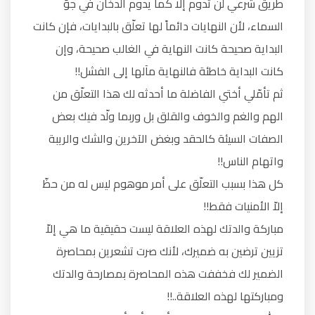
طريق شرعي لن تدوم إلا كما يدوم الدخان في جوّ
السماء، لأن النهايات دائماً لها تعلّق بالبدايات، فإن كانت
البداية صحيحة كانت النهاية في الغالب صحيحة، وإن
كانت البداية خاطئة فالنهاية مآلها إلى الفشل!!
ثم تأمّلي أختي الفاضلة ما أحدثه لك هذا التعلّق من
الهم والغم والخوف والقلق بل وربما ولّد فيك بعض
الصفات السيئة كالحقد وبغض الآخرين والشك والريبة
واتهام الناس!!
كل هذا بسبب التعلّق على أمر موهوم ليس له من حظّ
إلاّ الأمنيات فقط!!
مباركة والدتك لهذه العلاقة ليست حقيقية ما هي إلاّ
تزيين ترضين به ضميرك، لأنك صرت تشعرين بمحاصرة
الضمير لك فخففت هذه المحاصرة بمصارحة والدتك
ومباركتها لهذه العلاقة..!!