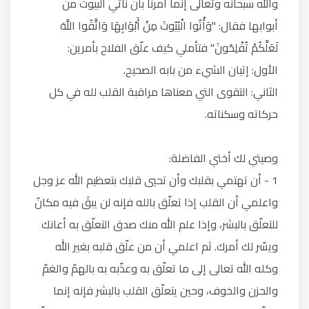
والله سبحانه وتعالى إنما أمرنا بأن نأتي البيوت من
أبوابها فقال: "وَأْتُوا الْبُيُوتَ مِنْ أَبْوَابِهَا وَاتَّقُوا اللَّهَ
لَعَلَّكُمْ تُفْلِحُونَ" فتأملي كيف علّق الفلاح بأمرين:
الأول: إتيان الشيء من بابه الصحيح.
الثاني: التقوى التي معناها مراقبة القلب لله في كل
حركاته وسكناته.
وصيتي لك أختي الفاضلة:
1 - أن تهتمي بقلبك وأن تحيي قلبك بتعظيم الله عز وجل
واعلمي أن القلب إذا تعلّق بالله فإنه لن يبقَ فيه مكانٌ
للتعلّق بالبشر، وإذا علم الله منك صدق التعلّق به أعانك
ويسّر لك أمرك. ثم اعلمي أن من علّق قلبه بغير الله
وكله الله تعالى إلى ما تعلّق به وعذّبه به بالهمّ والغمّ
والحزن والخوف، وحين يتعلّق القلب بالبشر فإنه إنما