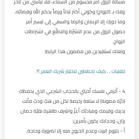
مسألة الرزق أمر محسوم من السماء، فلا تيأسي من تأخّر
رزقك بـ (الزواج) وكوني أكثر ثباتاً ورضاً بحكم الله وقضائه،
وما دورك إلا الإيمان والرضا والسعي إلى تيسير أمر
حصول الرزق من عدم التشرّط والتطلّع في اشتراطات
الزواج.
ولعلك تستفيدين من مضمون هذا الرابط:
للفتيات . . كيف تخططين لاختيار شريك العمر ؟!
4 - ألزمي نفسك أخيتي بالحجاب الشرعي الذي يحفظك
(درّة مصونة) لا سلعة رخيصة لكل من هبّ ودبّ فأنت
بدينك وقيمك ومبادئك أعزّ واشرف طاهرة نقيّة حصان
رزان، وحجابك يكون بأمرين:
أ - بلزوم البيت وعدم الخروج منه إلا لضرورة وحاجة.