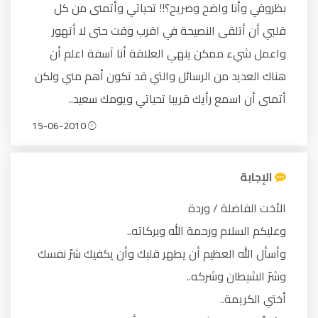
بظروفي وأنا واضح وصريح؟!! تحياتي وأتمنى من كل
قلبي أن أتلقى النصيحة في اقرب وقت حتى لا أتهور
واعمل شيء ممكن ينهي العلاقة أنا آسفة اعلم أن
هناك العديد من الرسائل والتي قد تكون أهم مني ولكن
أتمنى أن اسمع رأيك قريبا تحياتي ويومك سعيد..
15-06-2010
الإجابة
الأخت الفاضلة / وردة
وعليكم السلام ورحمة الله وبركاته..
وأسأل الله العظيم أن يطهر قلبك وأن يكفيك شرّ نفسك
وشرّ الشيطان وشركه..
أختي الكريمة..