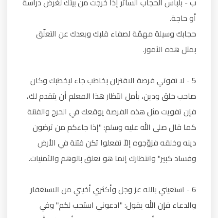
ب - بلباس الحجاب الساتر إذا خرجت من بيتك لغرض دراسة
أو حاجة.
حجابك وسيلة مهمّة لصفاء قلبك وبعدك عن التعلّق
بمثل هذه الأمور.
5 - لا تفوتي فرصة الاقتران بخاطب جاء ليخطبك وكان
صاحب خلق ودين، بأمل انتظار هذا المعلم أن يتقدم لك،
فإن تفويت مثل هذه الفرصة يوقعك في الحرج والفتنة
كما قال صلى الله عليه وسلم: "إذا جاءكم من ترضون
دينه وخلقه فزوّجوه إلاّ تفعلوا تكن فتنة في الأرض
وفساد كبير" وانتظارك إنما هو تعلق بالوهم والأمنيات.
6 - استعيني بالله عز وجل وأكثري أخيتي من الاستغفار
والدعاء فإن الله يقول: "ادعوني استجب لكم" وفي