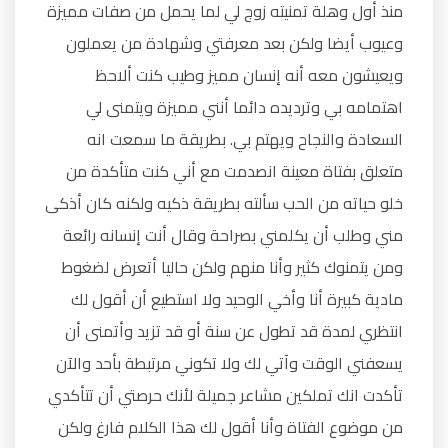
منذ أول وهلة تمنيته زوج لي لما يحمل من صفات مميزة
وعيوب أيضا ولكن بعد معرفتي وشهادة من يعملون
ويعيشون معه أنه إنسان مميز وطيب كنت ألاحظ
اهتمامه بي وترديده دائما أنني مميزة ويتمنى لي
السعادة والنجاح ويهتم بي. بطريقة ما سمعت انه
متعلق بفتاة معينة انصدمت مع أني كنت متأكدة من
خلو حياته من الحب سألته بطريقة ذكيه ولكنه كان أذكى
مني وطلب أن يكلمني بصراحة وقال أنت إنسانه رائعة
ومن يتمنوك كثير وأنا منهم ولكن حاليا أتعرض لضغوط
مادية كبيرة أنا وأخي الوحيد ولا استطيع أن أقول لك
انتظري لمدة قد تطول عن سنة أو قد تزيد وأتمنى أن
يسعفني الوقت وآتي لك ولا تكوني مرتبطة بأحد والآن
تأكدت انك تملكين مشاعر جميلة لأنك حرصتي أن تتأكدي
من موضوع الفتاة وأنا أقول لك هذا الكلام فارغ ولكن