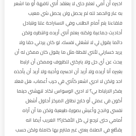
اخبره أن أمي تعلم حتى لا يعتقد أنني تافهة أو ما اشعر
به عار والحمد لله لم يحصل ولن يحصل شي معيب
فلقاءنا يتم أمام الطلاب وفي الاستراحة علنا ونتبادل
أحاديث جماعية ولكنه يعلم أنني أريده وانتظره ولكن
دائما يقول لي لا تشغلي نفسك. لو كان يردني حقا ولا
يريد خسارتي لأنني لقطة مثل ما يقول كان ممكن له أن
يبحث عن أي حل ولا يتركني للظروف وممكن أن ارتبط
بغيره أنا أريده ولا أريد أن اخسره وأحبه ولا أريد أن يأخذه
احد ولكن لا ادري اشعر كأنني في حرب أعصاب. هل فعلا
يفكر الارتباط بي؟ لا ادري الوسواس تكاد تنهشني حينما
أكون في عملي أو خارج نطاق المركز أحاول أشغل
نفسي وانجح وأعيش بصورة طبيعية ولكن ما أن أراه
أمامي حتى ترجع لي كل الأفكار؟!! الغريب أيضا انه
يقطّع في الصلاة يعني غير ملتزم بها كاملة ولكن حسب