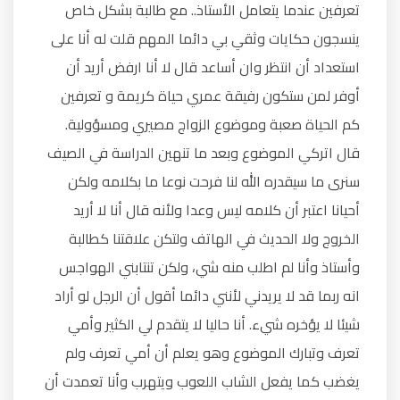
تعرفين عندما يتعامل الأستاذ.. مع طالبة بشكل خاص
ينسجون حكايات وثقي بي دائما المهم قلت له أنا على
استعداد أن انتظر وان أساعد قال لا أنا ارفض أريد أن
أوفر لمن ستكون رفيقة عمري حياة كريمة و تعرفين
كم الحياة صعبة وموضوع الزواج مصيري ومسؤولية.
قال اتركي الموضوع وبعد ما تنهين الدراسة في الصيف
سنرى ما سيقدره الله لنا فرحت نوعا ما بكلامه ولكن
أحيانا اعتبر أن كلامه ليس وعدا ولأنه قال أنا لا أريد
الخروج ولا الحديث في الهاتف ولتكن علاقتنا كطالبة
وأستاذ وأنا لم اطلب منه شي، ولكن تنتابني الهواجس
انه ربما قد لا يريدني لأنني دائما أقول أن الرجل لو أراد
شيئا لا يؤخره شيء. أنا حاليا لا يتقدم لي الكثير وأمي
تعرف وتبارك الموضوع وهو يعلم أن أمي تعرف ولم
يغضب كما يفعل الشاب اللعوب ويتهرب وأنا تعمدت أن