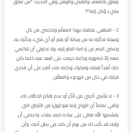
يتعلّق بالضعف والنقص والوهن وفي الحديث: "من تعلّق
بشيء وُكل إليه"!!
2 - اقطعي علاقتك بهذا المعلّم وتخلصي من كل
وسيلة تذكّرك به من رسالة أو رقم أو أي شيء يذكّرك به،
وغضي البصر عن إدامة النظر إليه، ولا تحاولي أن تتكلمي
معه إلاّ للضرورة وكلما حرصت على البعد منه كلما كان
ذلك أهدأ لقلبك وفكرك، وكلما كنت أقدر على أن تتخذي
قرارك في حال من الهدوء والتعقّل.
3 - لا تيأسي أخيتي من تأخّر أو عدم تقدّم الخطّاب لك،
وثقي تماماً أن الزواج إنما هو (رزق) من الأرزاق التي
يقسّمها الله تعالى على عباده كيف يشاء، واعلمي أن
رزقك قد كُتب لك من يوم أن كنت في بطن أمك، وأن