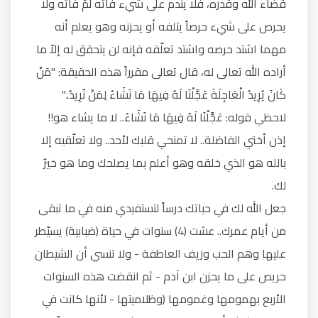
قضاء الله وقدره، فلا يندم على شيء فاته لمَ فاته ولا
يحرص على شيء حرصاً يتلفه أو يحزنه وهو يعلم أنه
مهما اشتد حرصه واشتد تعلّقه فإنه لن يتحقق له إلاّ ما
أراده الله تعالى له، قال تعالى مقرراً هذه الحقيقة: "مَنْ
كَانَ يُرِيدُ الْعَاجِلَةَ عَجَّلْنَا لَهُ فِيهَا مَا نَشَاءُ لِمَنْ نُرِيدُ.."
لاحظي قوله: عَجَّلْنَا لَهُ فِيهَا مَا نَشَاءُ.. لا ما يشاء هو!!
إذن أختي الفاضلة.. لا تمنحي قلبك لأحد.. ولا تعلّقيه إلا
بالله هو الذي خلقه وهو أعلم بما يصلحك وما هو خيرٌ
لك.
جعل الله لك في حياتك درساً لتستفيدي منه في ما تبقى
من أيام عمرك.. عشت (4) سنوات في حياة (ضبابية) يسيّطر
عليها وهم الحب وزيف العاطفة - ولا تنسي أن الشيطان
حريص على ما يحزن ابن آدم - ثم انقضت هذه السنوات
الأربع بهمومها وغمومها (وظلاميتها - لأنها كانت في