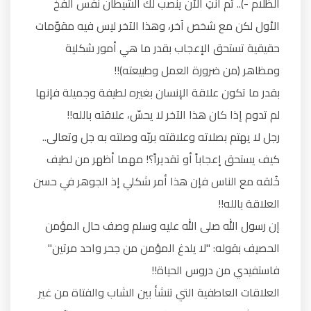
الظلام -).. ثم أنتِ الآن ينصب لك الشيطان نفس الفخّ
الأول لكن مع شخص آخر، وهذا الآخر ليس فيه مقوّمات
حقيقية تستحق الإعجاب بقدر ما هي أمور شكلية
ومظاهر (من ضرورة العمل وطبيعته)!!
بقدر ما تكون علاقة الإنسان بغيره لطيفة وجميلة فإنها
لم تدوم إذا كان هذا الآخر لا يحسّ، علاقته بالله!!
رجل لا يهتم بصلاته وعلاقته بربّه وصلته به جل وتعالى..
كيف يستحق إعجاباً أو تقديراً؟! مهما أظهر من لطيف
خُلقه مع الناس فإن هذا أمر شكلي إذ الجوهر في حسن
العلاقة بالله!!
إن رسول الله صلى الله عليه وسلم وصف حال المؤمن
الحصيف بقوله: "لا يلدغ المؤمن من جحر واحد مرتين"
فاستفيدي من دروس الحياة!!
العلاقات العاطفية التي تنشأ بين الشاب والفتاة من غير