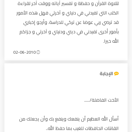
لتلاوة القرآن و حفظة و تفسير آياته ووقت آخر لقراءة
الكتب التي تفيدني في دنياي و آخرتي فهل هذه الأمور
قد ترضي ربي عوضا عن تركي للدراسة. وأرجو إخباري
بأمور أخرى تفيدني في ديني ودنياي و آخرتي و جزاكم
الله خيرا.
02-06-2010
الإجابة
الأخت الفاضلة/......
أسأل الله العظيم أن ينفعك وينفع بك وأن يجعلك من
القانتات الحافظات للغيب بما حفظ الله..