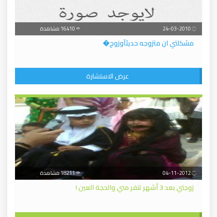
24-03-2010
16410 مشاهدة
مشكلتي ان متزوجه حديثآوزوج�
عرض الاستشارة
04-11-2012
18211 مشاهدة
زوجتي بعد 3 أشهر تنفر مني والحجة العين !