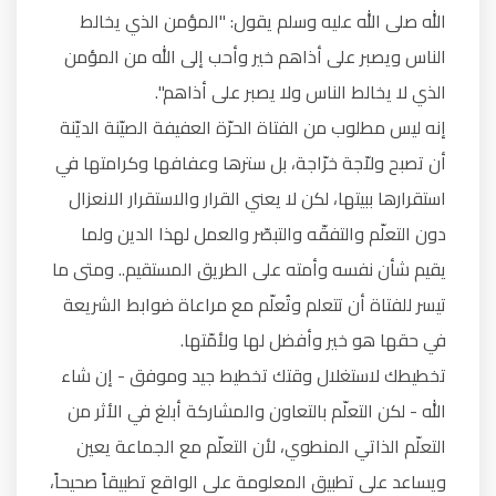
الله صلى الله عليه وسلم يقول: "المؤمن الذي يخالط
الناس ويصبر على أذاهم خير وأحب إلى الله من المؤمن
الذي لا يخالط الناس ولا يصبر على أذاهم".
إنه ليس مطلوب من الفتاة الحرّة العفيفة الصيّنة الديّنة
أن تصبح ولاّجة خرّاجة، بل سترها وعفافها وكرامتها في
استقرارها ببيتها، لكن لا يعني القرار والاستقرار الانعزال
دون التعلّم والتفقّه والتبصّر والعمل لهذا الدين ولما
يقيم شأن نفسه وأمته على الطريق المستقيم.. ومتى ما
تيسر للفتاة أن تتعلم وتُعلّم مع مراعاة ضوابط الشريعة
في حقها هو خير وأفضل لها ولأمّتها.
تخطيطك لاستغلال وقتك تخطيط جيد وموفق - إن شاء
الله - لكن التعلّم بالتعاون والمشاركة أبلغ في الأثر من
التعلّم الذاتي المنطوي، لأن التعلّم مع الجماعة يعين
ويساعد على تطبيق المعلومة على الواقع تطبيقاً صحيحاً،