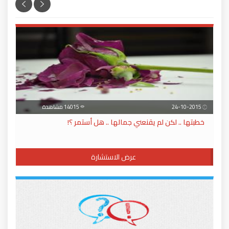
24-10-2015
14015 مشاهدة
خطبتها .. لكن لم يقنعني جمالها .. هل أستمر ؟!
عرض الاستشارة