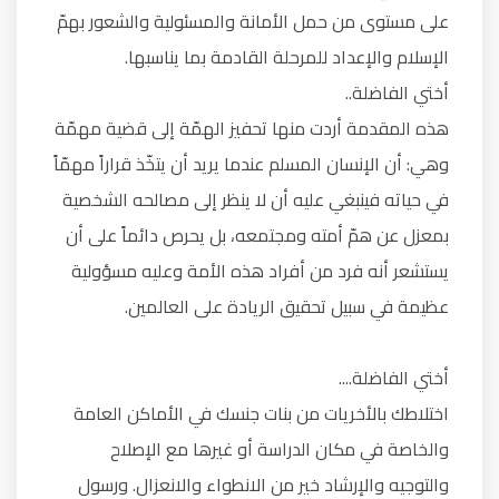
على مستوى من حمل الأمانة والمسئولية والشعور بهمّ
الإسلام والإعداد للمرحلة القادمة بما يناسبها.
أختي الفاضلة..
هذه المقدمة أردت منها تحفيز الهمّة إلى قضية مهمّة
وهي: أن الإنسان المسلم عندما يريد أن يتخّذ قراراً مهمّاً
في حياته فينبغي عليه أن لا ينظر إلى مصالحه الشخصية
بمعزل عن همّ أمته ومجتمعه، بل يحرص دائماً على أن
يستشعر أنه فرد من أفراد هذه الأمة وعليه مسؤولية
عظيمة في سبيل تحقيق الريادة على العالمين.
أختي الفاضلة....
اختلاطك بالأخريات من بنات جنسك في الأماكن العامة
والخاصة في مكان الدراسة أو غيرها مع الإصلاح
والتوجيه والإرشاد خير من الانطواء والانعزال. ورسول