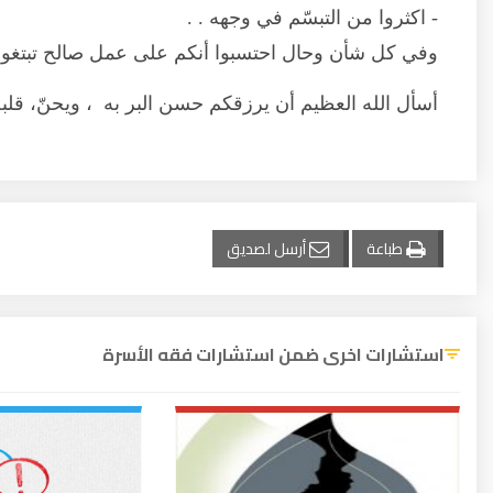
- اكثروا من التبسّم في وجهه . .
وفي كل شأن وحال احتسبوا أنكم على عمل صالح تبتغون به
أسأل الله العظيم أن يرزقكم حسن البر به ، ويحنّ، قلبه
طباعة
أرسل لصديق
استشارات اخرى ضمن استشارات فقه الأسرة