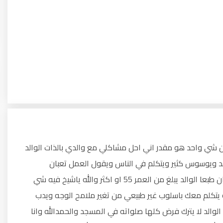
لكن شي واحد هو مقدر اني احل مشاكلي مع والدي بالذات الوالد
اند ويوسوس كثير ويتكلم في الناس ويقول العمل تعبان
واتعبني معه وانا واخواني يا شيخ نحاول ان نساعده بقدر الامكان طبعا الوالد يبلغ من العمر 55 او اكثر والله ياشيخ فيه شي
 يتكلم معك باسلوب غير طبيعي من تغير ملامح الوجه ويدب
لوالد لا يترك فرض كلها صلواته في المسجد والحمدالله وانا