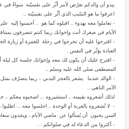
يبدو أن والدكم تعرّض لأمر أثّر على نفسيّته سواءً في 
اعرفوا ما هو السّبب الذي أثّر على نفسيّته ..
- تعاملوا معه بهدوء .. اقبلوه كما هو .. أحسنوا إليه عل
الأيام في صغرك أنت وإخوانك ربما كنتم تتصرفون بمتنا
- اقترحوا عليه أن تخرجوا في رحلة للعمرة أو زيارة الحر
العبادة يؤثّر في النفس .
- اقترح عليك أن يكون لك معه وإخوانك جلسة كل ليلة أو
المصطفى صلى الله عليه وسلم ..
- الوالد عندما يشعر بالعجز البدني .. ربما يتصرّف بمثل
الآمر الناهي ..
لذلك أشعروه بقيمته .. استشيروه ... اصحبوه معكم .. خ
- لا تُشعروه بالغربة أو الوحدة .. اجلسوا معه ... اطلبو
السن يحبون أن يُسألوا عن ماضي الأيام ، ويجدون سعاد
- أكثروا من الدعاء له في صلواتكم . .