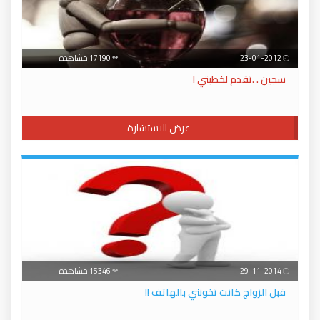
23-01-2012
17190 مشاهدة
سجين . .تقدم لخطبتي !
عرض الاستشارة
29-11-2014
15346 مشاهدة
قبل الزواج كانت تخونني بالهاتف !!