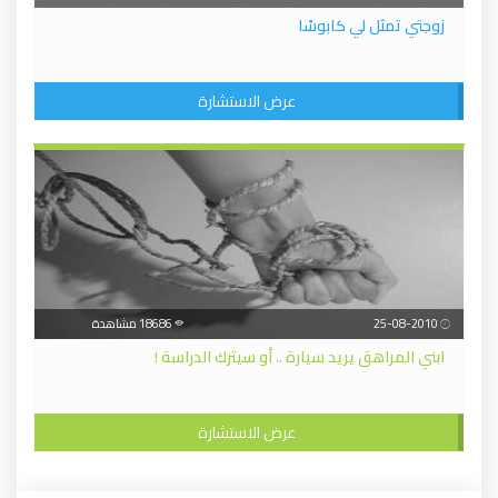
زوجتي تمثل لي كابوسًا
عرض الاستشارة
25-08-2010
18686 مشاهدة
ابني المراهق يريد سيارة .. أو سيترك الدراسة !
عرض الاستشارة