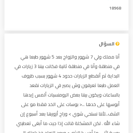
18968
السؤال
أنا مملك ولي 7 شهور والزواج بعد 5 شهور طبعا هي
في منطقة وأنا في منطقة ثانية فكانت بيننا 3 زيارات في
البداية ثم أنقطع الزيارات حدود 4 شهور بسبب ظروف
العمل طبعا تعرفون وش يصير في الزيارات نقعد
بالساعات ويكون بيننا بعض الرومنسيات ألمس إيدها
أبوسها على خدها ...< بوسات على الخد فقط مو على
الشف...لأننا نستحي شوي > وراح أزورها بعد أسبوع إن
شاء الله . لكن المشكلة قالت إذا جيت ما أبغى تعطيني
بوسة لأني ما أحب هالشيء وبعد الزواج خذ راحتك !!