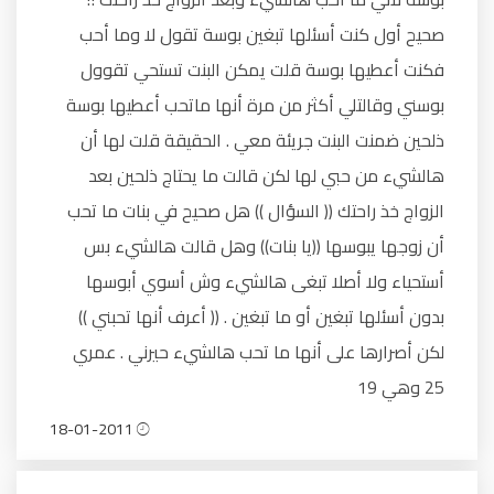
صحيح أول كنت أسئلها تبغين بوسة تقول لا وما أحب
فكنت أعطيها بوسة قلت يمكن البنت تستحي تقوول
بوسني وقالتلي أكثر من مرة أنها ماتحب أعطيها بوسة
ذلحين ضمنت البنت جريئة معي . الحقيقة قلت لها أن
هالشيء من حبي لها لكن قالت ما يحتاج ذلحين بعد
الزواج خذ راحتك (( السؤال )) هل صحيح في بنات ما تحب
أن زوجها يبوسها ((يا بنات)) وهل قالت هالشيء بس
أستحياء ولا أصلا تبغى هالشيء وش أسوي أبوسها
بدون أسئلها تبغين أو ما تبغين . (( أعرف أنها تحبني ))
لكن أصرارها على أنها ما تحب هالشيء حيرني . عمري
25 وهي 19
18-01-2011