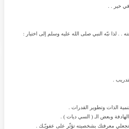
ي خير . .
 . لذا نبّه النبي صلى الله عليه وسلم إلى اختيار :
تدريب .
نمية الذات وتطوير القدرات .
هادفة وبعض الـ ( السي ديات ) .
لا تجعلي معرفتك بشخصيته تؤثّر على عفويّـك .