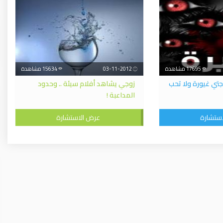
17695 مشاهدة
03-11-2012
15634 مشاهدة
وجتي غيورة ولا تحب
زوجي يشاهد أفلام سيئة .. وحدود
المداعبة !
ستشارة
عرض الاستشارة