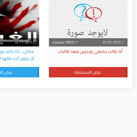
23-02-2010
18032 مشاهدة
10-11-2011
أنا طالب جامعي ويدرس معنا طالبات
مالحل .. اذا كانت ز
أن يكون أحد مثلها !
عرض الاستشارة
عرض الا