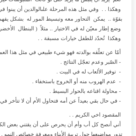
وهكذا . . وفي مثل هذه المرحلة علىالوالدين أن يبنوا ف
بقوّة .. يمكن التحاور معه وتبسيط المور له بشكل يفهمه
وضع إطار معيّن له في الاختيار .. مثلاً ( البنطال الأخضر ) 
وهكذا تُحدّد للطفل خيارات مسبقة . .
أمّا عن تعلّقه بوالدته فهو شيء طبيعي في مثل هذا العم
- الصّبر وعدم تعجّل النتائج .
- توفير الألعاب له في البيت .
- عدم الهروب منه أو الخروج باستخفاء .
- محاولة اقناعه بالحوار البسيط .
- في حال بقي بعيداً عن أمه فتحاول الأم أن لا تتأخر في 
المقصود اخي الكريم . .
أني أنصح كل أب وأم أن يحرص على أن يقتني بعض الكتب
تدور مواضيعها حول تربية الأبناء ومعرفة خصائص النمو .