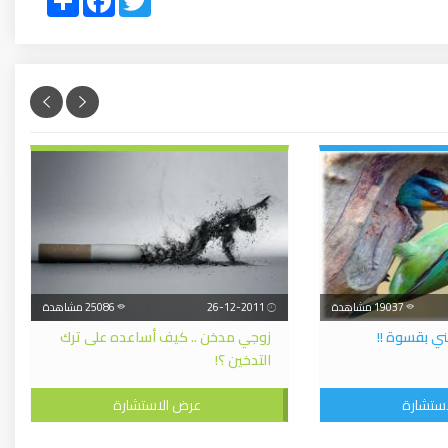
19037 مشاهدة
26-12-2011
25086 مشاهدة
ني بقسوة !!
زوجي مدخن .. كيف أساعده على ترك
التدخين ؟!
ستشارة
عرض الاستشارة