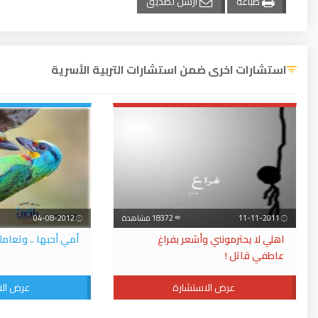
طباعة
أرسل لصديق
استشارات اخرى ضمن استشارات التربية الأسرية
11-11-2011
18372 مشاهدة
04-08-2012
اهلي لا يحترمونني وأشعر بفراغ
أمي أحبها .. وتعامل
عاطفي قاتل !
عرض الاستشارة
عرض الا