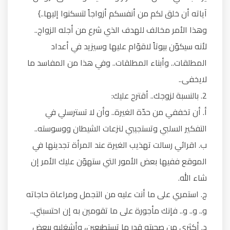
آياته أن خلق لكم من أنفسكم أزواجاً لتسكنوا إليها..}
وهذا الأمر مخالف للهدف الذي شرع من أجله الزواج..
لأنه سيكوّن بيوتاً لاقوّام عليها وسيزيد في أعداد
المطلقات.. وأبناء المطلقات.. وفي هذا من المفاسد ما
لايخفى..
2. بالنسبة لزوجك.. أقترح عليك:
‌أ. أن تخففي من حدّة الغيرة.. وأن لا تسترسلي في
التفكير السلبي وتستجيبي لنزعات الشيطان ووسوسته..
‌ب. اقرائي رسالت تهذيب الغيرة عند المرأة تجدينها في
الموقع ففيها بعض الأمور التي ستهوّن عليك الأمر إن
شاء الله.
‌ج. استمري على ما أنت عليه من التجمل ومراعاة حاجاته
و.. و.. و.. فإنك مأجورة على ما تقومين به إن احتسبتي..
‌د. أكثري من صحبته قدر ما تستطيعين، وأشغليه ببعض