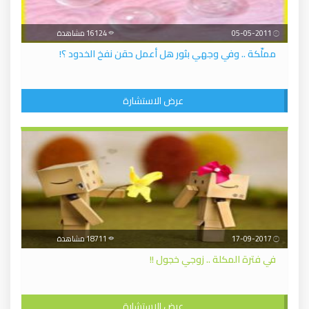
05-05-2011
16124 مشاهدة
مملّكة .. وفي وجهي بثور هل أعمل حقن نفخ الخدود ؟!
عرض الاستشارة
17-09-2017
18711 مشاهدة
في فترة المكلة .. زوجي خجول !!
عرض الاستشارة