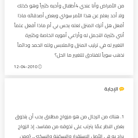
من الأمراض وأنا عندي 4أطفال وأحبه كثيراً وهو كذلك
ولا أحد يعلم عن هذا الأمر سواي وبعض أصدقائه ماذا
أفعل هل أترك المنزل لعله يحس بي أم ماذا أفعل علماً
أنني كثيرة التجمل له وأراعي أموره الخاصة وكثيرة
التغيير له في ترتيب المنزل والملابس ولله الحمد ودائماً
نذهب سوياً للفنادق للتغيير ما الحل؟
12-04-2010
الإجابة
1. هناك من الرجال من هو مزواج مطلاق يحب أن يتذوق
بغض النظر عمّا يترتب على تذوقه من مفاسد، إذ الزواج
يراد به في الأصل الاستقرار والسكينة والسكنى.. {ومن