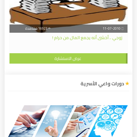
11-07-2010
16923 مشاهدة
زوجي .. أخشى أنه يجمع المال من حرام !
عرض الاستشارة
دورات واعي الأسرية