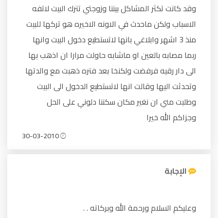
وقد كانت تكثر المشاكل بيننا وزوجتي تترك البيت لاتفه
الاسباب ولكن ماحدث في الاونه الاخيره هو تركها للبيت
منذ 3 اشهر وابلاغي بانها لاتستطيع دخول البيت وانها
ربما مصابه بالعين او ماشابه حاولت مرارا ان اذهب بها
الى دار رقيه فرفضت ولكنخا بعد فتره ذهبت مع والدتها
وتحدثت اليها وقالت انها لاتستطيع الدخول الى البيت
وطلبت مني ان نغير مكان سكننا دلوني على الحل
وجزاكم الله خيرا
30-03-2010
الإجابة
وعليكم السلام ورحمة الله وبركاته . .