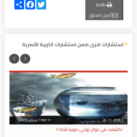
Share
Facebook
Twitter
طباعة
أرسل لصديق
استشارات اخرى ضمن استشارات التربية الأسرية
26-11-2010
17897 مشاهدة
اكتشفت في جوال زوجي صورة فتاة !!