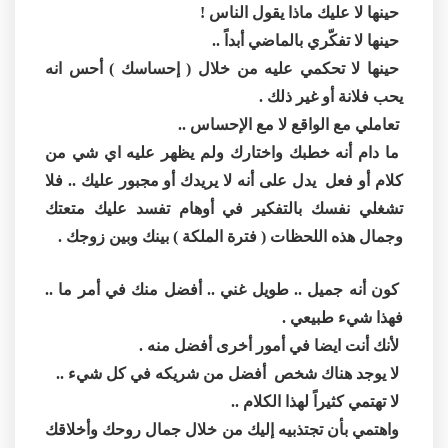
حينها لا عليك ماذا يقول الناس !
حينها لا تفكّري بالماضي أبداً ..
حينها لا تحكمي عليه من خلال ( إحساسك ) أحس انه
يحب فلانة أو غير ذلك .
تعاملي مع الواقع لا مع الإحساس ..
ما دام أنه خطبك واختارك ولم يظهر عليه اي شي من
كلام أو فعل يدل على أنه لا يريدك أو مجبور عليك .. فلا
تشغلي نفسك بالتفكير في أوهام تفسد عليك متعتك
وجمال هذه اللحظات ( فترة الملكة ) بينك وبين زوجك .
كون أنه جميل .. طويل غني .. أفضل منك في أمر ما ..
فهذا شيء طبيعي .
لأنك أنت ايضا في أمور أخرى أفضل منه .
لا يوجد هناك شخص أفضل من شريكه في كل شيء ..
لا تهتمي كثيراً لهذا الكلام ..
واهتمي بأن تجتذبيه إليك من خلال جمال روحك وأخلاقك