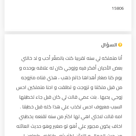
15806
السؤال
أنا متملكه لي سنه تقريبا كنت بالصغّر أحب و لد خالتي
بعض الأحيان أفكر فيه وزوجي كان له علاقه بوحده و
يوم كنا صغار أهداها خاتم ذهب ، هذي فتاه متزوجه
من قبل ملكتنا و تزوجت و تطلقت و احنا متملكين احس
زوجي يحبها . بنت عمي قالت لي كان قبل جاء لخطبتها
السبب معروف احس تكذب علي هذا كله قبل خطبتنا .
امه قالت لاختي اهي لها اكثر من سنه تقنعه يخطبني
اخاف يكون مجبور علي أهو تو صغير وهو حديث العائله
من حيث الجمال و التديّن اكثر شي يقلقني يقولون لي