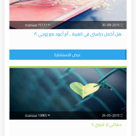
30-08-2015
15111 مشاهدة
هل أكمل دراستي في الغربة .. أم أعود مع زوجي ؟!
عرض الاستشارة
26-05-2015
13865 مشاهدة
حماتي لا تحبني !!