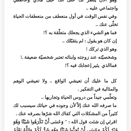
واجتماعي عليه ..
وفي نفس الوقت في أول منعطف من منعطفات الحياة
تخلّى عنك ..
فما هو الشيء الذي يجعلك متعلّقة به ؟!
إن كان هو يقول : لم يتقبّلك ..
وهو الذي تركك !
وشخصيّته عند زوجته وابنائه تعتبر شخصيّة ضعيفة .!
فماالذي يثير إعجابك فيه ؟!
كل ما عليك أن تعيشي الواقع .. ولا تعيشي الوهم
والمثالية في التفكير .
وتعلّمي جيداً من دروس الحياة وتجاربها ..
ما صرفه الله عنك إلاّ لأن وجوده في حياتك سيسبب لك
كثيراً من المشكلات التي كفاك الله شرّها بصرفه عنك .
اقرئي إن شئت قول الله : " وَعَسَى أَنْ تَكْرَهُوا شَيْئًا وَهُوَ
خَيْرٌ لَكُمْ وَعَسَى أَنْ تُحِبُّوا شَيْئًا وَهُوَ شَرٌّ لَكُمْ وَاللَّهُ يَعْلَمُ