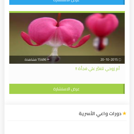
20-10-2015
15496 مشاهدة
أم زوجي تتغيّر علي فجأة !!
عرض الاستشارة
دورات واعي الأسرية