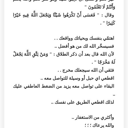
وَأَنْتُمْ لَا تَعْلَمُونَ "
وقال : " فَعَسَى أَنْ تَكْرَهُوا شَيْئًا وَيَجْعَلَ اللَّهُ فِيهِ خَيْرًا
كَثِيرًا " .
اهتمّي بنفسك وبحياتك وواقعك . .
فسيسخّر الله لك من هو أفضل ..
لأن الله قال بعد أن ذكر الطلاق : " وَمَنْ يَتَّقِ اللَّهَ يَجْعَلْ
لَهُ مَخْرَجًا " .
فثقي أن الله سيجعلك مخرج . .
اقطعي اي حبل أو وسيلة للتواصل معه ..
البقاء على تواصل معه يزيد من الضغط العاطفي عليك
..
لذلك اقطعي الطريق على نفسك ..
وأكثري من الاستغفار ..
والله يرعاك ؛ ؛ ؛