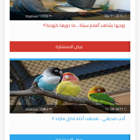
04-11-2015
13350 مشاهدة
زوجها يشاهد أفلام سيئة .. ما دورها كزوجة؟!
عرض الاستشارة
15-08-2011
15862 مشاهدة
أحب صديقي .. فخطبت أخته لكني متردد !!
عرض الاستشارة