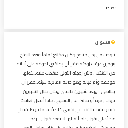
16353
السؤال
تزوجت من رجل متزوج وكان مقتنع تماماً وبعد الزواج
بيومين عرفت زوجته فقرر أن يطلقني لخوفه على أبنائه
من التشتت ، ولأن زوجته الأولى ضغطت عليه...كونها
موظفه وأم عياله وهو حالته الماديه سيئه...فقرر أن
يطلقني ، وبعد شهرين طلقني وكان خلال الشهرين
يزورني مره أو مرتين في الأسبوع . ماذا أفعل تعلقت
فيه وفقدت الثقه في نفسي خاصةً عندما برر طلاقه لي
عند أهلي بقول : لم أتقبّلها لا يوجد قبول ....رغم
محاولاتي لجذبه وكسب قلبه لكن كان يحاول الصد