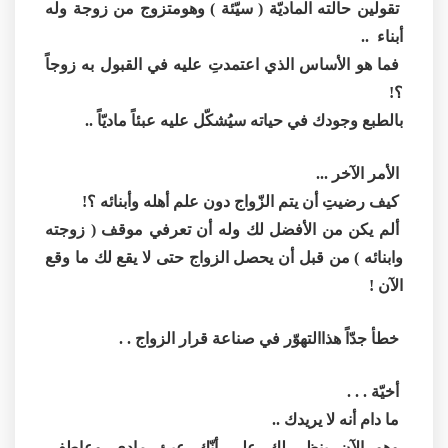
تقولين حالته الماديّة ( سيّئة ) وهومتزوج من زوجة وله
أبناء ..
فما هو الأساس الذي اعتمدتِ عليه في القبول به زوجاً
؟!
بالطبع وجودك في حياته سيُشكّل عليه عبئاً ماديّاً ..
الأمر الآخر ...
كيف رضيتِ أن يتم الزّواج دون علم أهله وأبنائه ؟!
ألم يكن من الأفضل لك وله أن تعرفي موقف ( زوجته
وابنائه ) من قبل أن يحصل الزواج حتى لا يقع لك ما وقع
الآن !
خطأ جدّاً هذاالتهوّر في صناعة قرار الزواج . .
أخيّة . . .
ما دام أنه لا يريدك ..
وهو الآن ينظر لك على أنّك عبئ مادي وعاطفي