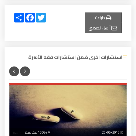
Share
Facebook
Twitter
طباعة
أرسل لصديق
استشارات اخرى ضمن استشارات فقه الأسرة
26-05-2015
16064 مشاهدة