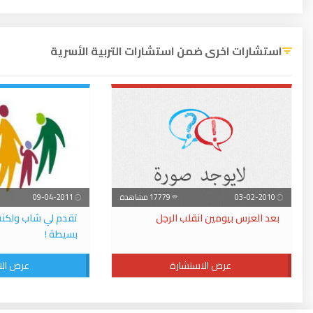
استشارات اخرى ضمن استشارات التربية الأسرية
03-02-2010
17779 مشاهدة
09-04-2011
بعد العرس بيومين انقلب الرجل
تقدم لي شاب ولكنه
بسيطة !
عرض الاستشارة
عرض الا