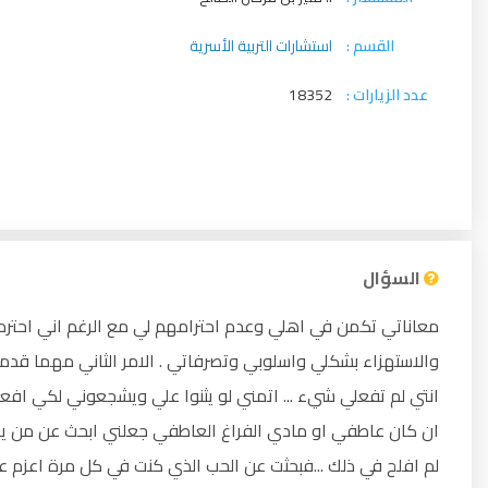
القسم :
استشارات التربية الأسرية
عدد الزيارات :
18352
السؤال
معاناتي تكمن في اهلي وعدم احترامهم لي مع الرغم اني احترمه
والاستهزاء بشكلي واسلوبي وتصرفاتي . الامر الثاني مهما قدم
انتي لم تفعلي شيء ... اتمني لو يثنوا علي ويشجعوني لكي افعل ا
ان كان عاطفي او مادي الفراغ العاطفي جعلني ابحث عن من يف
لم افلح في ذلك ...فبحثت عن الحب الذي كنت في كل مرة اعزم 