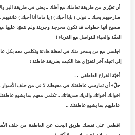
أن تغيّري من طريقة تعاملك مع أهلك .. يعني في طريقة البر والاه
صارحيهم بحبك .. قولي ( بابا أحبك ) ( يا ماما أنا أحبك ) عانقيهم .
صحيح أنها خطوات قد تكون محرجة وجريئة ولم نتعوّد عليها مع 
العفّة والحياء للتواصل مع الغرباء !
اجلسي مع من يسخر منك في لحظة هادئة وتكلمي معه بكل عاطفي
إلى اتجاه آخر لتفرّإي هذا الكبت بطريقة خاطئة !
أخيّة الفراغ العاطفي . .
حلّ÷ أن تمارسي عاطفتك في محيطك لا في من خلف الأسوار . 
اخوانك أخواتك والديك صديقاتك .. تكلمي معهم بما يشبع عاطفتك 
عامليهم بما يشبع عاطفتك ..
اقطعي على نفسك طريق البحث عن العاطفة من خلف الأسوار