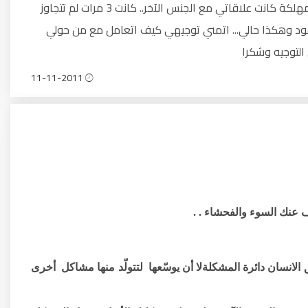
والافتراس ...انا مازلت في اول طريقي بحيث لم اقع في الزلات المهلكة كانت علاقاتي مع الجنس الآخر.. كانت 3 مرات لم تتجاوز
اعود وهكذا حالي... اتمني توجيهي كيف اتعامل مع من حولي
 التوجيه وشكرا
11-11-2011
 عنك السوء والفحشاء . .
لانسان دائرة المشكلةلا أن يوسّعها لتتولّد منها مشاكل أخرى