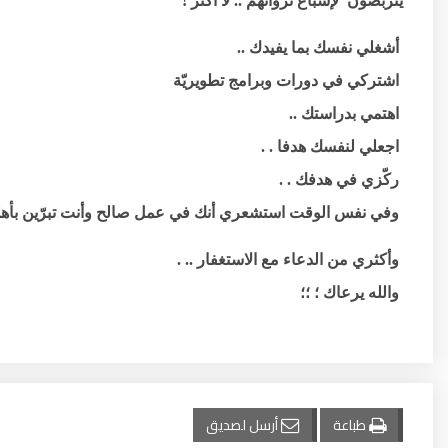
يتربصون لإشباع نزواتهم .. لا أكثر !
أشغلي نفسك بما يفيدك ..
اشتركي في دورات وبرامج تطويريّة
اهتمي بدراستك ..
اجعلي لنفسك هدفا . .
ركّزي في هدفك . .
وفي نفس الوقت استشعري أنك في عمل صالح وأنت تبرّين بأهلك
وأكثري من الدعاء مع الاستغفار .. .
والله يرعاك ؛ ؛؛
طباعة
أرسل لصديق