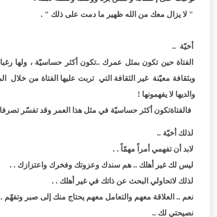
" لا يزال معك من الله ظهير ما دمت على ذلك " .
أخيّة ..
الفتاة حين تكون بمثل عمرك ..تكون أكثر حساسيّة ، ولها رغب
وبثقافة معيّنة غير الثقافة التي تربت عليها الفتاة من خلال 
والديها لا يفهمونها !
فالفتاةتكون أكثر حساسيّة في مثل هذا العمر وقد تفسّر تصرفات ق
لذلك أخيّة ..
لابد أن تفهمي أمراً مهمّاً . .
ليس لك غير أهلك .. هم سندك وعزوتك وفخرك واعتزازك . .
لذلك لاتحاولي البحث عن ذاتك في غير أهلك . .
نعم .. العلاقة معهم والتعامل معهم يحتاج منك إلى صبر وتفهّم 
نصيحتي لك ..