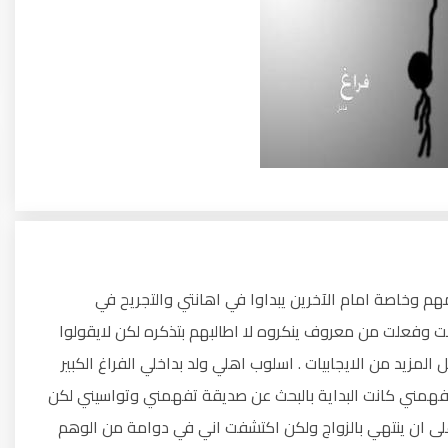
م وخاصة امام الآخرين يبداوا في اهانتي والتجريح في
ت وفعلت من معروف ينكروه لا اطالبهم بتذكره لكن لايقولوا
لمزيد من الايجابيات . اسلوب اهلي ولد بداخلي الفراغ الكبير
همني كانت البداية بالبحث عن صديقة تفهمني وتواسيني لكن
على ان ينتهي بالزواج ولكن اكتشفت اني في دوامة من الوهم