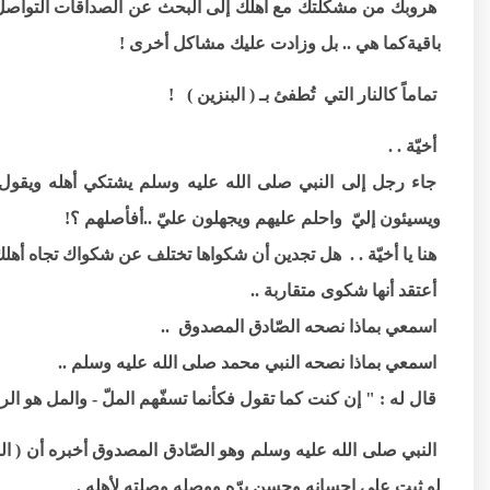
هروبك من مشكلتك مع اهلك إلى البحث عن الصداقات التواصل 
باقيةكما هي .. بل وزادت عليك مشاكل أخرى !
تماماً كالنار التي تُطفئ بـ ( البنزين ) !
أخيّة . .
جاء رجل إلى النبي صلى الله عليه وسلم يشتكي أهله ويقول 
ويسيئون إليّ واحلم عليهم ويجهلون عليّ ..أفأصلهم ؟!
هنا يا أخيّة . . هل تجدين أن شكواها تختلف عن شكواك تجاه أهلك
أعتقد أنها شكوى متقاربة ..
اسمعي بماذا نصحه الصّادق المصدوق ..
اسمعي بماذا نصحه النبي محمد صلى الله عليه وسلم ..
قال له : " إن كنت كما تقول فكأنما تسفّهم الملّ - والمل هو الر
النبي صلى الله عليه وسلم وهو الصّادق المصدوق أخبره أن ( ال
لو ثبت على إحسانه وحسن برّه ووصله وصلته لأهله .