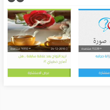
15228 مشاهدة
24-12-2010
16950 مشاهدة
الة حجابه
اريد الزواج بعد علاقة سابقة .. هل
أصارح خطيبتي ؟!
ستشارة
عرض الاستشارة