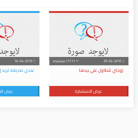
29-04-2010
17111 مشاهدة
16-04-2010
زوجتي تتطاول علي بيدها
عندي صديقة تريد إز
عرض الاستشارة
عرض الا