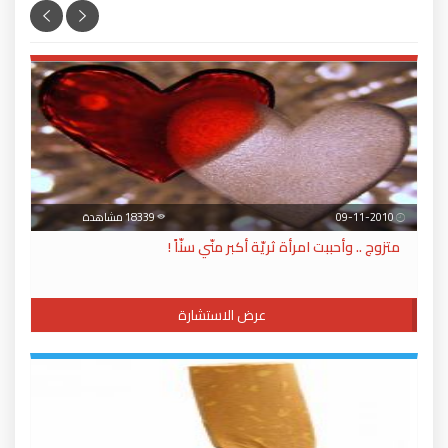
09-11-2010
18339 مشاهدة
متزوج .. وأحببت امرأة ثريّة أكبر منّي سنّاً !
عرض الاستشارة