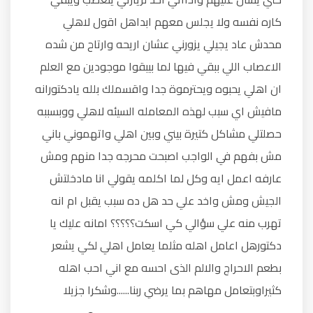
كاره نفسه ولا يجلس معهم ابداهل اقول لاهلي
محدش عاد يجيلي يزورني عشان اريحه وارتاح من شده
الاعصاب اللي ببقي فيها لما بيبقوا موجودين مع العلم
ان اهلي يحبوه ويحترموة جدا واقسملك بلله يادكتورانه
مافيش اي سبب لهذه المعامله السيئه لاهلي ووبسببه
حصلتلي مشاكل كتيرة بيني وبين اهلي واتهموني باني
مش بفهم في الواجب اصبحت محرجه جدا منهم ومش
عارفه اعمل ايه وكل لما اكلمه يقولي انا مادخلتش
الجيش ومش واخد علي حد هل ده سبب يقبل ام انه
تهرب منه علي سؤالي كي اسكت؟؟؟؟؟ امانه عليك يا
دكتورهل اعامل اهله مثلما يعامل اهلي لكي يشعر
بطعم الاحراج والالم الذى احسه مع اني احب اهله
كثيراوبتعامل مهاهم بما يرضي ربنا......وشكرا جزيلا