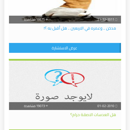
23-12-2011
16675 مشاهدة
مدخن .. وعمره في الاربعين .. هل أقبل به ؟!
عرض الاستشارة
01-02-2010
19073 مشاهدة
هل العدسات الاصقة حرام؟