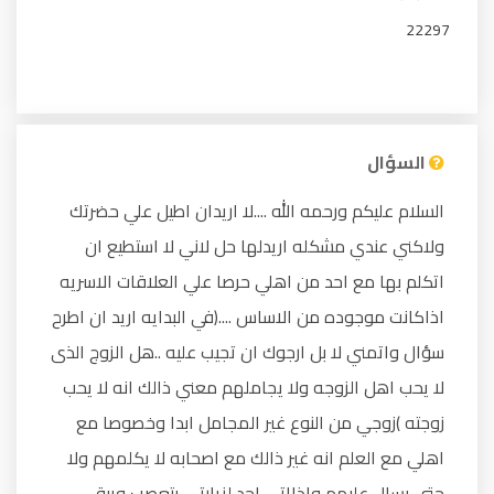
22297
السؤال
السلام عليكم ورحمه الله ....لا اريدان اطيل علي حضرتك
ولاكني عندي مشكله اريدلها حل لاني لا استطيع ان
اتكلم بها مع احد من اهلي حرصا علي العلاقات الاسريه
اذاكانت موجوده من الاساس ....(في البدايه اريد ان اطرح
سؤال واتمني لا بل ارجوك ان تجيب عليه ..هل الزوج الذى
لا يحب اهل الزوجه ولا يجاملهم معني ذالك انه لا يحب
زوجته )زوجي من النوع غير المجامل ابدا وخصوصا مع
اهلي مع العلم انه غير ذالك مع اصحابه لا يكلمهم ولا
حتي يسال عليهم واذااتي احد لزيارتي يتعصب ويبقي