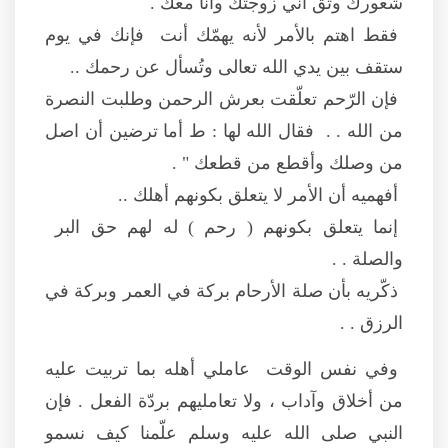
شعورك وثق أني زوجتك وأنا معك .
فقط اهتم بالأمر لأنه يهمّك أنت فإنك في يوم
ستقف بين يدي الله تعالى وتُسأل عن رحمك ..
فإن الرّحم تعلّقت بعرش الرحمن وطلبت النصرة
من الله . . فقال الله لها : ط أما ترضين أن اصل
من وصلك وأقطع من قطعك " .
أفهميه أن الأمر لا يتعلق بكونهم أهلك ..
إنما يتعلق بكونهم ( رحم ) له لهم حق البر
والصلة . .
ذكّريه بأن صلة الأرحام بركة في العمر وبركة في
الرزق . .
وفي نفس الوقت عاملي أهله بما تربيت عليه
من أخلاق وآداب ، ولا تعامليهم بردّة الفعل . فإن
النبي صلى الله عليه وسلم علّمنا كيف نسمو