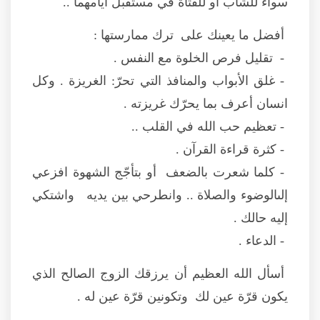
سواء للشاب أو للفتاة في مستقبل أيامهما ..
أفضل ما يعينك على ترك ممارستها :
- تقليل فرص الخلوة مع النفس .
- غلق الأبواب والمنافذ التي تحرّ: الغريزة . وكل
انسان أعرف بما يحرّك غريزته .
- تعظيم حب الله في القلب ..
- كثرة قراءة القرآن .
- كلما شعرت بالضعف أو بتأجّج الشهوة افزعي
إلىالوضوء والصلاة .. وانطرحي بين يديه واشتكي
إليه حالك .
- الدعاء .
أسأل الله العظيم أن يرزقك الزوج الصالح الذي
يكون قرّة عين لك وتكونين قرّة عين له .