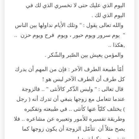
اليوم الذي عليك حتى لا تخسري الذي لك في
اليوم الذي لك .
والله تعالى يقول : " وتلك الأيام نداولها بين الناس
" يوم سرور ويوم حبور ، ويوم فرح ويوم حزن ..
,هكذا ..
والمؤمن يعيش بين الصّبر والشّكر .
أمّأ طبيعة الطرف الآخر : فإن من المهم أن يدرك
كل طرف أن الطرف الآخر ليس هو !
قال تعالى : " وليس الذّكر كالأنثى " .. فالزوجة
عندما تتعامل مع زوجها ينبغي أن تدرك أنه ( رجل
) يختلف كليّاً عنها كأنثى .. في طبيعته وتفكيره
وطريقة تفسيره للأمور وتعبيره عن مشاعره .. فلا
يصح مثلاً أن تتأمّل الزوجة أن يكون زوجها كما
تتمنى هي وكما تريد !