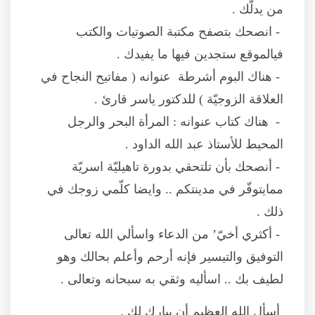
من يدلّك .
- انصحك بتصفح مكتبة الصوتيات والكتب
فيالموقع ستجدين فيها ما يفيدك .
- هناك البوم أشرطة عنوانه ( مفاتيح النجاح في
العلاقة الزوجيّة ) للدكتور ياسر قارئ .
- هناك كتاب عنوانه : المرأة البحر والرجل
المحيط للأستاذ عبد الله الداود .
- أنصحك بأن تلتحقي بدورة تاهيليّة اسريّة
ممايتوفّر في مدينتكم .. وايضا كلّمي زوجك في
ذلك .
- أكثري أخيّ’ من الدعاء واسألي الله تعالى
التوفيق والتيسير فإنه أرحم وأعلم بحالك وهو
لطيف بك .. اسأليه وثقي به سبحانه وتعالى .
أسأل الله العظيم أن يبارك لك .