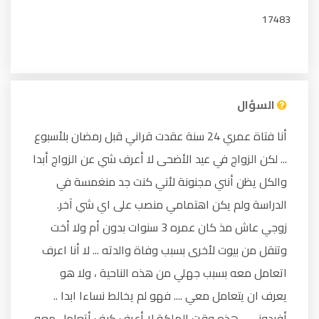
17483
السؤال
أنا فتاة عمري 24 سنة عقدت قراني قبل رمضان بلأسبوع
... لكن الزواج في عيد الأضحى لا أعرف شي عن الزواج أبدا
والكل يظن أنني مجنونة لأني كنت جد منغمسة في
الدراسة ولم يكن اهتمامي منصب على اي شي آخر.
زوجي عاش مذ كان عمره 3 سنوات بدون أم ولا أخت
وتنقل من بيوت لأخرى بسبب وفاة والدته ... لا أنا اعرف
اتعامل معه بسبب جهلي من هذه الناحية ، ولا هو
يعرف ان يتعامل معي .... فهو لم يخالط نساءا ابدا ..
أفيدوني .. هذه وقت الملكة لا أعرف كيف أتعامل معه