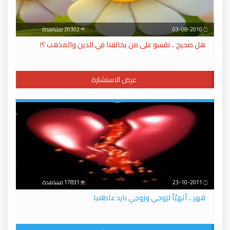
03-08-2010
20302 مشاهدة
هل صحيح .. نقسو على من يخالفنا في الدين والمذهب ؟!
عرض الاستشارة
23-10-2011
17831 مشاهدة
قهر .. أتهيّأ لزوجي وزوجي بارد عاطفيا