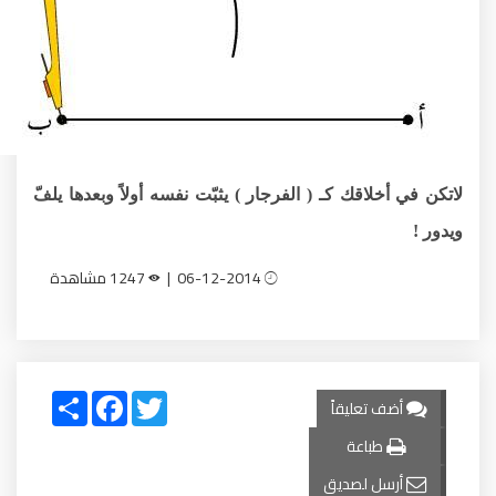
لاتكن في أخلاقك كـ ( الفرجار ) يثبّت نفسه أولاً وبعدها يلفّ
ويدور !
06-12-2014 |
1247 مشاهدة
Share
Facebook
Twitter
أضف تعليقاً
طباعة
أرسل لصديق