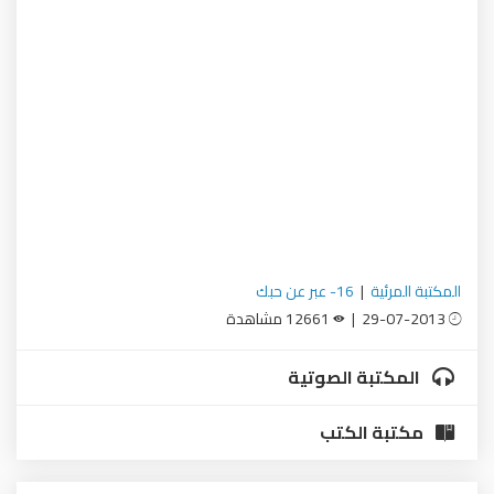
ية
|
16- عبر عن حبك
12661 مشاهدة
بة الصوتية
 الكتب