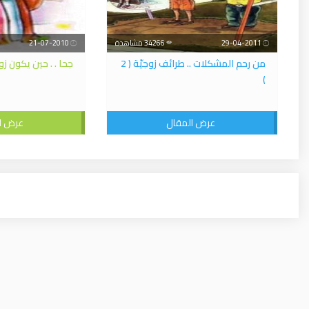
29-04-2011
34266 مشاهدة
21-07-2010
من رحم المشكلات .. طرائف زوجيّة ( 2
جحا . . حين يكون زو
)
عرض المقال
عرض ا