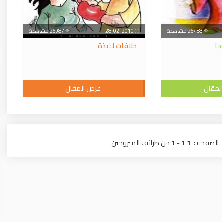
26483 مشاهدة
28-02-2010
26087 مشاهدة
جا
خلافات لذيذة
لمقال
عرض المقال
الصفحة :
1
1 - 1 من طرائف المتزوجين