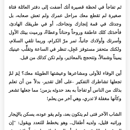
ثم تفاجأ في لحظة قصيرة أنك أضفت إلى دفتر العائلة فتاة
صغيرة لم تقطع معك مراحل عمرك ولم تعش صعابه، بل
وجدتك في قمة إنجازك ونجاحك، أو في طريقك الهادئ،
فأخذتك كلك عاطفة وروحاً وحناناً وعطاءً، ورميت بيتك الأول
وأسرتك وأولادك جانباً، تمر مرّ الكرام، وربما تلقي السلام،
ولكنك متحفز مستوفز عَجِل، تنظر في الساعة وتقلِّب عينيك
يميناً وشمالاً، وتتحجج بالمعاذير، ولم تكن كذلك من قبل.
أين الوفاء للأولى ومشاعرها وعيشتها الطويلة معك؟ لِمَ لمْ
تجعلها تشاطرك التفكير -على أقل تقدير- بدلاً من أن تعلم
بذلك من الناس أو تفاجأ به بعد حدوثه بزمن؛ مما جعلها تشعر
وكأنها مغفلة لا تدري، وهي آخر من يعلم!
الشاب الآخر فتى لم يتكون بعد، ولم يقو عوده، يسكن بالإيجار
وراتبه قليل، ولديه أطفال.. وهو يخطط للتعدد ويقول: "إن