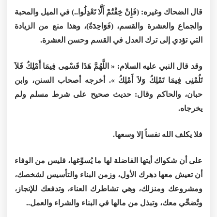
قال الضحاك وغيره: (فَإِنْ خِفْتُمْ أَلَّا تَعْدِلُوا..) في الميل والمحبة
والجماع والعشرة والقسم، (فَوَاحِدَةً)، وهذا منع من الزيادة
التي تؤدي إلى ترك العدل في القسم وحسن العشرة.
وقد قال النبي عليه السلام: « اللَّهُمَّ هَذَا قَسْمِى فِيمَا أَمْلِكُ فَلاَ
تَلُمْنِى فِيمَا تَمْلِكُ وَلاَ أَمْلِكُ ». أخرجه أصحاب السنن، وابن
حبان، والحاكم وقال: حديث صحيح على شرط مسلم ولم
يخرجاه.
فلا يكلف الله نفساً إلا وسعها.
على أن شكواك أيتها الفاضلة لها ما يُسوِّغها، فليس من الوفاء
أن تعيش معها دهرك الأول، وزمن البناء والتأسيس لشخصك،
ومشروعك ومنزلك، وهي تشاطرك العناء، وتدفعك للإنجاز،
وتُضحِّي معك، وتبذل من مالها في البناء والشراء والعمل..