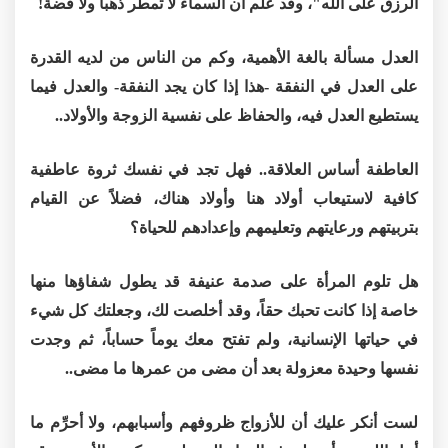
الرزق على الله"، وقد علم أن السماء لا تمطر ذهباً ولا فضة!
العدل مسألة بالغة الأهمية، وكم من الناس من لديه القدرة
على العدل في النفقة -هذا إذا كان يجد النفقة- والعدل فيما
يستطيع العدل فيه، والحفاظ على نفسية الزوجة والأولاد..
العاطفة أساس العلاقة.. فهل تجد في نفسك ثروة عاطفية
كافية لاستيعاب أولاد هنا وأولاد هناك، فضلاً عن القيام
بتربيتهم ورعايتهم وتعليمهم وإعدادهم للحياة؟
هل تلوم المرأة على صدمة عنيفة قد يطول شفاؤها منها
خاصة إذا كانت تحبك حقاً، وقد أخلصت لك، وجعلتك كل شيء
في حياتها الإنسانية، ولم تفتح معك يوماً حساباً، ثم وجدت
نفسها وحيدة معزولة بعد أن مضى من عمرها ما مضى..
لست أنكر عليك أن للأزواج ظروفهم وأسبابهم، ولا أحرِّم ما