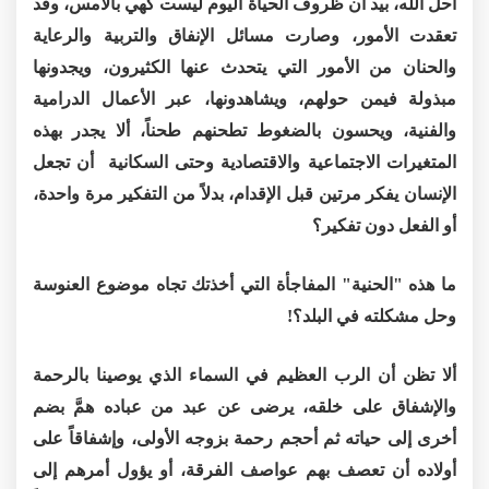
أحل الله، بيد أن ظروف الحياة اليوم ليست كهي بالأمس، وقد
تعقدت الأمور، وصارت مسائل الإنفاق والتربية والرعاية
والحنان من الأمور التي يتحدث عنها الكثيرون، ويجدونها
مبذولة فيمن حولهم، ويشاهدونها، عبر الأعمال الدرامية
والفنية، ويحسون بالضغوط تطحنهم طحناً، ألا يجدر بهذه
المتغيرات الاجتماعية والاقتصادية وحتى السكانية أن تجعل
الإنسان يفكر مرتين قبل الإقدام، بدلاً من التفكير مرة واحدة،
أو الفعل دون تفكير؟
ما هذه "الحنية" المفاجأة التي أخذتك تجاه موضوع العنوسة
وحل مشكلته في البلد؟!
ألا تظن أن الرب العظيم في السماء الذي يوصينا بالرحمة
والإشفاق على خلقه، يرضى عن عبد من عباده همَّ بضم
أخرى إلى حياته ثم أحجم رحمة بزوجه الأولى، وإشفاقاً على
أولاده أن تعصف بهم عواصف الفرقة، أو يؤول أمرهم إلى