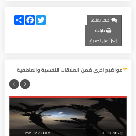
Share
Facebook
Twitter
أضف تعليقاً
طباعة
أرسل لصديق
مواضيع اخرى ضمن العلاقات النفسية والعاطفية
03-10-2017
25860 مشاهدة