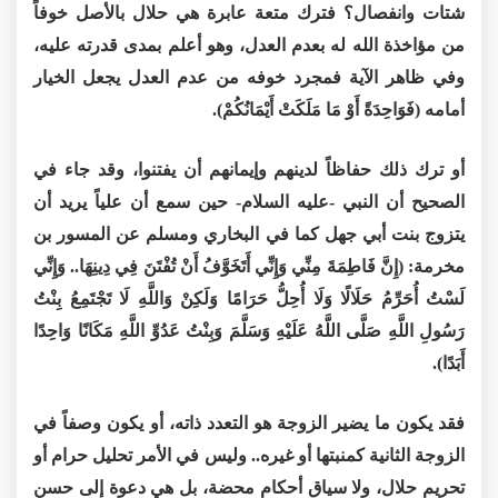
شتات وانفصال؟ فترك متعة عابرة هي حلال بالأصل خوفاً
من مؤاخذة الله له بعدم العدل، وهو أعلم بمدى قدرته عليه،
وفي ظاهر الآية فمجرد خوفه من عدم العدل يجعل الخيار
أمامه (فَوَاحِدَةً أَوْ مَا مَلَكَتْ أَيْمَانُكُمْ).
أو ترك ذلك حفاظاً لدينهم وإيمانهم أن يفتنوا، وقد جاء في
الصحيح أن النبي -عليه السلام- حين سمع أن علياً يريد أن
يتزوج بنت أبي جهل كما في البخاري ومسلم عن المسور بن
مخرمة: (إِنَّ فَاطِمَةَ مِنِّي وَإِنِّي أَتَخَوَّفُ أَنْ تُفْتَنَ فِي دِينِهَا.. وَإِنِّي
لَسْتُ أُحَرِّمُ حَلَالًا وَلَا أُحِلُّ حَرَامًا وَلَكِنْ وَاللَّهِ لَا تَجْتَمِعُ بِنْتُ
رَسُولِ اللَّهِ صَلَّى اللَّهُ عَلَيْهِ وَسَلَّمَ وَبِنْتُ عَدُوِّ اللَّهِ مَكَانًا وَاحِدًا
أَبَدًا).
فقد يكون ما يضير الزوجة هو التعدد ذاته، أو يكون وصفاً في
الزوجة الثانية كمنبتها أو غيره.. وليس في الأمر تحليل حرام أو
تحريم حلال، ولا سياق أحكام محضة، بل هي دعوة إلى حسن