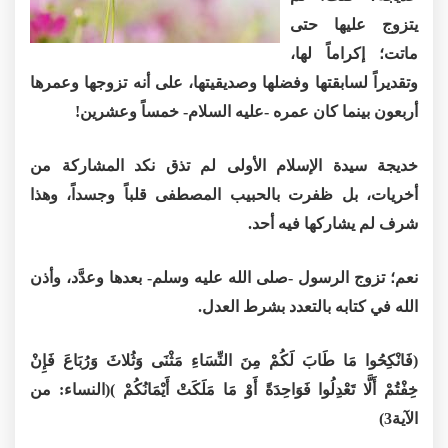
يتزوج عليها حتى
ماتت؛ إكراماً لها،
وتقديراً لسابقتها وفضلها وصديقيتها، على أنه تزوجها وعمرها
أربعون بينما كان عمره -عليه السلام- خمساً وعشرين!
خديجة سيدة الإسلام الأولى لم تذق نكد المشاركة من
أخريات، بل ظفرت بالحبيب المصطفى قلباً وجسداً، وهذا
شرف لم يشاركها فيه أحد.
نعم؛ تزوج الرسول -صلى الله عليه وسلم- بعدها وعدَّد، وأذن
الله في كتابه بالتعدد بشرط العدل.
(فَانْكِحُوا مَا طَابَ لَكُمْ مِنَ النِّسَاءِ مَثْنَى وَثُلاثَ وَرُبَاعَ فَإِنْ
خِفْتُمْ أَلَّا تَعْدِلُوا فَوَاحِدَةً أَوْ مَا مَلَكَتْ أَيْمَانُكُمْ )(النساء: من
الآية3)