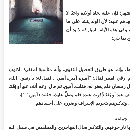
؛ فإن عليه تجاه أولاده واجبًا لا
يدهم عليه؛ لأن الولد ينشأ على ما
وفي هذه الأيام المباركة لا بد أن
 بما يلي:
ط، وإنما هو طريق لتحصيل التقوى، وأنه مناسبة لمغفرة الذنوب
 رقي المنبر فقال: "آمين، آمين، آمين". فقيل له: يا رسول الله،
 رمضان فلم يغفر له، فقلت: آمين. ثم قال: رغم أنف عبدٍ أو بَعُدَ،
عبد أو بَعُدَ ذُكِرت عنده فلم يصلِّ عليك، فقلت: آمين"[1].
ها نار جوعهم، والتذكير بحال المهاجرين والمجاهدين في سبيل الله