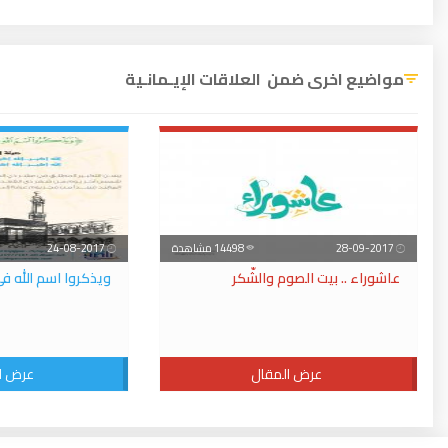
مواضيع اخرى ضمن العلاقات الإيـمانـية
28-09-2017
14498 مشاهدة
24-08-2017
عاشوراء .. بيت الصوم والشّكر
ويذكروا اسم الله ف
عرض المقال
عرض ا