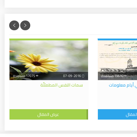
19610 مشاهدة
07-09-2016
17075 مشاهدة
ي أيام معلومات
سمات النفس المطمئنّة
لمقال
عرض المقال