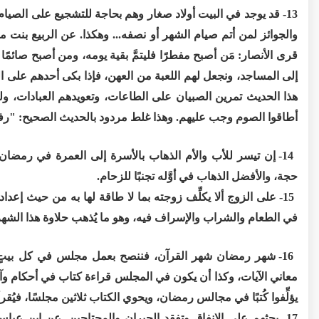
13- قد يوجد في البيت أولاد صغار وهم بحاجة للتشجيع على الصيا
والجوائز لمن أتم صيام الشهر أو نصفه... وهكذا. عن الربيع بنت
قرى الأنصار: مَن أصبح مفطرًا فليتمَّ بقية يومه، ومن أصبح صائمًا
هذا الحديث تمرين الصبيان على الطاعات، وتعويدهم العبادات، 
أطاقوا الصوم وجب عليهم. وهذا غلط مردود بالحديث الصحيح: "رفع 
14- إن تيسر للأب والأم الذهاب بالأسرة إلى العمرة في رمضا
حجة، والأفضل الذهاب في أوَّله تجنبًا للزحام.
15- على الزوج ألا يكلِّف زوجته بما لا طاقة لها به من حيث إعدا
في الطعام والشراب والإسراف فيه، وهو ما يُذهب حلاوة هذا الشهر،
16- شهر رمضان شهر القرآن، فننصح بعمل مجلس في كل بيتٍ يُ
معاني الآيات، وكذا أن يكون في المجلس قراءة كتاب في أحكام وآداب
يؤلِّفوا كُتبًا في مجالس رمضان، ويحوي الكتاب ثلاثين مجلسًا، في