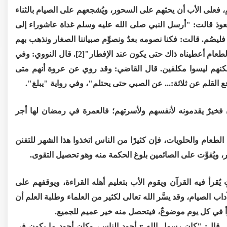
م، فعلى الأب أن يحثهم على السحور، ويُشجعهم على الصيام بالثناء
 معوذ قالت: "أرسل النبي صلى الله عليه وسلم غداة عاشوراء إلى
 فليصُم. قالت: فكنا نصومه بعدُ ونصوِّم صبياننا الصغار ونذهب بهم
إلى المساجد، ونجعل لهم اللعبة من العهن، فإذا بكى أحدهم على الطعام أعطيناه ذاك حتى يكون عند الإفطار"[2]. قال النووي: وفي
ولكنهم ليسوا مكلفين. قال القاضي: وقد روي عن عروة أنهم متى
القلم عن ثلاثة:... عن الصبي حتى يحتلم"، وفي رواية "يبلغ".
ن فخيرٌ يقدمونه لأنفسهم ولأسرتهم؛ فالعمرة في رمضان لها أجر
د الطعام والحلويات، فإن كثيرًا من الناس اتخذوا هذا الشهر للتفنن
 ويُفوِّت على الصائمين بلوغ الحكمة منه وهو تحصيل التقوى.
قرأ فيه القرآن ويقوم الأب بتعليم أهله القراءة، ويوقفهم على
 الصيام، وقد يسَّر الله تعالى لكثير من العلماء وطلبة العلم أن
ُقرأ في كل يوم موضوعٌ، فيتحصل منه خير عميم للجميع.
17- يحثهم على الإنفاق وتفقد الجيران والمحتاجين. عن ابن عباس قال: "كان رسول الله r أجود الناس، وكان أجود ما يكون في