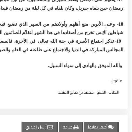
رمضان حين يلقاه جبريل، وكان يلقاه في كل ليلة من رمضان فيدارسه القرآن، فلَرسول الله r 
18- وعلى الأبوين منع أهلهم وأولادهم من السهر الذي تضيع في
شياطين الإنس تخرج من أصفادها في هذا الشهر لتقدِّم للصائمين ا
19- تذكر اجتماع الأسرة في جنة الله تعالى في الآخرة، فا
المجالس المباركة في الدنيا والاجتماع على طاعته في العلم والصيا
والله الموفق والهادي إلى سواء السبيل.
منقول
الكاتب : الشيخ : محمد بن صالح المنجد
أضف تعليقاً
طباعة
أرسل لصديق