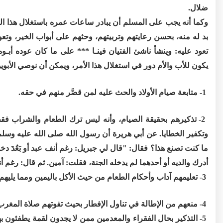
ضلال.
وكما أنه يجب على المسلم أن يبادر ساعات عمره باستغلال هذا الشهر
بد له منه، بحسن رعايتهم وتربيتهم، وحثهم على أبواب الخير، وتعو
تعود عليه: وينشأ ناشئ الفتيان فينـا *** على ما كان عوده أبـوه 
يكون للأب والأم دور في استغلال هذا الأمر، ويمكن أن نوصي الأبوين
1- متابعة صيام الأولاد والحث عليه لمن قصَّر منهم في حقه.
2- تذكيرهم بحقيقة الصيام، وأنه ليس ترك الطعام والشراب فق
وتكفير الخطايا. عن أبي هريرة أن رسول الله صلى الله عليه وسلم
ما كنت تصنع هذا؟ فقال: "قال لي جبريل: رغم أنف عبد أو بَعُدَ دخل
أدرك والديه أو أحدهما لم يدخله الجنة، فقلت: آمين. ثم قال: رغم أنف 
3- تعليمهم آداب وأحكام الطعام من حيث الأكل باليمين ومما يليهم، وتذكيرهم بتحريم الإسراف وضرره على أجسادهم.
4- منعهم من الإطالة في تناول الإفطار بحيث تفوتهم صلاة المغرب جماعة.
5- التذكير بحال الفقراء والمعدمين ممن لا يجدون لقمة يطفئون ب