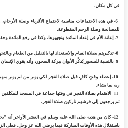
في كل مكان.
6- في هذه الاجتماعات مناسبة لاجتماع الأقرباء وصلة الأرحام،
للمصالحة وصلة الرحم المقطوعة.
7- إعانة الأم في إعداد المائدة وتجهيزها، وكذا في رفع المائدة وحفظ الطعام الصالح للأكل.
8- تذكيرهم بصلاة القيام والاستعداد لها بالتقليل من الطعام وبالتجهز قبل وقت كافٍ لأدائها في المسجد.
9- بالنسبة للسحور يُذكِّر الأبوان ببركة السحور، وأنه يقوي الإنسان على الصيام.
10- إعطاء وقتٍ كافٍ قبل صلاة الفجر لكي يوتر من لم يوتر منه
ربه بما يشاء.
11- الاهتمام بصلاة الفجر في وقتها جماعة في المسجد للمكلفين ب
ثم يرجعون إلى فرشهم تاركين صلاة الفجر.
12- كان من هديه صلى الله عليه وسلم في العشر الأواخر أنه "يح
باستغلال هذه الأوقات المباركة فيما يرضي الله عز وجل، فعلى الز