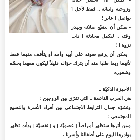
وزوجته وابنائه .. فقط لأجل [
تواصل ] عابر !
- يمكن أن يضيّع صلاته ويهدر
وقته .. ليكمل محادثة [ ذات
نزوة ] !
- يمكن أن يرفع صوته على أبيه وأمه أو يتأفف منهما فقط
لأنهما ربما طلبا منه أن يترك جوّاله قليلاً ليكون معهما بحسّه
وشعوره !
الأجهزة الذكيّة ..
هي الحرب الناعمة .. التي تفرّق بين الزوجين !
وتشوّه جمال الترابط الاجتماعي بين أفراد الأسرة والنسيج
المجتمعي !
ومن أثرها ستظهر أمراضاً [ عضويّة ] و [ نفسيّة ] بدأت تظهر
بوادرها اليوم على أطفالنا وأسرنا .