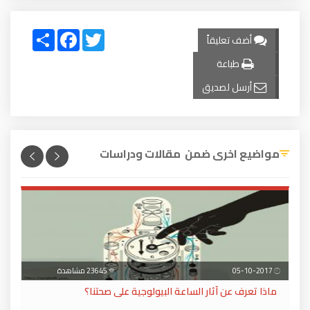
Share
Facebook
Twitter
أضف تعليقاً
طباعة
أرسل لصديق
مواضيع اخرى ضمن مقالات ودراسات
05-10-2017
23645 مشاهدة
ماذا تعرف عن آثار الساعة البيولوجية على صحتنا؟