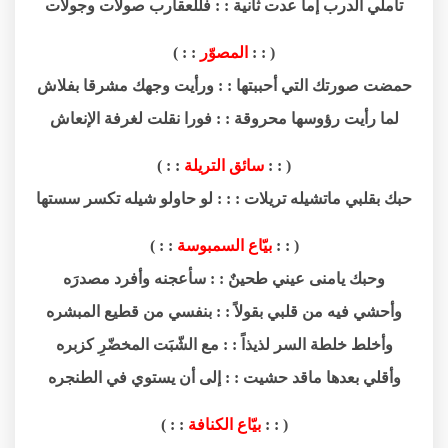
تأملي الدرب إما عدت ثانية : : فللعقارب صولات وجولات
( : :
المصوّر
: : )
حمضت صورتك التي أحببتها : : ورأيت وجهك مشرقا بفلاش
لما رأيت رؤوسها محروقة : : فورا نقلت لغرفة الإنعاش
( : :
سائق التريلة
: : )
حبك بقلبي ماتشيله تريلات : : : لو حاولو شيله تكسر سستها
( : :
بيّاع السمبوسة
: : )
وحبك يامنى عيني طحينٌ : : سأعجنه وأفرد مصدرَه
وأحشي فيه من قلبي بقولاً : : بنفسي من قطيع المبشره
وأخلط خلطة السر لذيذاً : : مع الشّبَت المخضّرِ كزبره
وأقلي بعدها ماقد حشيت : : إلى أن يستوي في الطنجره
( : :
بيّاع الكنافة
: : )