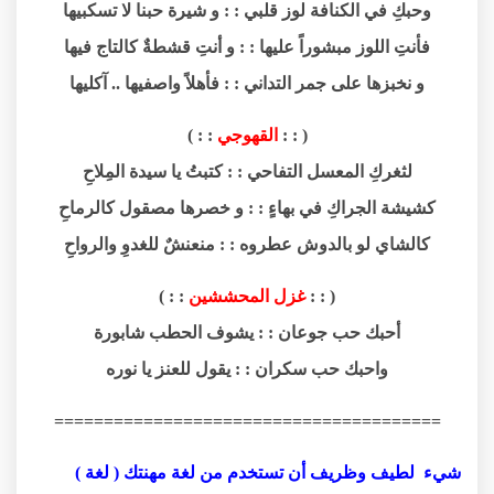
وحبكِ في الكنافة لوز قلبي : : و شيرة حبنا لا تسكبيها
فأنتِ اللوز مبشوراً عليها : : و أنتِ قشطةٌ كالتاج فيها
و نخبزها على جمر التداني : : فأهلاً واصفيها .. آكليها
( : :
القهوجي
: : )
لثغركِ المعسل التفاحي : : كتبتُ يا سيدة المِلاحِ
كشيشة الجراكِ في بهاءٍ : : و خصرها مصقول كالرماحِ
كالشاي لو بالدوش عطروه : : منعنشٌ للغدوِ والرواحِ
( : :
غزل المحششين
: : )
أحبك حب جوعان : : يشوف الحطب شابورة
واحبك حب سكران : : يقول للعنز يا نوره
=======================================
شيء لطيف وظريف أن تستخدم من لغة مهنتك ( لغة )