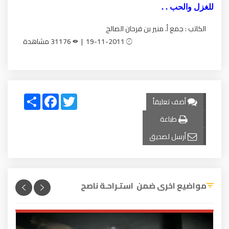
للغزل والحب . .
الكاتب : جمع أ. منير بن فرحان الصالح
19-11-2011 |
31176 مشاهدة
Share
Facebook
Twitter
أضف تعليقاً
طباعة
أرسل لصديق
مواضيع اخرى ضمن استـراحـة ناصح