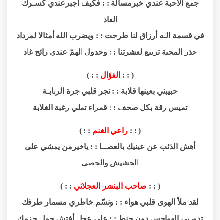
جمع الأحبة عندي خيرمسألة : : فكيف أجبرعندي كسـرك
العاد
في قسمة الله أرزاق لنا طرحت : : ويضرب الله أمثالا لمزداد
جذر المحبة تربيع لعشرتنا : : وجدول الهمّ عندي رائح غاد
( : :
الفوّال
: : )
حبيبتي بعينها قلابة : : تجر قلبي جرة الربابـة
تميس رقة بكل صحف : : قمراء تملي رغبة الغلابة
( : :
راعي الغنم
: : )
أهش الذئب عن عينيك بالعصــا : : ياخيرمن يمشي على
الحشيش والحصى
( : :
صاحب البنشر العجلاتي
: : )
لقد ملأ الهوى قلبي هواء : : ونسّم خاطري مسمار طرفك
تدوربي الهواجس دون جنط : : على عجل أفتش حول حزمك