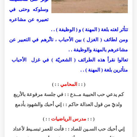
وسلوكه وحتى في
تعبيره عن مشاعره
تتأثر لغته بلغة ( المهنة ) و ( الوظيفة ) . .
ومن لطائف ( الغزل ) بين الأحباب ، تاثّرهم في التعبير عن
مشاعرهم بالمهنة والوظيفة . .
تعالوا نقرأ هذه الطرائف ( الشعريّة ) في غزل الأحباب
متأثرين بلغة ( المهنة ) . .
( : :
المحامي
: : )
كم يدعي حب الحبيبة مــدع : : في جلسة مرفوعة بالأربع
ولديّ من قول العدالة حاكم : : إني أحبك والشهود بأدمع
( : :
مدرس الرياضيات
: : )
إني أحبك حب السـين للصاد : : فأنت للعمر تبسـيط لأعداد