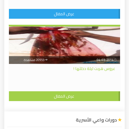
عرض المقال
04-03-2014
20959 مشاهدة
عروس هربت ليلة دخلتها !
عرض المقال
دورات واعي الأسرية