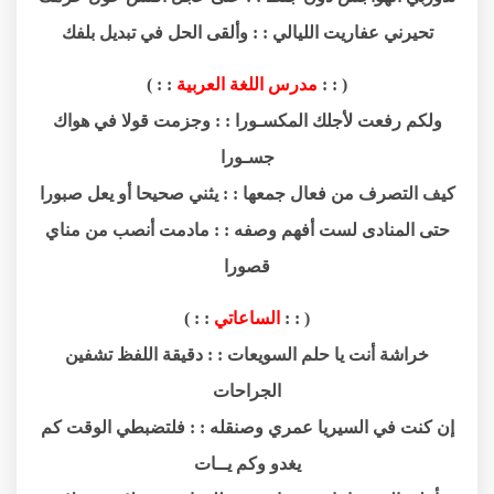
تحيرني عفاريت الليالي : : وألقى الحل في تبديل بلفك
( : :
مدرس اللغة العربية
: : )
ولكم رفعت لأجلك المكسـورا : : وجزمت قولا في هواك
جسـورا
كيف التصرف من فعال جمعها : : يثني صحيحا أو يعل صبورا
حتى المنادى لست أفهم وصفه : : مادمت أنصب من مناي
قصورا
( : :
الساعاتي
: : )
خراشة أنت يا حلم السويعات : : دقيقة اللفظ تشفين
الجراحات
إن كنت في السيريا عمري وصنقله : : فلتضبطي الوقت كم
يغدو وكم يــات