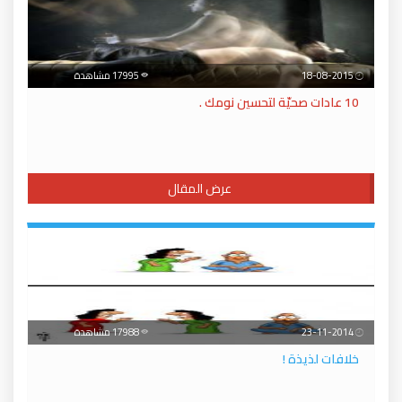
18-08-2015
17995 مشاهدة
10 عادات صحيّة لتحسين نومك .
عرض المقال
23-11-2014
17988 مشاهدة
خلافات لذيذة !