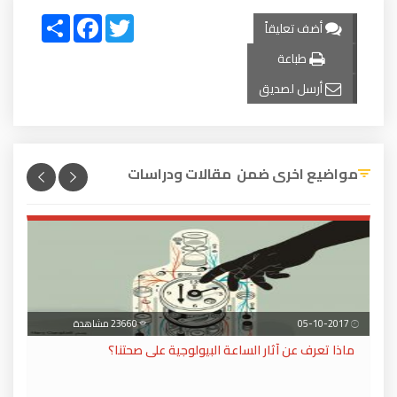
Share
Facebook
Twitter
أضف تعليقاً
طباعة
أرسل لصديق
مواضيع اخرى ضمن مقالات ودراسات
05-10-2017
23660 مشاهدة
ماذا تعرف عن آثار الساعة البيولوجية على صحتنا؟