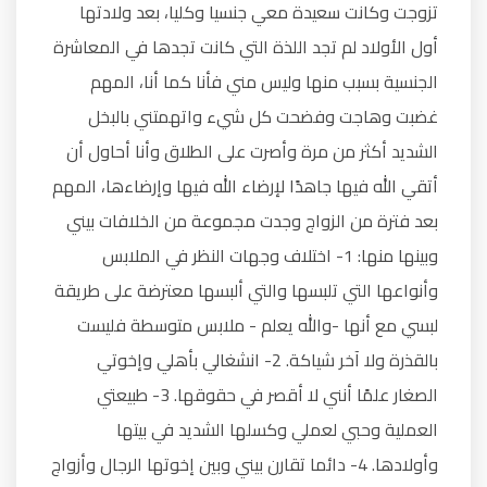
تزوجت وكانت سعيدة معي جنسيا وكليا، بعد ولادتها
أول الأولاد لم تجد اللذة التي كانت تجدها في المعاشرة
الجنسية بسبب منها وليس مني فأنا كما أنا، المهم
غضبت وهاجت وفضحت كل شيء واتهمتني بالبخل
الشديد أكثر من مرة وأصرت على الطلاق وأنا أحاول أن
أتقي الله فيها جاهدًا لإرضاء الله فيها وإرضاءها، المهم
بعد فترة من الزواج وجدت مجموعة من الخلافات بيني
وبينها منها: 1- اختلاف وجهات النظر في الملابس
وأنواعها التي تلبسها والتي ألبسها معترضة على طريقة
لبسي مع أنها -والله يعلم - ملابس متوسطة فليست
بالقذرة ولا آخر شياكة. 2- انشغالي بأهلي وإخوتي
الصغار علمًا أنني لا أقصر في حقوقها. 3- طبيعتي
العملية وحبي لعملي وكسلها الشديد في بيتها
وأولادها. 4- دائما تقارن بيني وبين إخوتها الرجال وأزواج