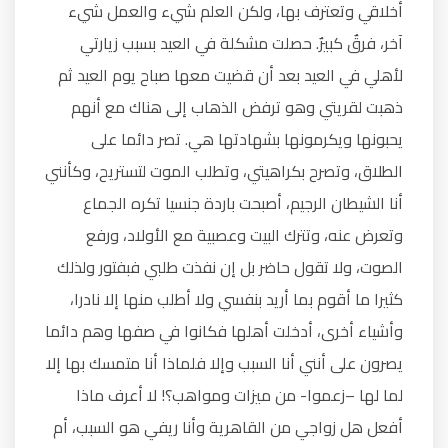
أخلاقي وتعترف بها، ولكن العلم شيء والعمل شيء
آخر، فرقٌ كبيرٌ. حصلت مشكلة في العيد بسبب زيارتي
لأهلي في العيد بعد أن قضيت معها صباح يوم العيد ثم
ذهبت لقريتي وهو ترفض الذهاب إلى هناك مع أنهم
يحبونها ويكرمونها بشهادتها هي. تصر دائما على
الطلاق، وتصرح بكراهيتي، وتطلب الموت لتستريح، وكأنني
أنا الشيطان الرجيم، أصبحت باردة جنسيا تكره الجماع
وتعرض عنه، وتترك البيت وعصبية مع الأولاد، ورفع
الصوت، ولا تقول حاضر بل إن نفذت طلبي فبفتور ولذلك
كثيرا ما أقوم بما أريد بنفسي ولا أطلب منها إلا نادرا،
وأشياء أخرى، أدخلت أهلها فكانوا في صفها وهم دائما
يصرون على أنني أنا السبب وإلا فلماذا أنا متمسك بها إلا
لما لها –زعموا- من ميزات ومواهب؟! لا أعرف ماذا
أفعل هل زواجي من القاهرية وأنا ريفي هو السبب، أم