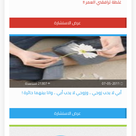
غلطة ترافقني العمر !!
عرض الاستشارة
07-05-2011
21307 مشاهدة
أبي لا يحب زوجي .. وزوجي لا يحب أبي .. وانا بينهما حائرة !
عرض الاستشارة