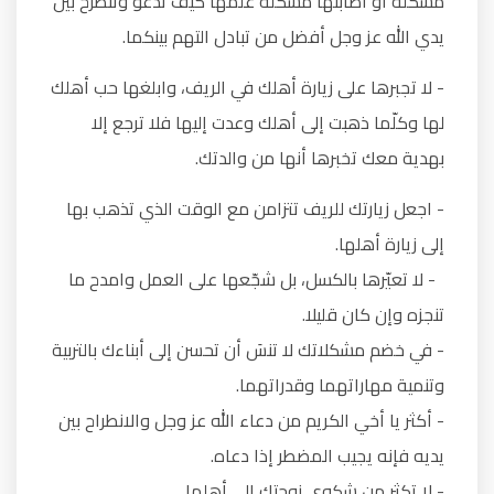
مشكلة أو أصابتها مشكلة علمها كيف تدعو وتنطرح بين
يدي الله عز وجل أفضل من تبادل التهم بينكما.
- لا تجبرها على زيارة أهلك في الريف، وابلغها حب أهلك
لها وكلّما ذهبت إلى أهلك وعدت إليها فلا ترجع إلا
بهدية معك تخبرها أنها من والدتك.
- اجعل زيارتك للريف تتزامن مع الوقت الذي تذهب بها
إلى زيارة أهلها.
- لا تعيّرها بالكسل، بل شجّعها على العمل وامدح ما
تنجزه وإن كان قليلا.
- في خضم مشكلاتك لا تنسَ أن تحسن إلى أبناءك بالتربية
وتنمية مهاراتهما وقدراتهما.
- أكثر يا أخي الكريم من دعاء الله عز وجل والانطراح بين
يديه فإنه يجيب المضطر إذا دعاه.
- لا تكثر من شكوى زوجتك إلى أهلها.