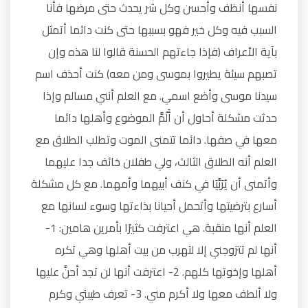
نفسها أنظف وأحسن وكل شر يحدث حتى مرضها فأنا
السبب فيه وكل خير فهو بسببها حتى كنت دائما أتمثل
بآية الأعراف (فإذا جاءتهم الحسنة قالوا لنا هذه وإن
تصبهم سيئة يطيروا بموسى ومن معه) كنت أحذف اسم
سيدنا موسى وأضع اسمي. مع العلم أنني مسالم وإذا
حدثت مشكلة أحاول أن أَلُمَّ الموضوع وأهلها دائما
معها في صفها. دائما تتمنى الموت وتطلب الطلاق مع
العلم أنه الطلاق الثالث، ولي طفلان خائف جدا عليهما
وأتمنى أن يُرَبَّيَا في كنف أبيهما وأمهما. مع كل مشكلة
أسارع بترضيتها وأتحمل أحيانا بذاءتها وسوء لسانها مع
العلم أنها منقبة. هي اعترفت كثيرًا بأمرين هامين: 1-
أنها لم تتزوجني إلا لتهرب من بيت أهلها وهي تكره
أهلها وإخوتها كلهم. 2- اعترفت أنها لن تجد أحنَّ عليها
ولا ألطف معها ولا أكرم مني. 3- تعرف طيبتي وكرم