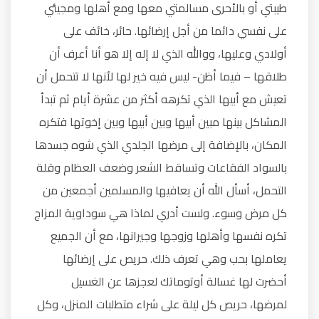
طيبتي أو بالأحرى مسالمتي معها ومع أهلها ومجيئي
على نفسي دائما من أجل إرضائها. حائر، خائف على
أولادي وعليها، ووالله الذي لا إله إلا هو أنا أعرف أن
طلاقها – فيما أظن- ليس فيه خير لها لأنها لا تتحمل أن
تعيش مع أبيها الذي تكرهه أكثر من عشرة أيام ثم تبدأ
المشاكل بينها مبين أبيها وبين أبيها وبين إخوتها فتكره
المكان، بالإضافة إلى مرضها الجلدي الذي شوه جسدها
بالسواد الفقاعات وتساقط الشعر وضعف العظام وقلة
التحمل، أسأل الله أن يعافيها والمسلمين أجمعين من
كل مرض وسوء. ولست أدري لماذا هي سوداوية المزاج
تكره نفسها وأهلها وزوجها وجيرانها، مع أن الجميع
يعاملها بحب وهي تعرف ذلك. حريص على إرضائها
أحضرت لها غسالة أوتوماتك لعجزها عن الغسيل
لمرضها، حريص كل ليلة على شراء متطلبات المنزل، وكل