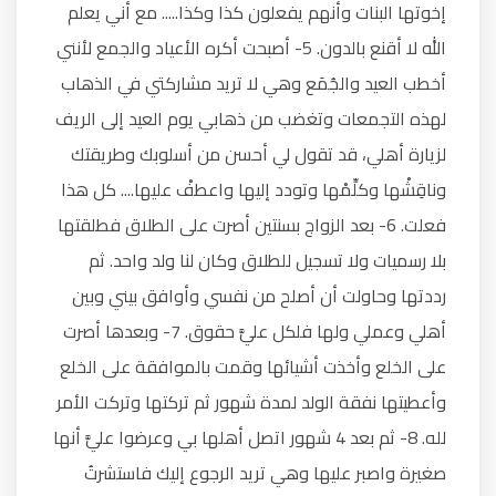
إخوتها البنات وأنهم يفعلون كذا وكذا..... مع أني يعلم
الله لا أقنع بالدون. 5- أصبحت أكره الأعياد والجمع لأنني
أخطب العيد والجُمَع وهي لا تريد مشاركتي في الذهاب
لهذه التجمعات وتغضب من ذهابي يوم العيد إلى الريف
لزيارة أهلي، قد تقول لي أحسن من أسلوبك وطريقتك
وناقِشْها وكلِّمْها وتودد إليها واعطفْ عليها.... كل هذا
فعلت. 6- بعد الزواج بسنتين أصرت على الطلاق فطلقتها
بلا رسميات ولا تسجيل للطلاق وكان لنا ولد واحد. ثم
رددتها وحاولت أن أصلح من نفسي وأوافق بيني وبين
أهلي وعملي ولها فلكل عليَّ حقوق. 7- وبعدها أصرت
على الخلع وأخذت أشيائها وقمت بالموافقة على الخلع
وأعطيتها نفقة الولد لمدة شهور ثم تركتها وتركت الأمر
لله. 8- ثم بعد 4 شهور اتصل أهلها بي وعرضوا عليَّ أنها
صغيرة واصبر عليها وهي تريد الرجوع إليك فاستشرتُ