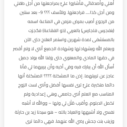
أهلي وأصدقائي فأشاروا عليَّ بمراجعتها من أجل طفلي
ومن أجل كذا..... فراجعتها. وللأسف ؟؟؟ 9- بعد سنتين
من الرجوع أصيب بمرض مزمن في المناعة اسمه
(بنفجرس فلجارس) بالعربي (ذو الفقاعة) فحُجزت
بالمستشفى لمدة شهرين واستمر العلاج حتى الآن
ويعلم الله وبشهادتها وشهادة الجميع أنني لا ولم أقصر
في حقها المادي والمعنوي حتى رزقنا الله بولد جميل
أسأل الله أن يبارك فيه وفي أخيه وأن يربيهما لي فأنا
عاجز عن تربيتهما. إذن ما المشكلة ؟؟؟؟ المشكلة أنها
دائما متكبرة عليَّ ترى نفسها أفضل وأنني لست الزوج
المناسب مع العلم أنني جامعي وهي إعدادية ولم
تكمل الدبلوم، وأقرب مَثَل لي ولها – ووالله لا أشبه
نفسي ولا أشبهها والعياذ بالله – هو سيدنا زيد بن حارثة
وزينب بنت جحش رضي الله عنهما. فهي دائما ترى