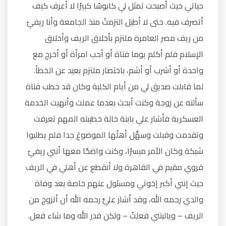
حياتي حيث أصبحت تمثل لي كابوسًا كبيرًا لا أعرف كيف
أتصرف فيه. حتى لا أطيل التزمتُ منذ الجامعة وأنا ريفيّ
من ريف مصر العامرة ملتزم بأخلاق الريف وأخلاق
الإسلام فلم أكلم يوما فتاة أو أحب امرأة أو أخرج مع
واحدة أو أشرب أو أشم، باختصار ملتزم بعيد عن الخطأ.
لما قابلت صديق لي من أيام الكلية وكان قد خطب فتاة
سألته عن زوجة وكنت أبحث بعدما عملت وأنهيت الخدمة
العسكرية فأشار علي بابنة خالة خطيبته المهم تعرفت
وتقدمت وقبلت وسهَّل أهلُها الموضوعَ جدا فلم يطلبوا
شبكة وكان الأمر ميسرًا، وكنت واضحًا معها أنني ريفيّ
قروي مقيم في القاهرة ولا أنقطع عن أهلي في الريف
حيث إنني أكبر إخوتي ومسئول عنهم خاصة بعد وفاة
والدي رحمه الله، وقد أشار عليَّ رحمه الله أن أتزوج من
الريف – وياليتني فعلتُ – ولكن قدر الله وما شاء فعل.