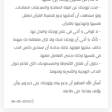
- ابحث لزوجتك عن البيئة الصالحة والصديقات الصالحات،
ولو استطعت أن تُلحقها بدور لتحفيظ القرآن لصقل
نفسها وتهذيبها بالقرآن.
- لا تتوانى يا أخي في علاج زوجتك والبذل لها.
- تأكّد يا أخي أن زوجتك تحبك ولا تزال متعلقة بك مهما
خالف عملها قولها، لكنك بحاجة أن تستخرج كامن الحب
في نفسها وذلك بحسن التعامل معها.
- حاول أن تقتني الأشرطة والمسموعات التي تتكلم حول
الآداب الزوجية والأسرية ونحوها.
أسأل الله العظيم أن يديم بينك وزوجتك على خير وبر، وأن
يؤلف بينكما على طاعته.
04-05-2010